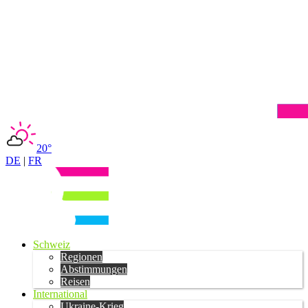
20°
DE
|
FR
Schweiz
Regionen
Abstimmungen
Reisen
International
Ukraine-Krieg