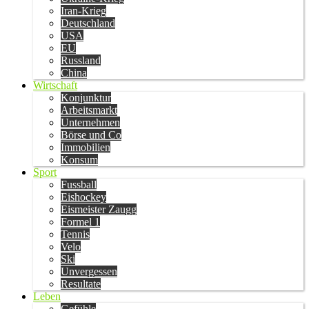
Iran-Krieg
Deutschland
USA
EU
Russland
China
Wirtschaft
Konjunktur
Arbeitsmarkt
Unternehmen
Börse und Co
Immobilien
Konsum
Sport
Fussball
Eishockey
Eismeister Zaugg
Formel 1
Tennis
Velo
Ski
Unvergessen
Resultate
Leben
Gefühle