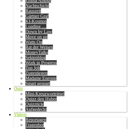
Emma Amour
Nachtschicht
Rauszeit
Gärtner Graf
KI-Kosmos
Loading …
Down by Law
Move on up
Watts On
Rat der Weisen
MoneyTalks
Sektenblog
Work in Progress
Top Job
Zugestiegen
Madame Energie
Smart gespart
Quiz
Mini-Kreuzworträtsel
Quizz den Huber
Quizzticle
Aufgedeckt
Videos
Reportagen
Fragenbot