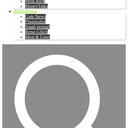
Wein doch
MoneyTalks
Promotionen
Gute News
Flugmodus
Smart gespart
Reise-Glück
Meat & Greet