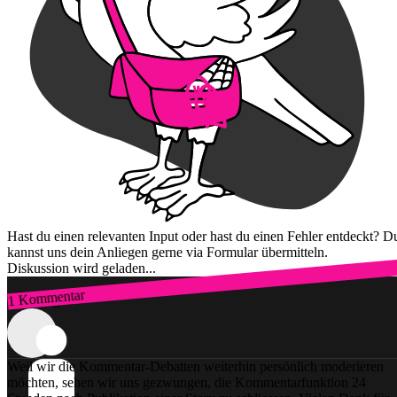
Hast du einen relevanten Input oder hast du einen Fehler entdeckt? D
kannst uns dein Anliegen gerne via Formular übermitteln.
Diskussion wird geladen...
1 Kommentar
Zum Login
Weil wir die Kommentar-Debatten weiterhin persönlich moderieren
möchten, sehen wir uns gezwungen, die Kommentarfunktion 24