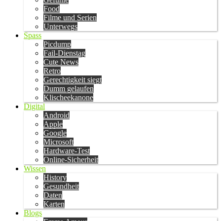
Food
Filme und Serien
Unterwegs
Spass
Picdump
Fail-Dienstag
Cute News
Retro
Gerechtigkeit siegt
Dumm gelaufen
Klischeekanone
Digital
Android
Apple
Google
Microsoft
Hardware-Test
Online-Sicherheit
Wissen
History
Gesundheit
Daten
Karten
Blogs