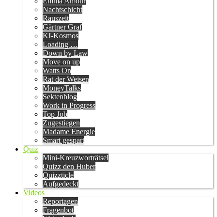
Emma Amour
Nachtschicht
Rauszeit
Gärtner Graf
KI-Kosmos
Loading …
Down by Law
Move on up
Watts On
Rat der Weisen
MoneyTalks
Sektenblog
Work in Progress
Top Job
Zugestiegen
Madame Energie
Smart gespart
Quiz
Mini-Kreuzworträtsel
Quizz den Huber
Quizzticle
Aufgedeckt
Videos
Reportagen
Fragenbot