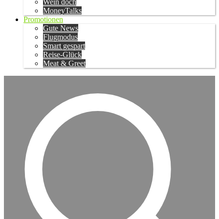
Wein doch
MoneyTalks
Promotionen
Gute News
Flugmodus
Smart gespart
Reise-Glück
Meat & Greet