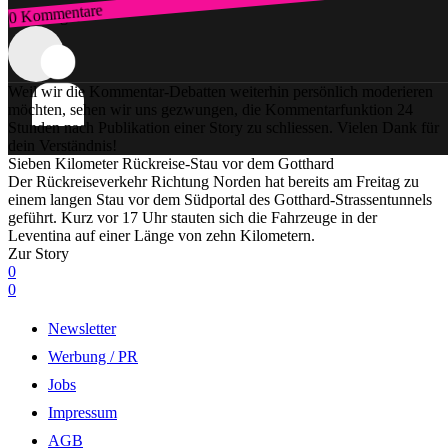
0 Kommentare
Zum Login
Weil wir die Kommentar-Debatten weiterhin persönlich moderieren
möchten, sehen wir uns gezwungen, die Kommentarfunktion 24
Stunden nach Publikation einer Story zu schliessen. Vielen Dank für
dein Verständnis!
Sieben Kilometer Rückreise-Stau vor dem Gotthard
Der Rückreiseverkehr Richtung Norden hat bereits am Freitag zu
einem langen Stau vor dem Südportal des Gotthard-Strassentunnels
geführt. Kurz vor 17 Uhr stauten sich die Fahrzeuge in der
Leventina auf einer Länge von zehn Kilometern.
Zur Story
0
0
Newsletter
Werbung / PR
Jobs
Impressum
AGB