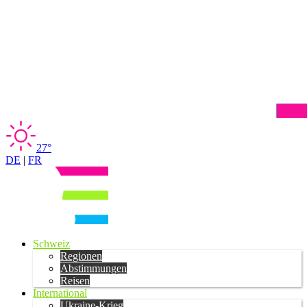
27°
DE
|
FR
Schweiz
Regionen
Abstimmungen
Reisen
International
Ukraine-Krieg