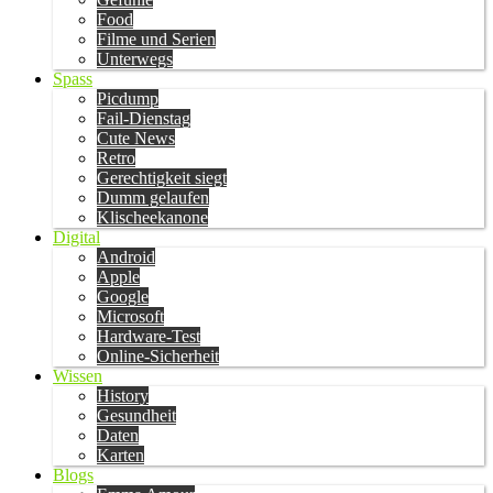
Food
Filme und Serien
Unterwegs
Spass
Picdump
Fail-Dienstag
Cute News
Retro
Gerechtigkeit siegt
Dumm gelaufen
Klischeekanone
Digital
Android
Apple
Google
Microsoft
Hardware-Test
Online-Sicherheit
Wissen
History
Gesundheit
Daten
Karten
Blogs