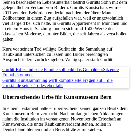
Seinen bescheidenen Lebensunterhalt bestritt Gurlitts Sohn mit dem
gelegentlichen Verkauf von Bildern. Gurlitts Kunstschatz wurde
2011 von den Behörden entdeckt, nachdem der ältere Mann
Zollbeamten in einem Zug aufgefallen war, weil er ungewöhnlich
viel Bargeld bei sich hatte. In Gurlitts Appartement in München und
in einem Haus in Salzburg fanden sich rund 1500 Werke der
klassischen Moderne, darunter Bilder, die seit Jahren als verschollen
galten.
Kurz vor seinem Tod willigte Gurlitt ein, die Sammlung auf
Raubkunst untersuchen zu lassen und Bilder berechtigten
Anspruchstellern zurückzugeben. Wenig später starb Gurlitt.
Gurlitt-Erbe: Jüdische Familie soll bald das Gemälde «Sitzende
Frau»bekommen
Gurlitts Kunstsammlung wirft komplizierte Fragen auf – die
Umstände seines Todes ebenfalls
Überraschendes Erbe für Kunstmuseum Bern
In einem Testament hatte er überraschend seinen ganzen Besitz dem
Kunstmuseum Bern vermacht. Nach umfangreichen Abklärungen
nahm die Institution im vergangenen November die Erbschaft an.
Kunstwerke, die unter Raubkunstverdacht stehen, sollen in
Deutschland bleiben und an Berechtigte zurückgehen.