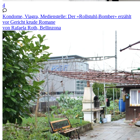
4
Kondome, Viagra, Medienstelle: Der «Rollstuhl-Bomber» erzählt
vor Gericht krude Romane
von Rafaela Roth, Bellinzona