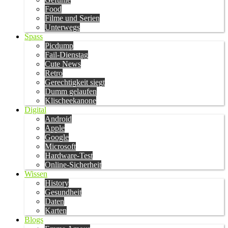
Food
Filme und Serien
Unterwegs
Spass
Picdump
Fail-Dienstag
Cute News
Retro
Gerechtigkeit siegt
Dumm gelaufen
Klischeekanone
Digital
Android
Apple
Google
Microsoft
Hardware-Test
Online-Sicherheit
Wissen
History
Gesundheit
Daten
Karten
Blogs