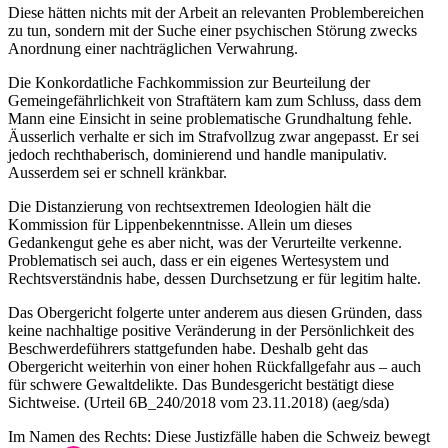
Diese hätten nichts mit der Arbeit an relevanten Problembereichen
zu tun, sondern mit der Suche einer psychischen Störung zwecks
Anordnung einer nachträglichen Verwahrung.
Die Konkordatliche Fachkommission zur Beurteilung der
Gemeingefährlichkeit von Straftätern kam zum Schluss, dass dem
Mann eine Einsicht in seine problematische Grundhaltung fehle.
Äusserlich verhalte er sich im Strafvollzug zwar angepasst. Er sei
jedoch rechthaberisch, dominierend und handle manipulativ.
Ausserdem sei er schnell kränkbar.
Die Distanzierung von rechtsextremen Ideologien hält die
Kommission für Lippenbekenntnisse. Allein um dieses
Gedankengut gehe es aber nicht, was der Verurteilte verkenne.
Problematisch sei auch, dass er ein eigenes Wertesystem und
Rechtsverständnis habe, dessen Durchsetzung er für legitim halte.
Das Obergericht folgerte unter anderem aus diesen Gründen, dass
keine nachhaltige positive Veränderung in der Persönlichkeit des
Beschwerdeführers stattgefunden habe. Deshalb geht das
Obergericht weiterhin von einer hohen Rückfallgefahr aus – auch
für schwere Gewaltdelikte. Das Bundesgericht bestätigt diese
Sichtweise. (Urteil 6B_240/2018 vom 23.11.2018) (aeg/sda)
Im Namen des Rechts: Diese Justizfälle haben die Schweiz bewegt