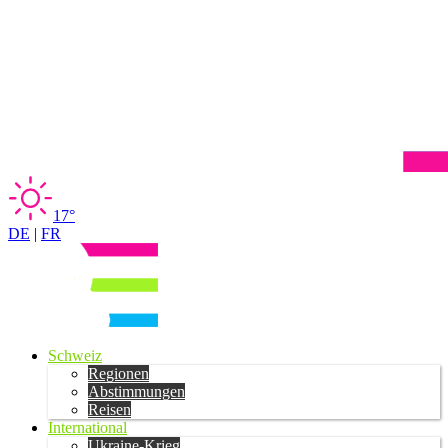
17°
DE
|
FR
Schweiz
Regionen
Abstimmungen
Reisen
International
Ukraine-Krieg