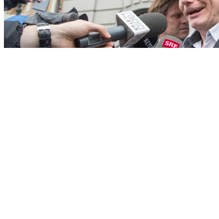
8
«Fall Walker»: Das Obergericht übt sich in Schadensbegrenzung
von Carmen Epp, Altdorf
Alle Stories laden
Themen
Schweiz
Bern
Justiz