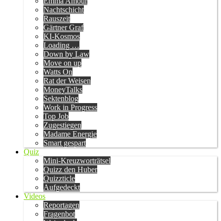
Emma Amour
Nachtschicht
Rauszeit
Gärtner Graf
KI-Kosmos
Loading …
Down by Law
Move on up
Watts On
Rat der Weisen
MoneyTalks
Sektenblog
Work in Progress
Top Job
Zugestiegen
Madame Energie
Smart gespart
Quiz
Mini-Kreuzworträtsel
Quizz den Huber
Quizzticle
Aufgedeckt
Videos
Reportagen
Fragenbot