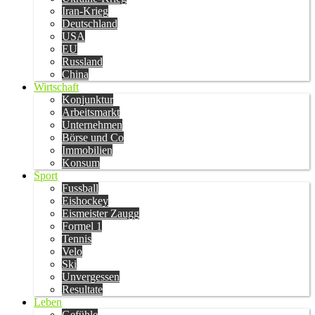
Iran-Krieg
Deutschland
USA
EU
Russland
China
Wirtschaft
Konjunktur
Arbeitsmarkt
Unternehmen
Börse und Co
Immobilien
Konsum
Sport
Fussball
Eishockey
Eismeister Zaugg
Formel 1
Tennis
Velo
Ski
Unvergessen
Resultate
Leben
Gefühle