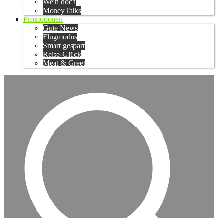
Wein doch
MoneyTalks
Promotionen
Gute News
Flugmodus
Smart gespart
Reise-Glück
Meat & Greet