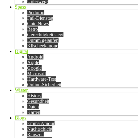
Unterwegs
Spass
Picdump
Fail-Dienstag
Cute News
Retro
Gerechtigkeit siegt
Dumm gelaufen
Klischeekanone
Digital
Android
Apple
Google
Microsoft
Hardware-Test
Online-Sicherheit
Wissen
History
Gesundheit
Daten
Karten
Blogs
Emma Amour
Nachtschicht
Rauszeit