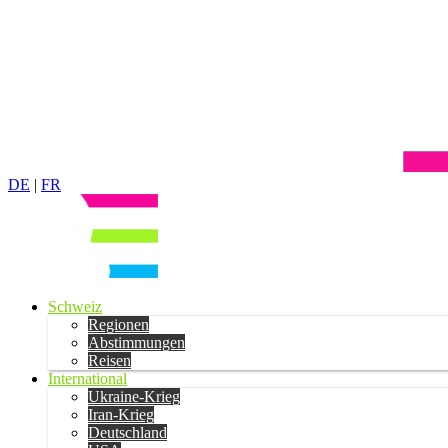
DE
|
FR
Schweiz
Regionen
Abstimmungen
Reisen
International
Ukraine-Krieg
Iran-Krieg
Deutschland