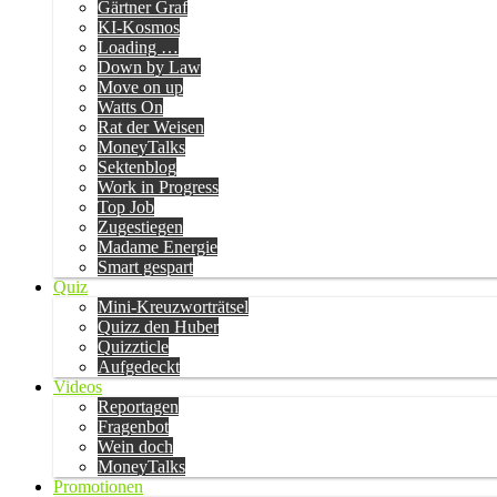
Gärtner Graf
KI-Kosmos
Loading …
Down by Law
Move on up
Watts On
Rat der Weisen
MoneyTalks
Sektenblog
Work in Progress
Top Job
Zugestiegen
Madame Energie
Smart gespart
Quiz
Mini-Kreuzworträtsel
Quizz den Huber
Quizzticle
Aufgedeckt
Videos
Reportagen
Fragenbot
Wein doch
MoneyTalks
Promotionen