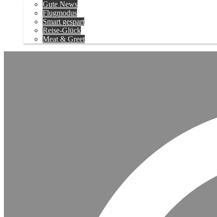
Gute News
Flugmodus
Smart gespart
Reise-Glück
Meat & Greet