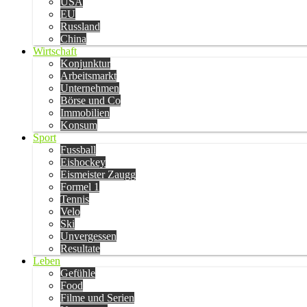
USA
EU
Russland
China
Wirtschaft
Konjunktur
Arbeitsmarkt
Unternehmen
Börse und Co
Immobilien
Konsum
Sport
Fussball
Eishockey
Eismeister Zaugg
Formel 1
Tennis
Velo
Ski
Unvergessen
Resultate
Leben
Gefühle
Food
Filme und Serien