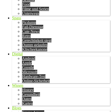
Food
Filme und Serien
Unterwegs
Spass
Picdump
Fail-Dienstag
Cute News
Retro
Gerechtigkeit siegt
Dumm gelaufen
Klischeekanone
Digital
Android
Apple
Google
Microsoft
Hardware-Test
Online-Sicherheit
Wissen
History
Gesundheit
Daten
Karten
Blogs