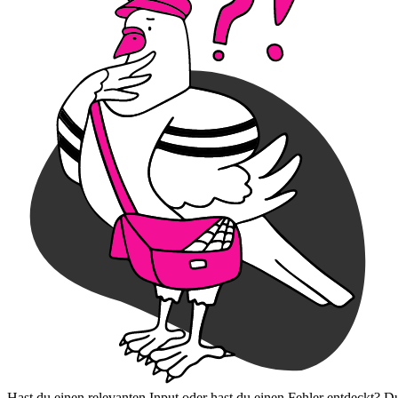
Hast du einen relevanten Input oder hast du einen Fehler entdeckt? D