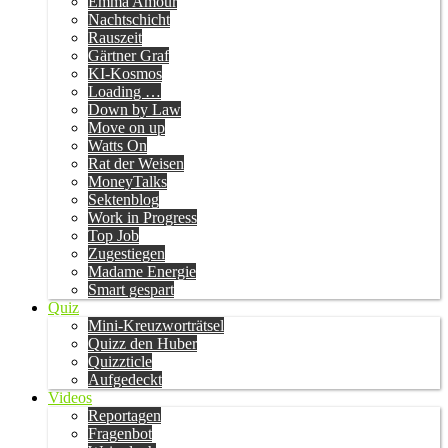
Emma Amour
Nachtschicht
Rauszeit
Gärtner Graf
KI-Kosmos
Loading …
Down by Law
Move on up
Watts On
Rat der Weisen
MoneyTalks
Sektenblog
Work in Progress
Top Job
Zugestiegen
Madame Energie
Smart gespart
Quiz
Mini-Kreuzworträtsel
Quizz den Huber
Quizzticle
Aufgedeckt
Videos
Reportagen
Fragenbot