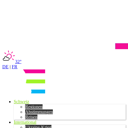
32°
DE
|
FR
Schweiz
Regionen
Abstimmungen
Reisen
International
Ukraine-Krieg