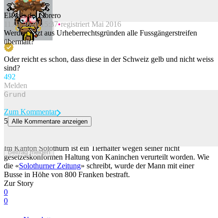
El Vals del Obrero
11.01.2020 15:37
registriert Mai 2016
Beitrag melden
Werden jetzt aus Urheberrechtsgründen alle Fussgängerstreifen
übermalt?
Oder reicht es schon, dass diese in der Schweiz gelb und nicht weiss
sind?
49
2
Melden
Zum Kommentar
5
Alle Kommentare anzeigen
Solothurner verurteilt, weil er seine Kaninchen mit Ravioli gefüttert
hat
Im Kanton Solothurn ist ein Tierhalter wegen seiner nicht
Beitrag melden
gesetzeskonformen Haltung von Kaninchen verurteilt worden. Wie
die «
Solothurner Zeitung
» schreibt, wurde der Mann mit einer
Busse in Höhe von 800 Franken bestraft.
Zur Story
0
0