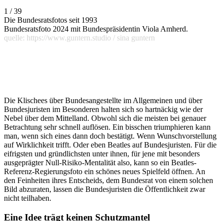
1 / 39
Die Bundesratsfotos seit 1993
Bundesratsfoto 2024 mit Bundespräsidentin Viola Amherd.
quelle: https://www.guntern.studio / sina guntern
Die Klischees über Bundesangestellte im Allgemeinen und über
Bundesjuristen im Besonderen halten sich so hartnäckig wie der
Nebel über dem Mittelland. Obwohl sich die meisten bei genauer
Betrachtung sehr schnell auflösen. Ein bisschen triumphieren kann
man, wenn sich eines dann doch bestätigt. Wenn Wunschvorstellung
auf Wirklichkeit trifft. Oder eben Beatles auf Bundesjuristen. Für die
eifrigsten und gründlichsten unter ihnen, für jene mit besonders
ausgeprägter Null-Risiko-Mentalität also, kann so ein Beatles-
Referenz-Regierungsfoto ein schönes neues Spielfeld öffnen. An
den Feinheiten ihres Entscheids, dem Bundesrat von einem solchen
Bild abzuraten, lassen die Bundesjuristen die Öffentlichkeit zwar
nicht teilhaben.
Eine Idee trägt keinen Schutzmantel