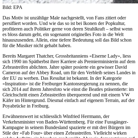
Bild: EPA
Das Motiv ist unzählige Male nachgestellt, von Fans zitiert oder
persifliert worden. Und wie das so ist bei Ikonen der Popkultur,
profitieren auch Politiker gerne von deren Strahlkraft – selbst wenn
es bloss darum geht, ein sogenannt originelles Foto in die Welt
hinauszusenden. Allein, eine tiefere Bedeutung soll das Bild schon
für die Musiker nicht gehabt haben.
Bereits Margaret Thatcher, Grossbritanniens «Eiserne Lady», liess
sich 1990 im Spätherbst ihrer Karriere als Premierministerin auf dem
Zebrastreifen ablichten. Jahre später posierte ein gewisser David
Cameron auf der Abbey Road, um für den Verbleib seines Landes in
der EU zu werben. Das Resultat ist bekannt. In der Kategorie
«Inspiration» ist die Freiburger Kantonsregierung zu nennen, die
sich 2014 auf ihrem Jahresfoto wie einst die Beatles präsentierte: im
Gleichschritt einen Zebrastreifen überquerend und mit einem VW
Käfer im Hintergrund. Diesmal einfach auf eigenem Terrain, auf der
Poyabrücke in Freiburg.
Erwähnenswert ist schliesslich Winfried Herrmann, der
Verkehrsminister von Baden-Württemberg. Für eine Fussgänger-
Kampagne in seinem Bundesland spazierte er mit drei Bürgern im
Stile der «Fab Four» über einen Zebrastreifen. Vielleicht wirken