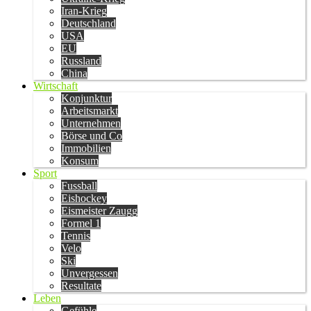
Iran-Krieg
Deutschland
USA
EU
Russland
China
Wirtschaft
Konjunktur
Arbeitsmarkt
Unternehmen
Börse und Co
Immobilien
Konsum
Sport
Fussball
Eishockey
Eismeister Zaugg
Formel 1
Tennis
Velo
Ski
Unvergessen
Resultate
Leben
Gefühle