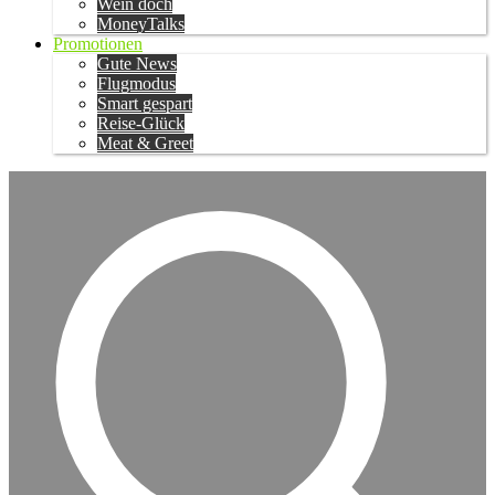
Wein doch
MoneyTalks
Promotionen
Gute News
Flugmodus
Smart gespart
Reise-Glück
Meat & Greet