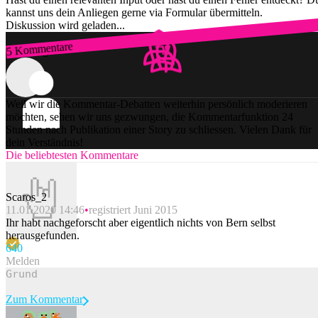
kannst uns dein Anliegen gerne via Formular übermitteln.
Diskussion wird geladen...
5 Kommentare
Zum Login
Weil wir die Kommentar-Debatten weiterhin persönlich moderieren
möchten, sehen wir uns gezwungen, die Kommentarfunktion 24
Stunden nach Publikation einer Story zu schliessen. Vielen Dank für
dein Verständnis!
Die beliebtesten Kommentare
Scaros_2
11.01.2020 14:46
registriert Juni 2015
Ihr habt nachgeforscht aber eigentlich nichts von Bern selbst
herausgefunden.
64
0
Melden
Zum Kommentar