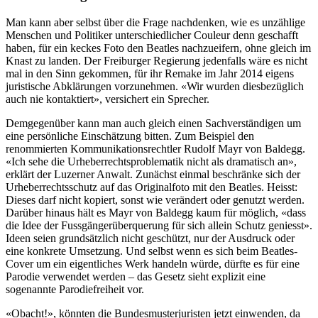
Man kann aber selbst über die Frage nachdenken, wie es unzählige
Menschen und Politiker unterschiedlicher Couleur denn geschafft
haben, für ein keckes Foto den Beatles nachzueifern, ohne gleich im
Knast zu landen. Der Freiburger Regierung jedenfalls wäre es nicht
mal in den Sinn gekommen, für ihr Remake im Jahr 2014 eigens
juristische Abklärungen vorzunehmen. «Wir wurden diesbezüglich
auch nie kontaktiert», versichert ein Sprecher.
Demgegenüber kann man auch gleich einen Sachverständigen um
eine persönliche Einschätzung bitten. Zum Beispiel den
renommierten Kommunikationsrechtler Rudolf Mayr von Baldegg.
«Ich sehe die Urheberrechtsproblematik nicht als dramatisch an»,
erklärt der Luzerner Anwalt. Zunächst einmal beschränke sich der
Urheberrechtsschutz auf das Originalfoto mit den Beatles. Heisst:
Dieses darf nicht kopiert, sonst wie verändert oder genutzt werden.
Darüber hinaus hält es Mayr von Baldegg kaum für möglich, «dass
die Idee der Fussgängerüberquerung für sich allein Schutz geniesst».
Ideen seien grundsätzlich nicht geschützt, nur der Ausdruck oder
eine konkrete Umsetzung. Und selbst wenn es sich beim Beatles-
Cover um ein eigentliches Werk handeln würde, dürfte es für eine
Parodie verwendet werden – das Gesetz sieht explizit eine
sogenannte Parodiefreiheit vor.
«Obacht!», könnten die Bundesmusterjuristen jetzt einwenden, da