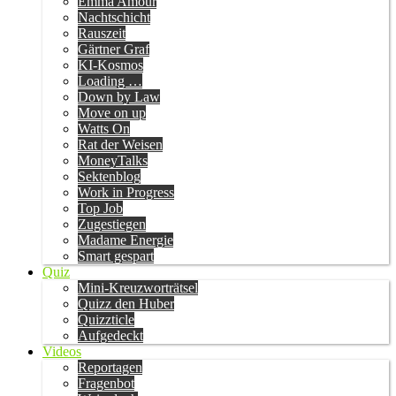
Emma Amour
Nachtschicht
Rauszeit
Gärtner Graf
KI-Kosmos
Loading …
Down by Law
Move on up
Watts On
Rat der Weisen
MoneyTalks
Sektenblog
Work in Progress
Top Job
Zugestiegen
Madame Energie
Smart gespart
Quiz
Mini-Kreuzworträtsel
Quizz den Huber
Quizzticle
Aufgedeckt
Videos
Reportagen
Fragenbot