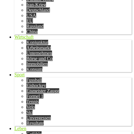
Iran-Krieg
Deutschland
USA
EU
Russland
China
Wirtschaft
Konjunktur
Arbeitsmarkt
Unternehmen
Börse und Co
Immobilien
Konsum
Sport
Fussball
Eishockey
Eismeister Zaugg
Formel 1
Tennis
Velo
Ski
Unvergessen
Resultate
Leben
Gefühle