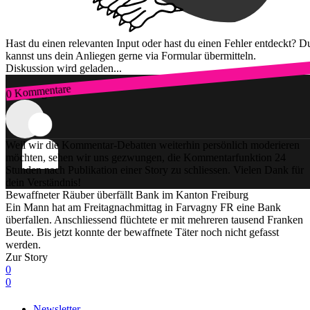
Hast du einen relevanten Input oder hast du einen Fehler entdeckt? D
kannst uns dein Anliegen gerne via Formular übermitteln.
Diskussion wird geladen...
0 Kommentare
Zum Login
Weil wir die Kommentar-Debatten weiterhin persönlich moderieren
möchten, sehen wir uns gezwungen, die Kommentarfunktion 24
Stunden nach Publikation einer Story zu schliessen. Vielen Dank für
dein Verständnis!
Bewaffneter Räuber überfällt Bank im Kanton Freiburg
Ein Mann hat am Freitagnachmittag in Farvagny FR eine Bank
überfallen. Anschliessend flüchtete er mit mehreren tausend Franken
Beute. Bis jetzt konnte der bewaffnete Täter noch nicht gefasst
werden.
Zur Story
0
0
Newsletter