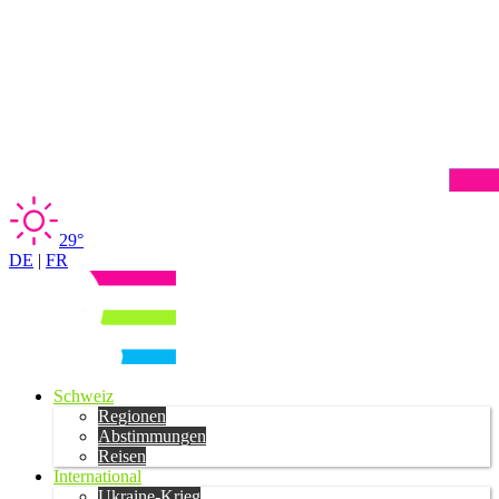
29°
DE
|
FR
Schweiz
Regionen
Abstimmungen
Reisen
International
Ukraine-Krieg