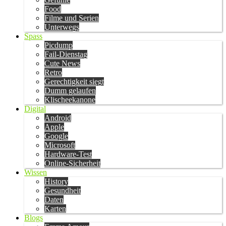
Food
Filme und Serien
Unterwegs
Spass
Picdump
Fail-Dienstag
Cute News
Retro
Gerechtigkeit siegt
Dumm gelaufen
Klischeekanone
Digital
Android
Apple
Google
Microsoft
Hardware-Test
Online-Sicherheit
Wissen
History
Gesundheit
Daten
Karten
Blogs