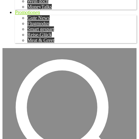
Wein doch
MoneyTalks
Promotionen
Gute News
Flugmodus
Smart gespart
Reise-Glück
Meat & Greet