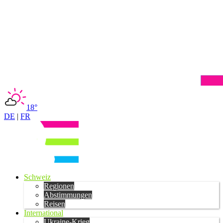
18°
DE
|
FR
Schweiz
Regionen
Abstimmungen
Reisen
International
Ukraine-Krieg