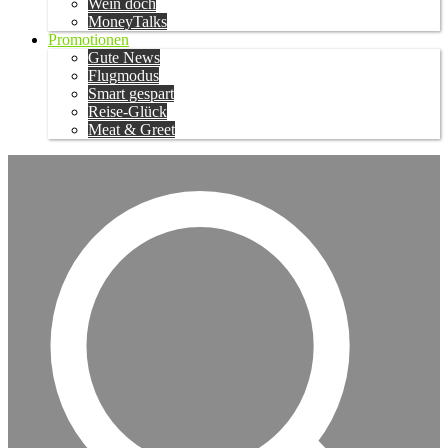
Wein doch
MoneyTalks
Promotionen
Gute News
Flugmodus
Smart gespart
Reise-Glück
Meat & Greet