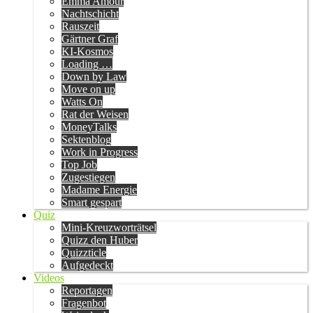
Emma Amour
Nachtschicht
Rauszeit
Gärtner Graf
KI-Kosmos
Loading …
Down by Law
Move on up
Watts On
Rat der Weisen
MoneyTalks
Sektenblog
Work in Progress
Top Job
Zugestiegen
Madame Energie
Smart gespart
Quiz
Mini-Kreuzworträtsel
Quizz den Huber
Quizzticle
Aufgedeckt
Videos
Reportagen
Fragenbot