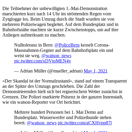
Die Teilnehmer der unbewilligten 1.-Mai-Demonstration
marschierten kurz nach 14 Uhr im strömenden Regen vom
Zytglogge los. Beim Umzug durch die Stadt wurden sie von
mehreren Polizeiwagen begleitet. Auf dem Bundesplatz und in
Bahnhofsnähe machten sie kurze Zwischenstopps, um auf ihre
Anliegen aufmerksam zu machen.
Nulltoleranz in Bern:
@PoliceBern
kesselt Corona-
Massnahmen-Gegner auf dem Bahnhofsplatz ein und
weist sie weg.
@watson_news
pic.twitter.com/xDVtoMEN4v
— Adrian Müller (@mueller_adrian)
May 1, 2021
«Der Skandal ist der Normalzustand», stand auf einem Transparent
an der Spitze des Umzugs geschrieben. Die Zahl der
Demonstrierenden hielt sich bei regnerischem Wetter zunächst in
Grenzen. Die Polizei markierte Präsenz in der ganzen Innenstadt,
wie ein watson-Reporter vor Ort berichtet.
Mehrere hundert Personen bei 1. Mai Demo auf
Bundesplatz. Wasserwerfer und Polizeihunde stehen
bereit.
@watson_news
pic.twitter.com/aCXHvpp87l