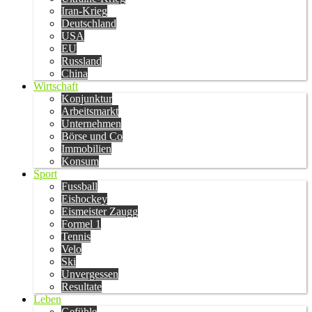
Iran-Krieg
Deutschland
USA
EU
Russland
China
Wirtschaft
Konjunktur
Arbeitsmarkt
Unternehmen
Börse und Co
Immobilien
Konsum
Sport
Fussball
Eishockey
Eismeister Zaugg
Formel 1
Tennis
Velo
Ski
Unvergessen
Resultate
Leben
Gefühle