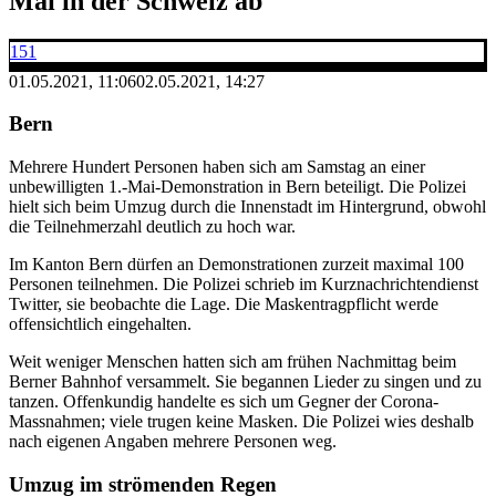
Mai in der Schweiz ab
151
01.05.2021, 11:06
02.05.2021, 14:27
Bern
Mehrere Hundert Personen haben sich am Samstag an einer
unbewilligten 1.-Mai-Demonstration in Bern beteiligt. Die Polizei
hielt sich beim Umzug durch die Innenstadt im Hintergrund, obwohl
die Teilnehmerzahl deutlich zu hoch war.
Im Kanton Bern dürfen an Demonstrationen zurzeit maximal 100
Personen teilnehmen. Die Polizei schrieb im Kurznachrichtendienst
Twitter, sie beobachte die Lage. Die Maskentragpflicht werde
offensichtlich eingehalten.
Weit weniger Menschen hatten sich am frühen Nachmittag beim
Berner Bahnhof versammelt. Sie begannen Lieder zu singen und zu
tanzen. Offenkundig handelte es sich um Gegner der Corona-
Massnahmen; viele trugen keine Masken. Die Polizei wies deshalb
nach eigenen Angaben mehrere Personen weg.
Umzug im strömenden Regen