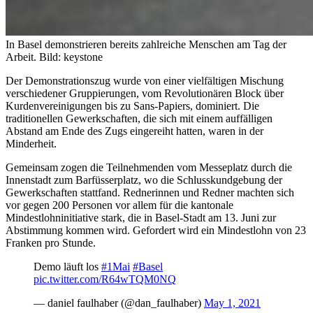
In Basel demonstrieren bereits zahlreiche Menschen am Tag der
Arbeit.
Bild: keystone
Der Demonstrationszug wurde von einer vielfältigen Mischung
verschiedener Gruppierungen, vom Revolutionären Block über
Kurdenvereinigungen bis zu Sans-Papiers, dominiert. Die
traditionellen Gewerkschaften, die sich mit einem auffälligen
Abstand am Ende des Zugs eingereiht hatten, waren in der
Minderheit.
Gemeinsam zogen die Teilnehmenden vom Messeplatz durch die
Innenstadt zum Barfüsserplatz, wo die Schlusskundgebung der
Gewerkschaften stattfand. Rednerinnen und Redner machten sich
vor gegen 200 Personen vor allem für die kantonale
Mindestlohninitiative stark, die in Basel-Stadt am 13. Juni zur
Abstimmung kommen wird. Gefordert wird ein Mindestlohn von 23
Franken pro Stunde.
Demo läuft los
#1Mai
#Basel
pic.twitter.com/R64wTQM0NQ
— daniel faulhaber (@dan_faulhaber)
May 1, 2021