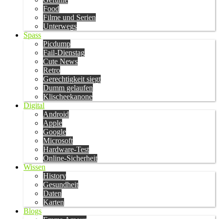
Food
Filme und Serien
Unterwegs
Spass
Picdump
Fail-Dienstag
Cute News
Retro
Gerechtigkeit siegt
Dumm gelaufen
Klischeekanone
Digital
Android
Apple
Google
Microsoft
Hardware-Test
Online-Sicherheit
Wissen
History
Gesundheit
Daten
Karten
Blogs