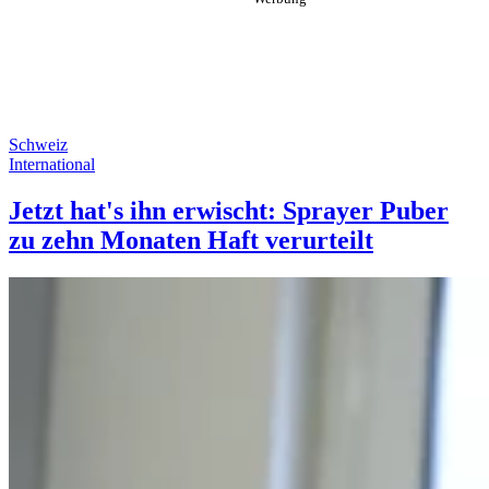
Schweiz
International
Jetzt hat's ihn erwischt: Sprayer Puber
zu zehn Monaten Haft verurteilt