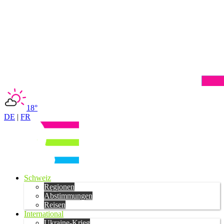
18°
DE
|
FR
Schweiz
Regionen
Abstimmungen
Reisen
International
Ukraine-Krieg