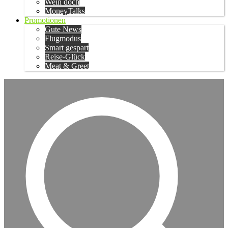
Wein doch
MoneyTalks
Promotionen
Gute News
Flugmodus
Smart gespart
Reise-Glück
Meat & Greet