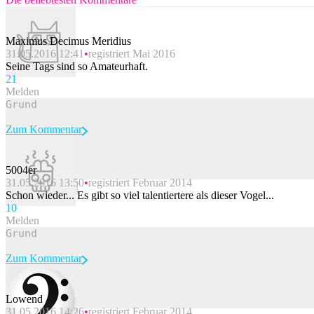
Maximus Decimus Meridius
31.05.2016 12:41
registriert Mai 2016
Seine Tags sind so Amateurhaft.
2
1
Melden
Zum Kommentar
5004er
31.05.2016 13:50
registriert Februar 2014
Beitrag melden
Schon wieder... Es gibt so viel talentiertere als dieser Vogel...
1
0
Melden
Zum Kommentar
Lowend
31.05.2016 14:26
registriert Februar 2014