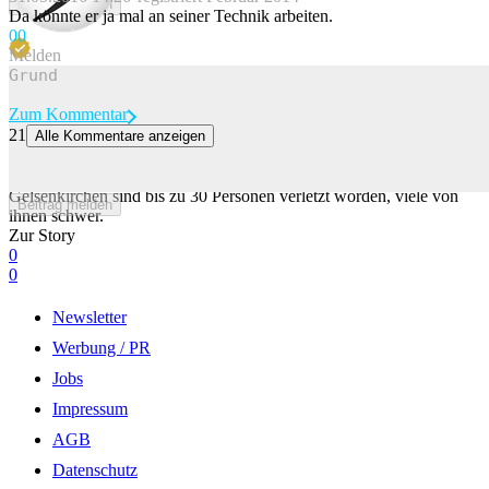
Beitrag melden
Da könnte er ja mal an seiner Technik arbeiten.
0
0
Melden
Zum Kommentar
21
Alle Kommentare anzeigen
Schwerer Tramunfall in Gelsenkirchen – 30 Verletzte
Bei einem Strassenbahnunfall in der westdeutschen Stadt
Gelsenkirchen sind bis zu 30 Personen verletzt worden, viele von
Beitrag melden
ihnen schwer.
Zur Story
0
0
Newsletter
Werbung / PR
Jobs
Impressum
AGB
Datenschutz