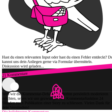
Hast du einen relevanten Input oder hast du einen Fehler entdeckt? D
kannst uns dein Anliegen gerne via Formular übermitteln.
Diskussion wird geladen...
21 Kommentare
Zum Login
Weil wir die Kommentar-Debatten weiterhin persönlich moderieren
möchten, sehen wir uns gezwungen, die Kommentarfunktion 24
Stunden nach Publikation einer Story zu schliessen. Vielen Dank für
dein Verständnis!
Die beliebtesten Kommentare