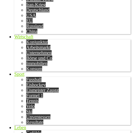
Iran-Krieg
Deutschland
USA
EU
Russland
China
Wirtschaft
Konjunktur
Arbeitsmarkt
Unternehmen
Börse und Co
Immobilien
Konsum
Sport
Fussball
Eishockey
Eismeister Zaugg
Formel 1
Tennis
Velo
Ski
Unvergessen
Resultate
Leben
Gefühle