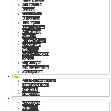
Emma Amour
Nachtschicht
Rauszeit
Gärtner Graf
KI-Kosmos
Loading …
Down by Law
Move on up
Watts On
Rat der Weisen
MoneyTalks
Sektenblog
Work in Progress
Top Job
Zugestiegen
Madame Energie
Smart gespart
Quiz
Mini-Kreuzworträtsel
Quizz den Huber
Quizzticle
Aufgedeckt
Videos
Reportagen
Fragenbot