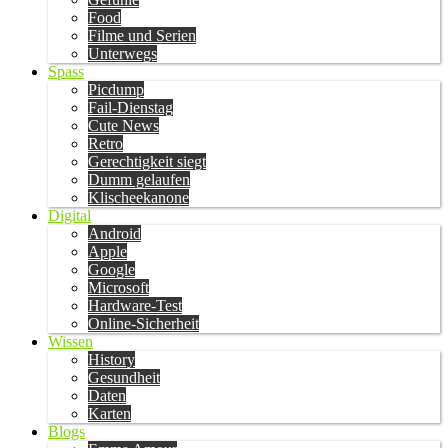
Food
Filme und Serien
Unterwegs
Spass
Picdump
Fail-Dienstag
Cute News
Retro
Gerechtigkeit siegt
Dumm gelaufen
Klischeekanone
Digital
Android
Apple
Google
Microsoft
Hardware-Test
Online-Sicherheit
Wissen
History
Gesundheit
Daten
Karten
Blogs