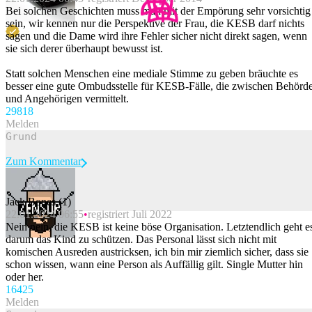
Bei solchen Geschichten muss man mit der Empörung sehr vorsichtig
sein, wir kennen nur die Perspektive der Frau, die KESB darf nichts
sagen und die Dame wird ihre Fehler sicher nicht direkt sagen, wenn
sie sich derer überhaupt bewusst ist.
Statt solchen Menschen eine mediale Stimme zu geben bräuchte es
besser eine gute Ombudsstelle für KESB-Fälle, die zwischen Behörd
und Angehörigen vermittelt.
298
18
Melden
Zum Kommentar
Jack Bones (1)
22.01.2024 06:55
registriert Juli 2022
Beitrag melden
Nein nein, die KESB ist keine böse Organisation. Letztendlich geht e
darum das Kind zu schützen. Das Personal lässt sich nicht mit
komischen Ausreden austricksen, ich bin mir ziemlich sicher, dass sie
schon wissen, wann eine Person als Auffällig gilt. Single Mutter hin
oder her.
164
25
Melden