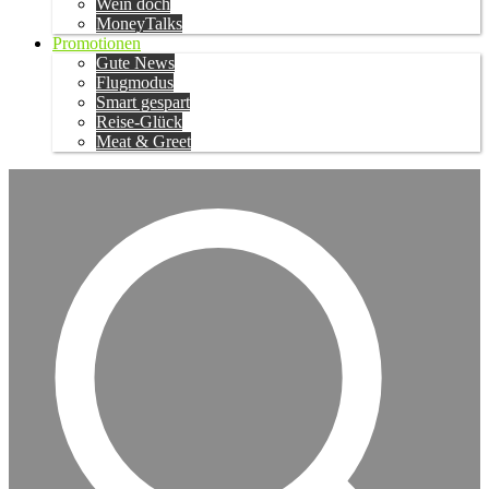
Wein doch
MoneyTalks
Promotionen
Gute News
Flugmodus
Smart gespart
Reise-Glück
Meat & Greet