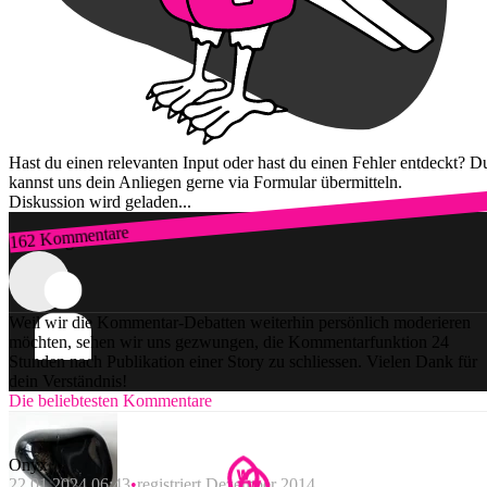
Hast du einen relevanten Input oder hast du einen Fehler entdeckt? D
kannst uns dein Anliegen gerne via Formular übermitteln.
Diskussion wird geladen...
162 Kommentare
Zum Login
Weil wir die Kommentar-Debatten weiterhin persönlich moderieren
möchten, sehen wir uns gezwungen, die Kommentarfunktion 24
Stunden nach Publikation einer Story zu schliessen. Vielen Dank für
dein Verständnis!
Die beliebtesten Kommentare
Onyx
22.01.2024 06:43
registriert Dezember 2014