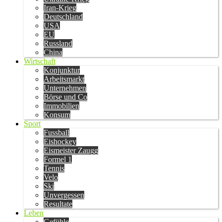
Iran-Krieg
Deutschland
USA
EU
Russland
China
Wirtschaft
Konjunktur
Arbeitsmarkt
Unternehmen
Börse und Co
Immobilien
Konsum
Sport
Fussball
Eishockey
Eismeister Zaugg
Formel 1
Tennis
Velo
Ski
Unvergessen
Resultate
Leben
Gefühle