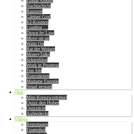
Emma Amour
Nachtschicht
Rauszeit
Gärtner Graf
KI-Kosmos
Loading …
Down by Law
Move on up
Watts On
Rat der Weisen
MoneyTalks
Sektenblog
Work in Progress
Top Job
Zugestiegen
Madame Energie
Smart gespart
Quiz
Mini-Kreuzworträtsel
Quizz den Huber
Quizzticle
Aufgedeckt
Videos
Reportagen
Fragenbot