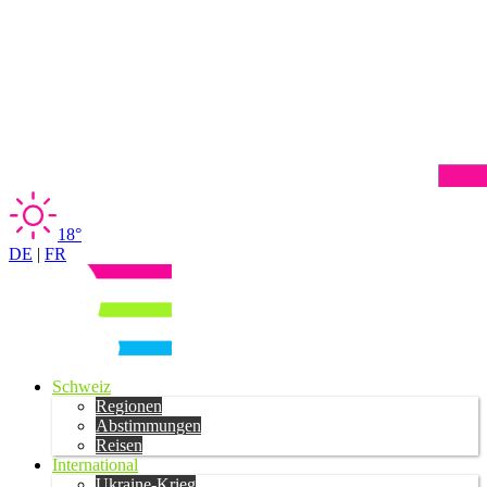
18°
DE
|
FR
Schweiz
Regionen
Abstimmungen
Reisen
International
Ukraine-Krieg