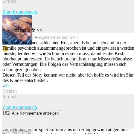
Zum Kommentar
⚡ ⚡ ⚡☢❗andre ☢ ⚡⚡
Beitrag melden
22.01.2024 07:00
registriert Januar 2014
Die Kesb hat einen schlechten Ruf, aber als bei uns jemand in der
Familie psychisch zusammmengebrochen ist und eingewiesen werde
musste, lernten wir wie Schlimm es sein muss, damit es die Kesb
überhaupt interessiert. Es btaucht mehr als nur nur Missvertsändnisse
oder Vermutungen. Die Folgen der Vernachlässigung müssen sich
schon gezeigt haben.
Diesen Teil der Story kennen wir nicht, aber ich hoffe es wird im Sin
des Kindes entschieden.
45
3
Melden
Zum Kommentar
162
Alle Kommentare anzeigen
Glückspilz erhält während 30 Jahren 22'222 Franken pro Monat
Ein glücklicher Mitspieler oder eine Mitspielerin hat bei der Ziehung
vom Montag beim Spiel Eurodreams den Hauptgewinn abgeräumt.
Beitrag melden