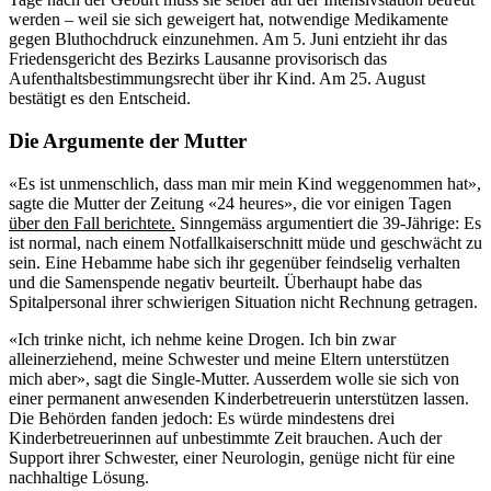
werden – weil sie sich geweigert hat, notwendige Medikamente
gegen Bluthochdruck einzunehmen. Am 5. Juni entzieht ihr das
Friedensgericht des Bezirks Lausanne provisorisch das
Aufenthaltsbestimmungsrecht über ihr Kind. Am 25. August
bestätigt es den Entscheid.
Die Argumente der Mutter
«Es ist unmenschlich, dass man mir mein Kind weggenommen hat»,
sagte die Mutter der Zeitung «24 heures», die vor einigen Tagen
über den Fall berichtete.
Sinngemäss argumentiert die 39-Jährige: Es
ist normal, nach einem Notfallkaiserschnitt müde und geschwächt zu
sein. Eine Hebamme habe sich ihr gegenüber feindselig verhalten
und die Samenspende negativ beurteilt. Überhaupt habe das
Spitalpersonal ihrer schwierigen Situation nicht Rechnung getragen.
«Ich trinke nicht, ich nehme keine Drogen. Ich bin zwar
alleinerziehend, meine Schwester und meine Eltern unterstützen
mich aber», sagt die Single-Mutter. Ausserdem wolle sie sich von
einer permanent anwesenden Kinderbetreuerin unterstützen lassen.
Die Behörden fanden jedoch: Es würde mindestens drei
Kinderbetreuerinnen auf unbestimmte Zeit brauchen. Auch der
Support ihrer Schwester, einer Neurologin, genüge nicht für eine
nachhaltige Lösung.