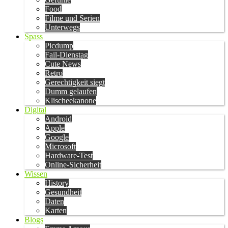
Food
Filme und Serien
Unterwegs
Spass
Picdump
Fail-Dienstag
Cute News
Retro
Gerechtigkeit siegt
Dumm gelaufen
Klischeekanone
Digital
Android
Apple
Google
Microsoft
Hardware-Test
Online-Sicherheit
Wissen
History
Gesundheit
Daten
Karten
Blogs