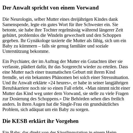
Der Anwalt spricht von einem Vorwand
Die Neurologin, selber Mutter eines dreijährigen Kindes dank
Samenspende, legte ein gutes Wort für ihre Schwester ein. Sie
betonte, sie habe ihre Tochter regelmässig während längerer Zeit
gehütet, problemlos die Windeln gewechselt und den Schoppen
gegeben. Ihr Gynäkologe taxierte die Mutter als fähig, sich um ein
Baby zu kümmern – falls sie genug familiäre und soziale
Unterstützung bekomme.
Ein Psychiater, der im Auftrag der Mutter ein Gutachten über sie
verfasste, plädiert dafür, ihr das Sorgerecht wieder zu erteilen. Dass
eine Mutter nach einer traumatischen Geburt mit ihrem Kind
fremdle, sei ein bekanntes Phänomen bei solch einer Stresssituation.
Und ihr Anwalt erklärte «24 heures», er habe in seiner langjährigen
Berufskarriere noch nie so einen Fall erlebt. «Man nimmt nicht einer
Mutter das Kind weg unter dem Vorwand, sie stelle zu viele Fragen
zur Dosierung des Schoppens.» Die Behörden sehen dies freilich
anders. In ihren Augen hat die Single-Frau ein grundsätzliches
Problem, sich adäquat um ein Baby zu sorgen.
Die KESB erklärt ihr Vorgehen
Ein Baby, das direkt von der Säuglingsstation in einem Heim