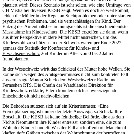
platziert wird: Dieses Szenario ist sehr selten, wie eine Umfrage von
CH Media bei diversen KESB zeigt. Wenn es doch so weit kommt,
leiden die Mütter in der Regel an Suchtproblemen oder unter starken
psychischen Problemen, und sie vernachlässigen ihr Kind. Der
Entzug des Aufenthaltsbestimmungsrechts ist die einschneidendste
Massnahme im Kindesschutz. Die KESB ergreifen sie dann, wenn
aus ihrer Perspektive mildere Mittel nicht ausreichen, um das
Kindeswohl zu schützen. In der Schweiz waren per Ende 2022
gemäss der
Statistik der Konferenz für Kindes- und
Erwachsenenschutz
264 Kinder im Alter von 0 bis 2 Jahren
fremdplatziert.
In der Westschweiz wirft das Schicksal der Mutter hohe Wellen. Sie
könne sich wegen des Amtsgeheimnisses nicht zum konkreten Fall
äussern,
sagte Manon Schick dem Westschweizer Radio und
Fernsehen RTS.
Die Chefin der Waadtländer Direktion für
Kindesschutz erklärte, Eltern könnten solch schwerwiegende
Entscheide oft nicht nachvollziehen.
Die Behörden stützten sich auf ein Kriterienraster. «Eine
Fremdplatzierung ist immer der letzte Ausweg», so Schick. Ihre
Botschaft: Die KESB ist keine feindselige Behörde, die aus dem
Nichts Neomüttern ihre Kinder entreisst, sondern eine, die zum
Wohl der Kinder handelt. Was der Fall auch offenbart: Manchmal
klaffen tiefe Gräben zwischen der Wahrnehmung der betroffenen