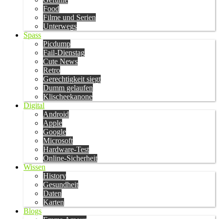
Food
Filme und Serien
Unterwegs
Spass
Picdump
Fail-Dienstag
Cute News
Retro
Gerechtigkeit siegt
Dumm gelaufen
Klischeekanone
Digital
Android
Apple
Google
Microsoft
Hardware-Test
Online-Sicherheit
Wissen
History
Gesundheit
Daten
Karten
Blogs