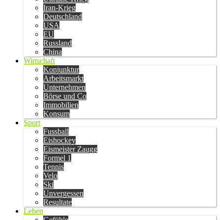
Iran-Krieg
Deutschland
USA
EU
Russland
China
Wirtschaft
Konjunktur
Arbeitsmarkt
Unternehmen
Börse und Co
Immobilien
Konsum
Sport
Fussball
Eishockey
Eismeister Zaugg
Formel 1
Tennis
Velo
Ski
Unvergessen
Resultate
Leben
Gefühle