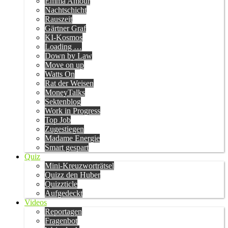
Emma Amour
Nachtschicht
Rauszeit
Gärtner Graf
KI-Kosmos
Loading …
Down by Law
Move on up
Watts On
Rat der Weisen
MoneyTalks
Sektenblog
Work in Progress
Top Job
Zugestiegen
Madame Energie
Smart gespart
Quiz
Mini-Kreuzworträtsel
Quizz den Huber
Quizzticle
Aufgedeckt
Videos
Reportagen
Fragenbot