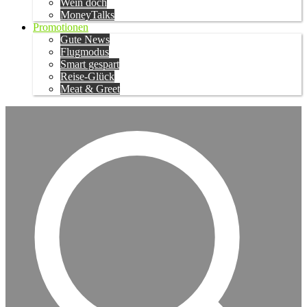
Wein doch
MoneyTalks
Promotionen
Gute News
Flugmodus
Smart gespart
Reise-Glück
Meat & Greet