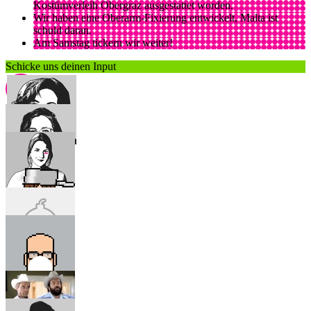
Kostümverleih Obergraz ausgestattet worden.
Wir haben eine Oberarm-Fixierung entwickelt, Malta ist
schuld daran.
Am Samstag tickern wir weiter!
Schicke uns deinen Input