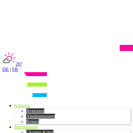
26°
DE
|
FR
Schweiz
Regionen
Abstimmungen
Reisen
International
Ukraine-Krieg