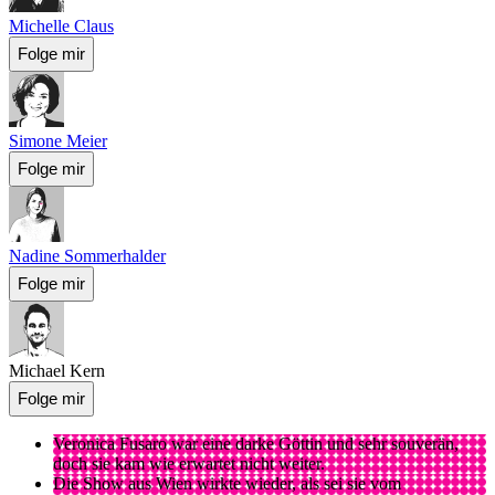
Michelle Claus
Folge mir
Simone Meier
Folge mir
Nadine Sommerhalder
Folge mir
Michael Kern
Folge mir
Veronica Fusaro war eine darke Göttin und sehr souverän,
doch sie kam wie erwartet nicht weiter.
Die Show aus Wien wirkte wieder, als sei sie vom