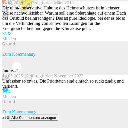
14.05.2026 12:37
registriert März 2018
Beitrag melden
Die ultra-konservative Haltung des Heimatschutzes ist in keinster
Weise nachvollziehbar. Warum soll eine Solaranlage auf einem Dach
das Ortsbild beeinträchtigen? Das ist pure Ideologie, bei der es bloss
um die Verhinderung von sinnvollen Lösungen für die
Energiesicherheit und gegen die Klimakrise geht.
313
8
Melden
Zum Kommentar
future--?
14.05.2026 12:40
registriert November 2023
Beitrag melden
Unfassbar so etwas. Die Prioritäten sind einfach so rückständig und
verkehrt.
251
5
Melden
Zum Kommentar
210
Alle Kommentare anzeigen
40 Prozent tiefere Renten als vor 20 Jahren – besonders der