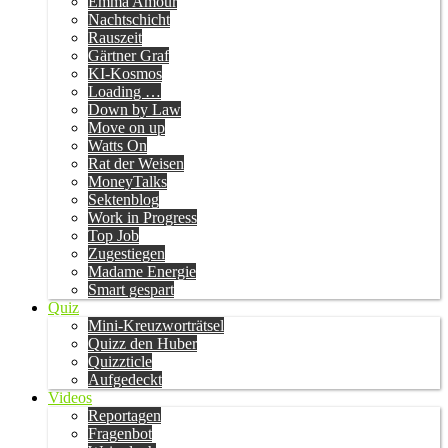
Emma Amour
Nachtschicht
Rauszeit
Gärtner Graf
KI-Kosmos
Loading …
Down by Law
Move on up
Watts On
Rat der Weisen
MoneyTalks
Sektenblog
Work in Progress
Top Job
Zugestiegen
Madame Energie
Smart gespart
Quiz
Mini-Kreuzworträtsel
Quizz den Huber
Quizzticle
Aufgedeckt
Videos
Reportagen
Fragenbot