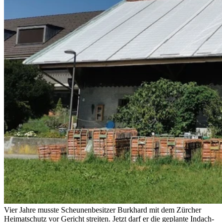
Vier Jahre musste Scheunenbesitzer Burkhard mit dem Zürcher
Heimatschutz vor Gericht streiten. Jetzt darf er die geplante Indach-