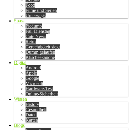
Food
Filme und Serien
Unterwegs
Spass
Picdump
Fail-Dienstag
Cute News
Retro
Gerechtigkeit siegt
Dumm gelaufen
Klischeekanone
Digital
Android
Apple
Google
Microsoft
Hardware-Test
Online-Sicherheit
Wissen
History
Gesundheit
Daten
Karten
Blogs