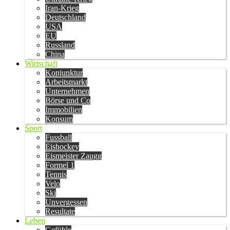
Iran-Krieg
Deutschland
USA
EU
Russland
China
Wirtschaft
Konjunktur
Arbeitsmarkt
Unternehmen
Börse und Co
Immobilien
Konsum
Sport
Fussball
Eishockey
Eismeister Zaugg
Formel 1
Tennis
Velo
Ski
Unvergessen
Resultate
Leben
Gefühle