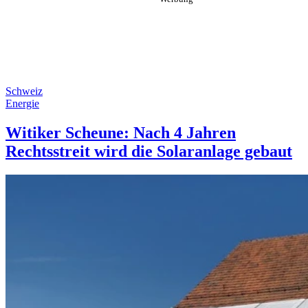
Schweiz
Energie
Witiker Scheune: Nach 4 Jahren
Rechtsstreit wird die Solaranlage gebaut