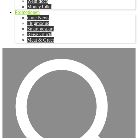
Wein doch
MoneyTalks
Promotionen
Gute News
Flugmodus
Smart gespart
Reise-Glück
Meat & Greet