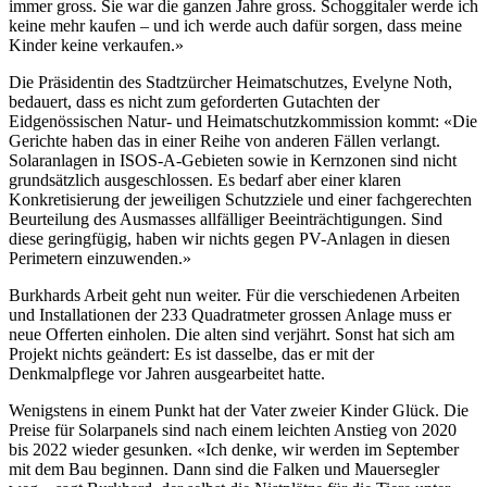
immer gross. Sie war die ganzen Jahre gross. Schoggitaler werde ich
keine mehr kaufen – und ich werde auch dafür sorgen, dass meine
Kinder keine verkaufen.»
Die Präsidentin des Stadtzürcher Heimatschutzes, Evelyne Noth,
bedauert, dass es nicht zum geforderten Gutachten der
Eidgenössischen Natur- und Heimatschutzkommission kommt: «Die
Gerichte haben das in einer Reihe von anderen Fällen verlangt.
Solaranlagen in ISOS-A-Gebieten sowie in Kernzonen sind nicht
grundsätzlich ausgeschlossen. Es bedarf aber einer klaren
Konkretisierung der jeweiligen Schutzziele und einer fachgerechten
Beurteilung des Ausmasses allfälliger Beeinträchtigungen. Sind
diese geringfügig, haben wir nichts gegen PV-Anlagen in diesen
Perimetern einzuwenden.»
Burkhards Arbeit geht nun weiter. Für die verschiedenen Arbeiten
und Installationen der 233 Quadratmeter grossen Anlage muss er
neue Offerten einholen. Die alten sind verjährt. Sonst hat sich am
Projekt nichts geändert: Es ist dasselbe, das er mit der
Denkmalpflege vor Jahren ausgearbeitet hatte.
Wenigstens in einem Punkt hat der Vater zweier Kinder Glück. Die
Preise für Solarpanels sind nach einem leichten Anstieg von 2020
bis 2022 wieder gesunken. «Ich denke, wir werden im September
mit dem Bau beginnen. Dann sind die Falken und Mauersegler