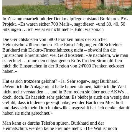
In Zusammenarbeit mit der Denkmalpflege entstand Burkhards PV-
Projekt. «Es waren sicher 700 Mails», sagt dieser, «und 30, 40, 50
Sitzungen … ich weiss es nicht mehr».
Bild: watson.ch
Die Gerichtskosten von 5800 Franken muss der Zürcher
Heimatschutz übernehmen. Eine Entschädigung erhält Schreiner
Burkhard mit Elektro-Firmenfahrzeug nicht – obwohl ihn die
juristischen Ehrenrunden viel Geld kosteten: «Je nachdem, wie man
es rechnet … ohne den entgangenen Erlös für den Strom dürften
mich die Einsprachen in der Region von 24'000 Franken gekostet
haben.»
Hat es sich trotzdem gelohnt? «Ja. Sehr sogar», sagt Burkhard.
«Wenn ich die Anlage nicht hätte bauen können, hätte ich die Welt
nicht mehr verstanden … und in Bern reden sie über neue AKWs …
doch, doch. Es hat sich sehr gelohnt. Es bleibt ja auch ein wenig das
Gefühl, dass ich denen gezeigt habe, wo der Bartli den Most holt –
und dass sich mein Durchhaltewille ausgezahlt hat. Ich denke, damit
haben sie nicht gerechnet.»
Man kann es durchs Telefon spüren. Burkhard und der
Heimatschutz werden keine Freunde mehr: «Die Wut ist noch