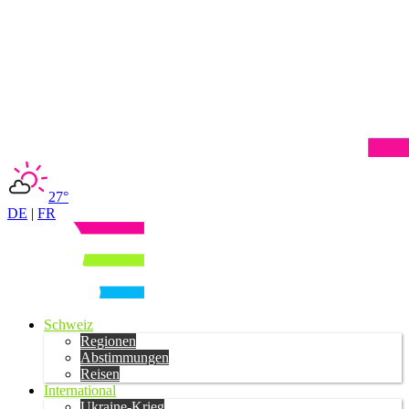
27°
DE
|
FR
Schweiz
Regionen
Abstimmungen
Reisen
International
Ukraine-Krieg