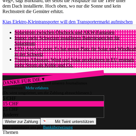
weg», sagt Burkhard, der selbst die Nistplätze für die Tiere unter
dem Dach installierte. Hoch oben, wo nur die Sonne und kein
Rechtsstreit die Gemüter erhitzt.
Kias Elektro-Kleintransporter will den Transportermarkt aufmischen
Solarstrom zwischen Ölschock und AKW-Fantasien
Immer mehr Schweizer installieren Batteriespeicher für
Solarstrom
ETH-Analyse zeigt: Es hat genug Platz für Solar und Windkraf
in der Schweiz
Trumps Albtraum: Wind und Solar produzieren in EU erstmals
mehr Strom als Kohle und Co.
DANKE FÜR DIE ♥
Würdest du gerne watson und unseren Journalismus
unterstützen?
Mehr erfahren
(Du wirst umgeleitet, um die Zahlung abzuschliessen.)
5 CHF
15 CHF
25 CHF
Anderer
Weiter zur Zahlung
Mit Twint unterstützen
Oder unterstütze uns per
Banküberweisung
.
Themen