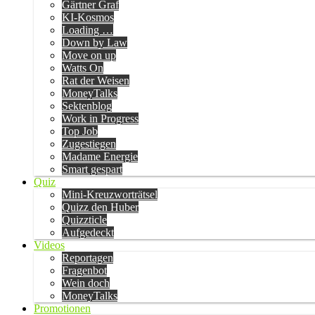
Gärtner Graf
KI-Kosmos
Loading …
Down by Law
Move on up
Watts On
Rat der Weisen
MoneyTalks
Sektenblog
Work in Progress
Top Job
Zugestiegen
Madame Energie
Smart gespart
Quiz
Mini-Kreuzworträtsel
Quizz den Huber
Quizzticle
Aufgedeckt
Videos
Reportagen
Fragenbot
Wein doch
MoneyTalks
Promotionen