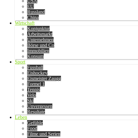
USA
EU
Russland
China
Wirtschaft
Konjunktur
Arbeitsmarkt
Unternehmen
Börse und Co
Immobilien
Konsum
Sport
Fussball
Eishockey
Eismeister Zaugg
Formel 1
Tennis
Velo
Ski
Unvergessen
Resultate
Leben
Gefühle
Food
Filme und Serien