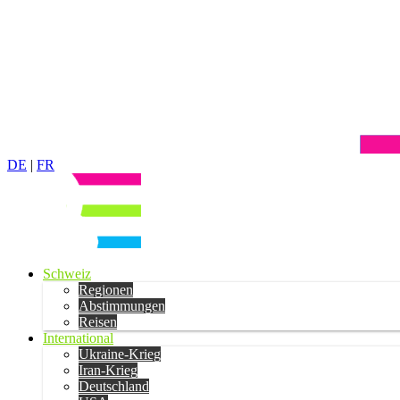
DE
|
FR
Schweiz
Regionen
Abstimmungen
Reisen
International
Ukraine-Krieg
Iran-Krieg
Deutschland