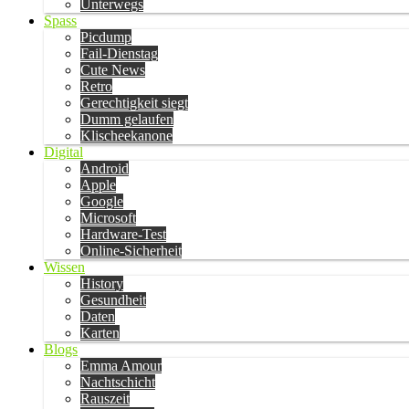
Unterwegs
Spass
Picdump
Fail-Dienstag
Cute News
Retro
Gerechtigkeit siegt
Dumm gelaufen
Klischeekanone
Digital
Android
Apple
Google
Microsoft
Hardware-Test
Online-Sicherheit
Wissen
History
Gesundheit
Daten
Karten
Blogs
Emma Amour
Nachtschicht
Rauszeit