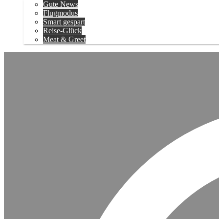
Gute News
Flugmodus
Smart gespart
Reise-Glück
Meat & Greet