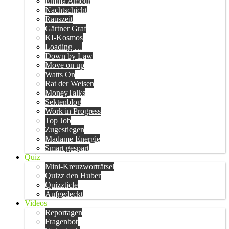
Emma Amour
Nachtschicht
Rauszeit
Gärtner Graf
KI-Kosmos
Loading …
Down by Law
Move on up
Watts On
Rat der Weisen
MoneyTalks
Sektenblog
Work in Progress
Top Job
Zugestiegen
Madame Energie
Smart gespart
Quiz
Mini-Kreuzworträtsel
Quizz den Huber
Quizzticle
Aufgedeckt
Videos
Reportagen
Fragenbot