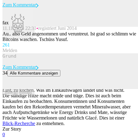
Zum Kommentar
fax
11.11.2024 22:31
registriert Juni 2014
Beitrag melden
Au.. also Geld angenommen und veruntreut. Ist grad so schlimm wie
Bitcoins waschen. Tschüss Yusuf.
26
1
Melden
Zum Kommentar
34
Alle Kommentare anzeigen
So verändert sich das Konsumverhalten bei Hitze
Durch die Hitze haben Schweizerinnen und Schweizer weniger
Lust, zu kochen. Was im Einkaufswagen landet und was nicht.
Beitrag melden
Die ständige Hitze macht müde und träge. Dies ist auch beim
Einkaufen zu beobachten. Konsumentinnen und Konsumenten
kaufen bei den Rekordtemperaturen vermehrt Mineralwasser, aber
auch Aufputschgetränke wie Energy Drinks und Mate, wässrige
Früchte wie Wassermelonen und natürlich Glacé. Dies ist einer
Blick-Recherche
zu entnehmen.
Zur Story
0