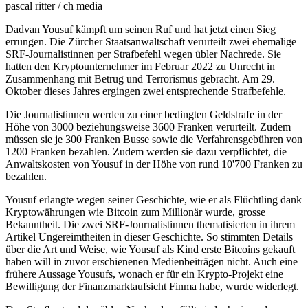
pascal ritter / ch media
Dadvan Yousuf kämpft um seinen Ruf und hat jetzt einen Sieg
errungen. Die Zürcher Staatsanwaltschaft verurteilt zwei ehemalige
SRF-Journalistinnen per Strafbefehl wegen übler Nachrede. Sie
hatten den Kryptounternehmer im Februar 2022 zu Unrecht in
Zusammenhang mit Betrug und Terrorismus gebracht. Am 29.
Oktober dieses Jahres ergingen zwei entsprechende Strafbefehle.
Die Journalistinnen werden zu einer bedingten Geldstrafe in der
Höhe von 3000 beziehungsweise 3600 Franken verurteilt. Zudem
müssen sie je 300 Franken Busse sowie die Verfahrensgebühren von
1200 Franken bezahlen. Zudem werden sie dazu verpflichtet, die
Anwaltskosten von Yousuf in der Höhe von rund 10'700 Franken zu
bezahlen.
Yousuf erlangte wegen seiner Geschichte, wie er als Flüchtling dank
Kryptowährungen wie Bitcoin zum Millionär wurde, grosse
Bekanntheit. Die zwei SRF-Journalistinnen thematisierten in ihrem
Artikel Ungereimtheiten in dieser Geschichte. So stimmten Details
über die Art und Weise, wie Yousuf als Kind erste Bitcoins gekauft
haben will in zuvor erschienenen Medienbeiträgen nicht. Auch eine
frühere Aussage Yousufs, wonach er für ein Krypto-Projekt eine
Bewilligung der Finanzmarktaufsicht Finma habe, wurde widerlegt.