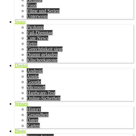
Food
Filme und Serien
Unterwegs
Spass
Picdump
Fail-Dienstag
Cute News
Retro
Gerechtigkeit siegt
Dumm gelaufen
Klischeekanone
Digital
Android
Apple
Google
Microsoft
Hardware-Test
Online-Sicherheit
Wissen
History
Gesundheit
Daten
Karten
Blogs