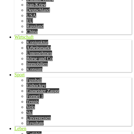
Iran-Krieg
Deutschland
USA
EU
Russland
China
Wirtschaft
Konjunktur
Arbeitsmarkt
Unternehmen
Börse und Co
Immobilien
Konsum
Sport
Fussball
Eishockey
Eismeister Zaugg
Formel 1
Tennis
Velo
Ski
Unvergessen
Resultate
Leben
Gefühle