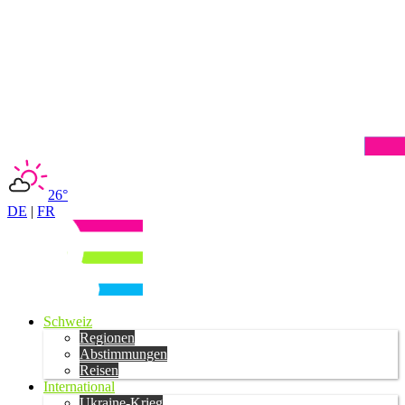
26°
DE
|
FR
Schweiz
Regionen
Abstimmungen
Reisen
International
Ukraine-Krieg