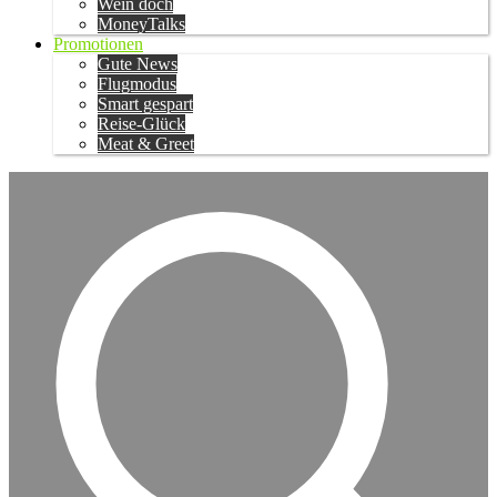
Wein doch
MoneyTalks
Promotionen
Gute News
Flugmodus
Smart gespart
Reise-Glück
Meat & Greet