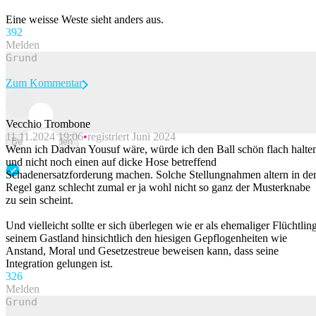
Eine weisse Weste sieht anders aus.
39
2
Melden
Zum Kommentar
Vecchio Trombone
11.11.2024 19:06
registriert Juni 2024
Beitrag melden
Wenn ich Dadvan Yousuf wäre, würde ich den Ball schön flach halte
und nicht noch einen auf dicke Hose betreffend
Schadenersatzforderung machen. Solche Stellungnahmen altern in de
Regel ganz schlecht zumal er ja wohl nicht so ganz der Musterknabe
zu sein scheint.
Und vielleicht sollte er sich überlegen wie er als ehemaliger Flüchtlin
seinem Gastland hinsichtlich den hiesigen Gepflogenheiten wie
Anstand, Moral und Gesetzestreue beweisen kann, dass seine
Integration gelungen ist.
32
6
Melden