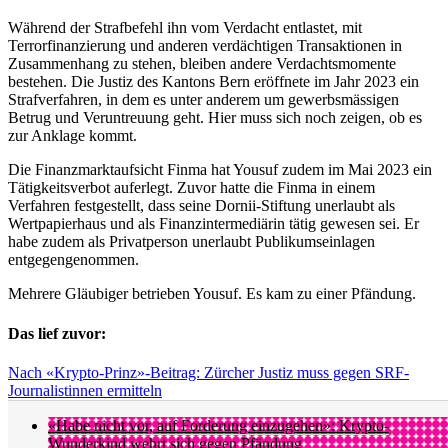
Während der Strafbefehl ihn vom Verdacht entlastet, mit
Terrorfinanzierung und anderen verdächtigen Transaktionen in
Zusammenhang zu stehen, bleiben andere Verdachtsmomente
bestehen. Die Justiz des Kantons Bern eröffnete im Jahr 2023 ein
Strafverfahren, in dem es unter anderem um gewerbsmässigen
Betrug und Veruntreuung geht. Hier muss sich noch zeigen, ob es
zur Anklage kommt.
Die Finanzmarktaufsicht Finma hat Yousuf zudem im Mai 2023 ein
Tätigkeitsverbot auferlegt. Zuvor hatte die Finma in einem
Verfahren festgestellt, dass seine Dornii-Stiftung unerlaubt als
Wertpapierhaus und als Finanzintermediärin tätig gewesen sei. Er
habe zudem als Privatperson unerlaubt Publikumseinlagen
entgegengenommen.
Mehrere Gläubiger betrieben Yousuf. Es kam zu einer Pfändung.
Das lief zuvor:
Nach «Krypto-Prinz»-Beitrag: Zürcher Justiz muss gegen SRF-
Journalistinnen ermitteln
«Habe nicht vor, auf Forderung einzugehen»: Krypto-
Wunderkind wehrt sich gegen Pfändung