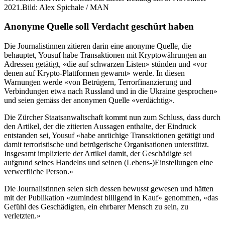
2021.
Bild: Alex Spichale / MAN
Anonyme Quelle soll Verdacht geschürt haben
Die Journalistinnen zitieren darin eine anonyme Quelle, die
behauptet, Yousuf habe Transaktionen mit Kryptowährungen an
Adressen getätigt, «die auf schwarzen Listen» stünden und «vor
denen auf Krypto-Plattformen gewarnt» werde. In diesen
Warnungen werde «von Betrügern, Terrorfinanzierung und
Verbindungen etwa nach Russland und in die Ukraine gesprochen»
und seien gemäss der anonymen Quelle «verdächtig».
Die Zürcher Staatsanwaltschaft kommt nun zum Schluss, dass durch
den Artikel, der die zitierten Aussagen enthalte, der Eindruck
entstanden sei, Yousuf «habe anrüchige Transaktionen getätigt und
damit terroristische und betrügerische Organisationen unterstützt.
Insgesamt implizierte der Artikel damit, der Geschädigte sei
aufgrund seines Handelns und seinen (Lebens-)Einstellungen eine
verwerfliche Person.»
Die Journalistinnen seien sich dessen bewusst gewesen und hätten
mit der Publikation «zumindest billigend in Kauf» genommen, «das
Gefühl des Geschädigten, ein ehrbarer Mensch zu sein, zu
verletzten.»