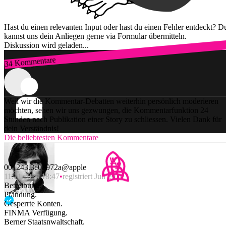
Hast du einen relevanten Input oder hast du einen Fehler entdeckt? D
kannst uns dein Anliegen gerne via Formular übermitteln.
Diskussion wird geladen...
34 Kommentare
Zum Login
Weil wir die Kommentar-Debatten weiterhin persönlich moderieren
möchten, sehen wir uns gezwungen, die Kommentarfunktion 24
Stunden nach Publikation einer Story zu schliessen. Vielen Dank für
dein Verständnis!
Die beliebtesten Kommentare
001243.3e08972a@apple
11.11.2024 18:47
registriert Juli 2024
Betreibung.
Pfändung.
Gesperrte Konten.
FINMA Verfügung.
Berner Staatsnwaltschaft.