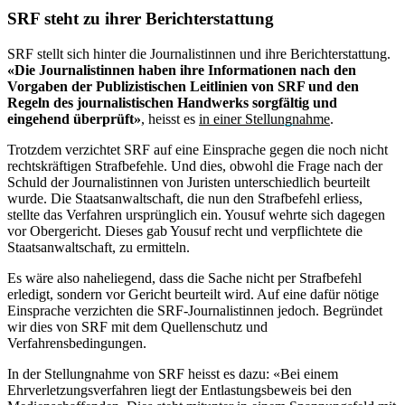
SRF steht zu ihrer Berichterstattung
SRF stellt sich hinter die Journalistinnen und ihre Berichterstattung.
«Die Journalistinnen haben ihre Informationen nach den
Vorgaben der Publizistischen Leitlinien von SRF und den
Regeln des journalistischen Handwerks sorgfältig und
eingehend überprüft»
, heisst es
in einer Stellungnahme
.
Trotzdem verzichtet SRF auf eine Einsprache gegen die noch nicht
rechtskräftigen Strafbefehle. Und dies, obwohl die Frage nach der
Schuld der Journalistinnen von Juristen unterschiedlich beurteilt
wurde. Die Staatsanwaltschaft, die nun den Strafbefehl erliess,
stellte das Verfahren ursprünglich ein. Yousuf wehrte sich dagegen
vor Obergericht. Dieses gab Yousuf recht und verpflichtete die
Staatsanwaltschaft, zu ermitteln.
Es wäre also naheliegend, dass die Sache nicht per Strafbefehl
erledigt, sondern vor Gericht beurteilt wird. Auf eine dafür nötige
Einsprache verzichten die SRF-Journalistinnen jedoch. Begründet
wir dies von SRF mit dem Quellenschutz und
Verfahrensbedingungen.
In der Stellungnahme von SRF heisst es dazu: «Bei einem
Ehrverletzungsverfahren liegt der Entlastungsbeweis bei den