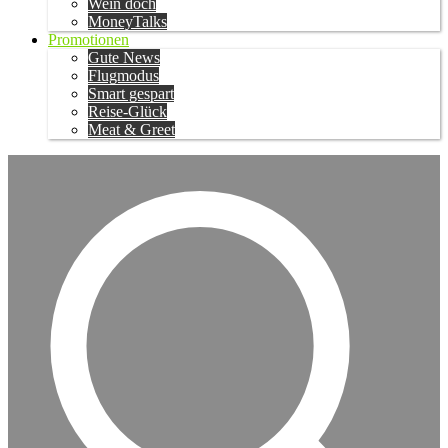
Wein doch
MoneyTalks
Promotionen
Gute News
Flugmodus
Smart gespart
Reise-Glück
Meat & Greet