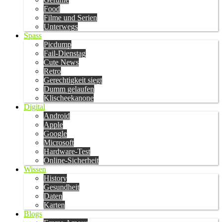
Food
Filme und Serien
Unterwegs
Spass
Picdump
Fail-Dienstag
Cute News
Retro
Gerechtigkeit siegt
Dumm gelaufen
Klischeekanone
Digital
Android
Apple
Google
Microsoft
Hardware-Test
Online-Sicherheit
Wissen
History
Gesundheit
Daten
Karten
Blogs