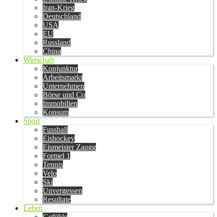
Iran-Krieg
Deutschland
USA
EU
Russland
China
Wirtschaft
Konjunktur
Arbeitsmarkt
Unternehmen
Börse und Co
Immobilien
Konsum
Sport
Fussball
Eishockey
Eismeister Zaugg
Formel 1
Tennis
Velo
Ski
Unvergessen
Resultate
Leben
Gefühle