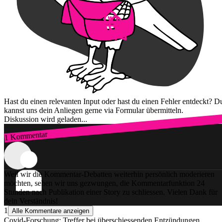
Hast du einen relevanten Input oder hast du einen Fehler entdeckt? D
kannst uns dein Anliegen gerne via Formular übermitteln.
Diskussion wird geladen...
1 Kommentar
Zum Login
Weil wir die Kommentar-Debatten weiterhin persönlich moderieren
möchten, sehen wir uns gezwungen, die Kommentarfunktion 24
Stunden nach Publikation einer Story zu schliessen. Vielen Dank für
dein Verständnis!
1
Alle Kommentare anzeigen
Covid-Forschung: Treffer bei überschiessenden Entzündungen