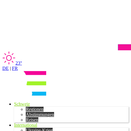
23°
DE
|
FR
Schweiz
Regionen
Abstimmungen
Reisen
International
Ukraine-Krieg