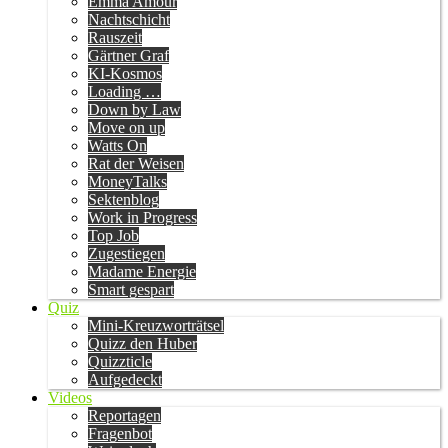
Emma Amour
Nachtschicht
Rauszeit
Gärtner Graf
KI-Kosmos
Loading …
Down by Law
Move on up
Watts On
Rat der Weisen
MoneyTalks
Sektenblog
Work in Progress
Top Job
Zugestiegen
Madame Energie
Smart gespart
Quiz
Mini-Kreuzworträtsel
Quizz den Huber
Quizzticle
Aufgedeckt
Videos
Reportagen
Fragenbot