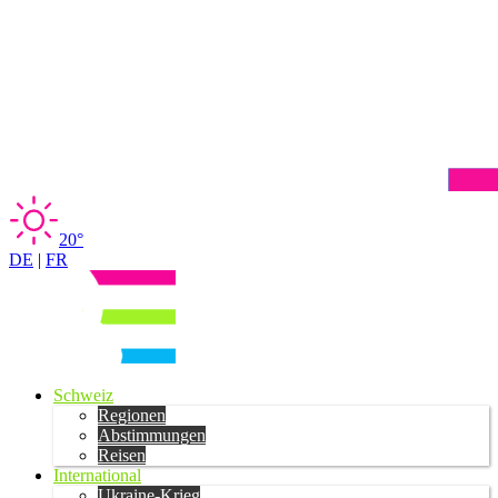
20°
DE
|
FR
Schweiz
Regionen
Abstimmungen
Reisen
International
Ukraine-Krieg