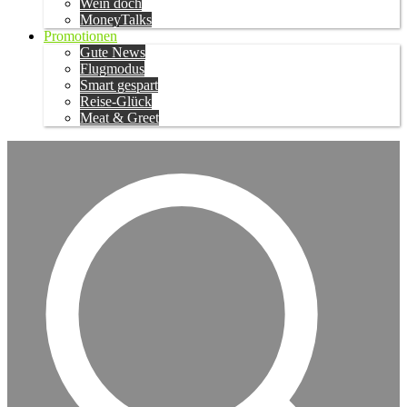
Wein doch
MoneyTalks
Promotionen
Gute News
Flugmodus
Smart gespart
Reise-Glück
Meat & Greet