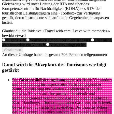
Gleichzeitig wird unter Leitung der RTA und über das
Kompetenzzentrum für Nachhaltigkeit (KONA) des STV den
touristischen Leistungsträgern eine «Toolbox» zur Verfügung
gestellt, deren Instrumente sich auf lokale Gegebenheiten anpassen
lassen.
Glaubst du, die Initiative «Travel with care. Leave with memories.»
bewirkt etwas?
Ja, ganz klar.
Vermutlich schon, aber nicht sehr viel.
Eher nicht,
aber immerhin ein Versuch.
Nein, das bringt nichts.
Abstimmen
An dieser Umfrage haben insgesamt
796 Personen
teilgenommen
Damit wird die Akzeptanz des Tourismus wie folgt
gestärkt
Die
Gästesensibilisierungskampagne
schafft ein Verständnis
und Orientierung für respektvolles Verhalten gegenüber
Natur, Bevölkerung und lokalen Gepflogenheiten in der
Schweiz. Sie setzt auf eine positive, einladende und
kulturübergreifend verständliche Ansprache statt Belehrung.
Klare Handlungsaufforderungen laden Gäste ein, die Schweiz
bewusst und rücksichtsvoll zu erleben. Der Branche stehen
dafür vielseitige, kostenlos nutzbare Kommunikationsmittel