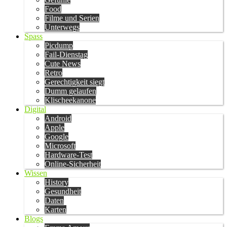
Food
Filme und Serien
Unterwegs
Spass
Picdump
Fail-Dienstag
Cute News
Retro
Gerechtigkeit siegt
Dumm gelaufen
Klischeekanone
Digital
Android
Apple
Google
Microsoft
Hardware-Test
Online-Sicherheit
Wissen
History
Gesundheit
Daten
Karten
Blogs