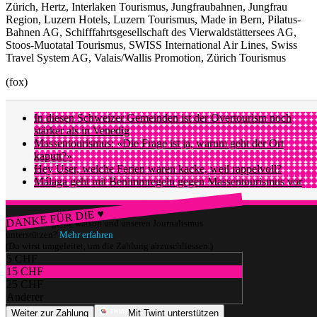
Zürich, Hertz, Interlaken Tourismus, Jungfraubahnen, Jungfrau
Region, Luzern Hotels, Luzern Tourismus, Made in Bern, Pilatus-
Bahnen AG, Schifffahrtsgesellschaft des Vierwaldstättersees AG,
Stoos-Muotatal Tourismus, SWISS International Air Lines, Swiss
Travel System AG, Valais/Wallis Promotion, Zürich Tourismus
(fox)
In diesen Schweizer Gemeinden ist der Overtourism noch
stärker als in Venedig
Massentourismus: «Die Frage ist ja, warum geht der Ort
kaputt?»
Hey User, welche Ferien waren kacke, weil rappelvoll?
Málaga geht mit Benimmregeln gegen Massentourismus vor
DANKE FÜR DIE ♥
Würdest du gerne watson und unseren Journalismus
unterstützen?
Mehr erfahren
(Du wirst umgeleitet, um die Zahlung abzuschliessen.)
5 CHF
15 CHF
25 CHF
Anderer
Weiter zur Zahlung
Mit Twint unterstützen