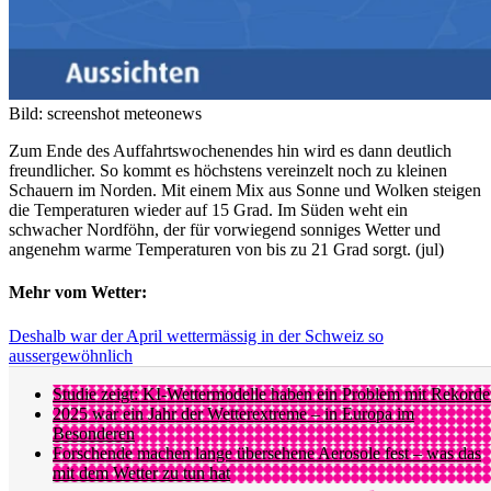
Bild: screenshot meteonews
Zum Ende des Auffahrtswochenendes hin wird es dann deutlich
freundlicher. So kommt es höchstens vereinzelt noch zu kleinen
Schauern im Norden. Mit einem Mix aus Sonne und Wolken steigen
die Temperaturen wieder auf 15 Grad. Im Süden weht ein
schwacher Nordföhn, der für vorwiegend sonniges Wetter und
angenehm warme Temperaturen von bis zu 21 Grad sorgt. (jul)
Mehr vom Wetter:
Deshalb war der April wettermässig in der Schweiz so
aussergewöhnlich
Studie zeigt: KI-Wettermodelle haben ein Problem mit Rekord
2025 war ein Jahr der Wetterextreme – in Europa im
Besonderen
Forschende machen lange übersehene Aerosole fest – was das
mit dem Wetter zu tun hat