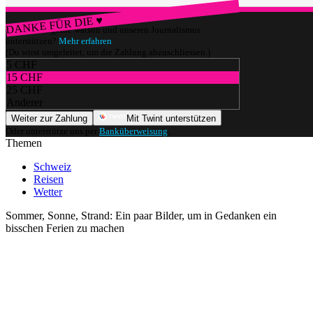
DANKE FÜR DIE ♥
Würdest du gerne watson und unseren Journalismus
unterstützen?
Mehr erfahren
(Du wirst umgeleitet, um die Zahlung abzuschliessen.)
5 CHF
15 CHF
25 CHF
Anderer
Weiter zur Zahlung
Mit Twint unterstützen
Oder unterstütze uns per
Banküberweisung
.
Themen
Schweiz
Reisen
Wetter
Sommer, Sonne, Strand: Ein paar Bilder, um in Gedanken ein
bisschen Ferien zu machen