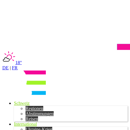
18°
DE
|
FR
Schweiz
Regionen
Abstimmungen
Reisen
International
Ukraine-Krieg