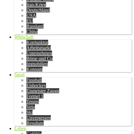
Iran-Krieg
Deutschland
USA
EU
Russland
China
Wirtschaft
Konjunktur
Arbeitsmarkt
Unternehmen
Börse und Co
Immobilien
Konsum
Sport
Fussball
Eishockey
Eismeister Zaugg
Formel 1
Tennis
Velo
Ski
Unvergessen
Resultate
Leben
Gefühle