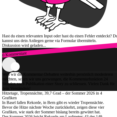
Hast du einen relevanten Input oder hast du einen Fehler entdeckt? D
kannst uns dein Anliegen gerne via Formular übermitteln.
Diskussion wird geladen...
0 Kommentare
Zum Login
Weil wir die Kommentar-Debatten weiterhin persönlich moderieren
möchten, sehen wir uns gezwungen, die Kommentarfunktion 24
Stunden nach Publikation einer Story zu schliessen. Vielen Dank für
dein Verständnis!
Hitzetage, Tropennächte, 39,7 Grad – der Sommer 2026 in 4
Grafiken
In Basel fallen Rekorde, in Bern gibt es wieder Tropennächte.
Bevor die Hitze nächste Woche zurückkehrt, zeigen diese vier
Grafiken, wie stark der Sommer bislang bereits gewütet hat.
Der Sommer 2026 bricht Rekorde am Laufmeter: 43 der 149