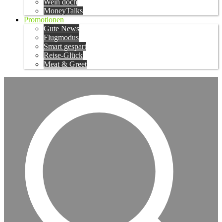
Wein doch
MoneyTalks
Promotionen
Gute News
Flugmodus
Smart gespart
Reise-Glück
Meat & Greet