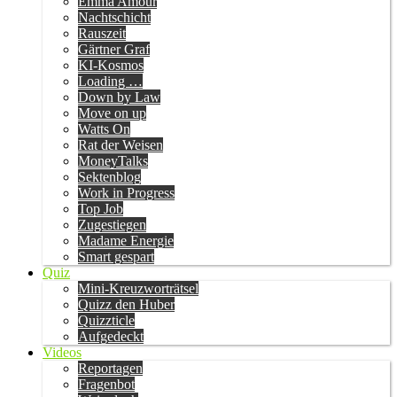
Emma Amour
Nachtschicht
Rauszeit
Gärtner Graf
KI-Kosmos
Loading …
Down by Law
Move on up
Watts On
Rat der Weisen
MoneyTalks
Sektenblog
Work in Progress
Top Job
Zugestiegen
Madame Energie
Smart gespart
Quiz
Mini-Kreuzworträtsel
Quizz den Huber
Quizzticle
Aufgedeckt
Videos
Reportagen
Fragenbot