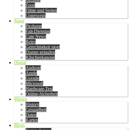
Food
Filme und Serien
Unterwegs
Spass
Picdump
Fail-Dienstag
Cute News
Retro
Gerechtigkeit siegt
Dumm gelaufen
Klischeekanone
Digital
Android
Apple
Google
Microsoft
Hardware-Test
Online-Sicherheit
Wissen
History
Gesundheit
Daten
Karten
Blogs