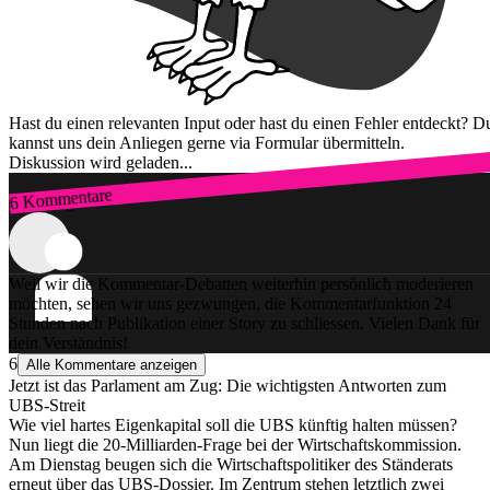
Hast du einen relevanten Input oder hast du einen Fehler entdeckt? D
kannst uns dein Anliegen gerne via Formular übermitteln.
Diskussion wird geladen...
6 Kommentare
Zum Login
Weil wir die Kommentar-Debatten weiterhin persönlich moderieren
möchten, sehen wir uns gezwungen, die Kommentarfunktion 24
Stunden nach Publikation einer Story zu schliessen. Vielen Dank für
dein Verständnis!
6
Alle Kommentare anzeigen
Jetzt ist das Parlament am Zug: Die wichtigsten Antworten zum
UBS-Streit
Wie viel hartes Eigenkapital soll die UBS künftig halten müssen?
Nun liegt die 20-Milliarden-Frage bei der Wirtschaftskommission.
Am Dienstag beugen sich die Wirtschaftspolitiker des Ständerats
erneut über das UBS-Dossier. Im Zentrum stehen letztlich zwei