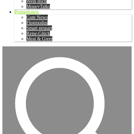
Wein doch
MoneyTalks
Promotionen
Gute News
Flugmodus
Smart gespart
Reise-Glück
Meat & Greet