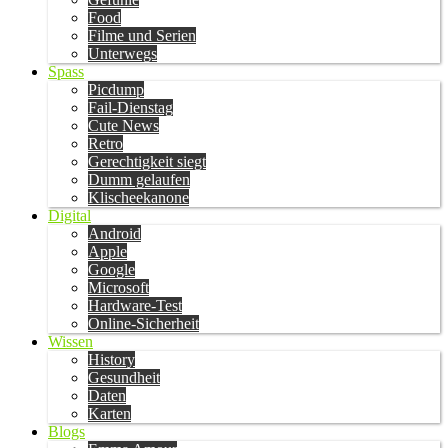
Food
Filme und Serien
Unterwegs
Spass
Picdump
Fail-Dienstag
Cute News
Retro
Gerechtigkeit siegt
Dumm gelaufen
Klischeekanone
Digital
Android
Apple
Google
Microsoft
Hardware-Test
Online-Sicherheit
Wissen
History
Gesundheit
Daten
Karten
Blogs