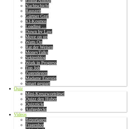
Emma Amour
Nachtschicht
Rauszeit
Gärtner Graf
KI-Kosmos
Loading …
Down by Law
Move on up
Watts On
Rat der Weisen
MoneyTalks
Sektenblog
Work in Progress
Top Job
Zugestiegen
Madame Energie
Smart gespart
Quiz
Mini-Kreuzworträtsel
Quizz den Huber
Quizzticle
Aufgedeckt
Videos
Reportagen
Fragenbot