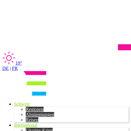
19°
DE
|
FR
Schweiz
Regionen
Abstimmungen
Reisen
International
Ukraine-Krieg