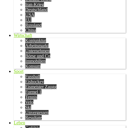
Iran-Krieg
Deutschland
USA
EU
Russland
China
Wirtschaft
Konjunktur
Arbeitsmarkt
Unternehmen
Börse und Co
Immobilien
Konsum
Sport
Fussball
Eishockey
Eismeister Zaugg
Formel 1
Tennis
Velo
Ski
Unvergessen
Resultate
Leben
Gefühle