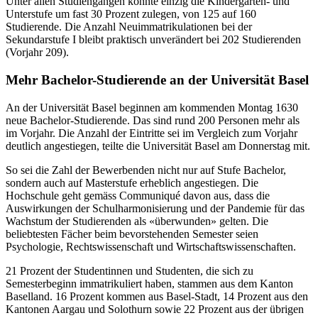
Unter allen Studiengängen konnte einzig die Kindergarten- und
Unterstufe um fast 30 Prozent zulegen, von 125 auf 160
Studierende. Die Anzahl Neuimmatrikulationen bei der
Sekundarstufe I bleibt praktisch unverändert bei 202 Studierenden
(Vorjahr 209).
Mehr Bachelor-Studierende an der Universität Basel
An der Universität Basel beginnen am kommenden Montag 1630
neue Bachelor-Studierende. Das sind rund 200 Personen mehr als
im Vorjahr. Die Anzahl der Eintritte sei im Vergleich zum Vorjahr
deutlich angestiegen, teilte die Universität Basel am Donnerstag mit.
So sei die Zahl der Bewerbenden nicht nur auf Stufe Bachelor,
sondern auch auf Masterstufe erheblich angestiegen. Die
Hochschule geht gemäss Communiqué davon aus, dass die
Auswirkungen der Schulharmonisierung und der Pandemie für das
Wachstum der Studierenden als «überwunden» gelten. Die
beliebtesten Fächer beim bevorstehenden Semester seien
Psychologie, Rechtswissenschaft und Wirtschaftswissenschaften.
21 Prozent der Studentinnen und Studenten, die sich zu
Semesterbeginn immatrikuliert haben, stammen aus dem Kanton
Baselland. 16 Prozent kommen aus Basel-Stadt, 14 Prozent aus den
Kantonen Aargau und Solothurn sowie 22 Prozent aus der übrigen