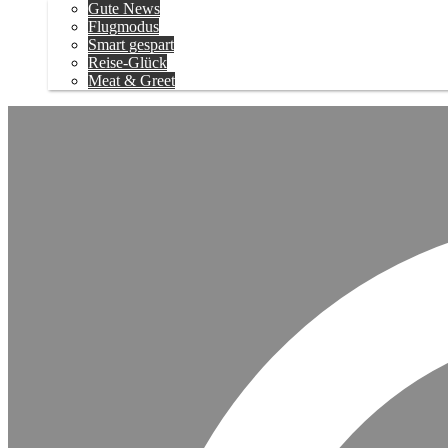
Gute News
Flugmodus
Smart gespart
Reise-Glück
Meat & Greet