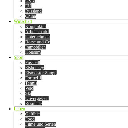
USA
EU
Russland
China
Wirtschaft
Konjunktur
Arbeitsmarkt
Unternehmen
Börse und Co
Immobilien
Konsum
Sport
Fussball
Eishockey
Eismeister Zaugg
Formel 1
Tennis
Velo
Ski
Unvergessen
Resultate
Leben
Gefühle
Food
Filme und Serien