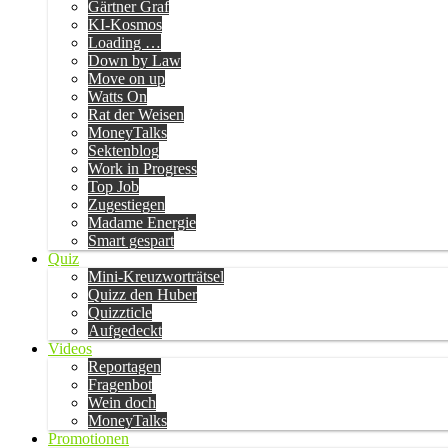
Gärtner Graf
KI-Kosmos
Loading …
Down by Law
Move on up
Watts On
Rat der Weisen
MoneyTalks
Sektenblog
Work in Progress
Top Job
Zugestiegen
Madame Energie
Smart gespart
Quiz
Mini-Kreuzworträtsel
Quizz den Huber
Quizzticle
Aufgedeckt
Videos
Reportagen
Fragenbot
Wein doch
MoneyTalks
Promotionen