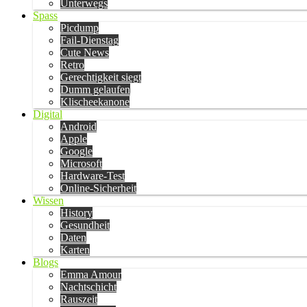
Unterwegs
Spass
Picdump
Fail-Dienstag
Cute News
Retro
Gerechtigkeit siegt
Dumm gelaufen
Klischeekanone
Digital
Android
Apple
Google
Microsoft
Hardware-Test
Online-Sicherheit
Wissen
History
Gesundheit
Daten
Karten
Blogs
Emma Amour
Nachtschicht
Rauszeit