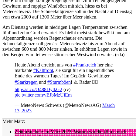
Die Front bringe kräftige Regengüsse mit zum Teil eingelagerten
Gewittern und ruppige Windböen mit sich, hiess es bei
Meteoschweiz. Die Schneefallgrenze soll in der Nacht auf Dienstag
von etwa 2000 auf 1300 Meter über Meer sinken.
Am Dienstag werden in niedrigen Lagen Temperaturen zwischen
fünf und zehn Grad erwartet. Es bleibt meist stark bewölkt und am
Alpennordhang werden Regenschauer erwartet. Die
Schneefallgrenze soll gemäss Meteoschweiz bis zum Abend auf
zwischen 600 und 800 Meter sinken. In erhöhten Lagen sowie in
den Bergen wird teilweise stürmischer Westwind erwartet. (sda)
Heute Abend erreicht uns von
#Frankreich
her eine
markante
#Kaltfront
, sie sorgt für ein ungemütliches
Ende des warmen Tages! Im Gepäck: Gewittriger
#Starkregen
und
#Sturmböen
! ⚠️ Radar 👉🏽
https://t.co/O488DytkG2
(rv)
pic.twitter.com/vEJbMzUiEm
— MeteoNews Schweiz (@MeteoNewsAG)
March
13, 2023
Mehr März:
Zeitumstellung im März 2023: Warum wir die Uhren noch