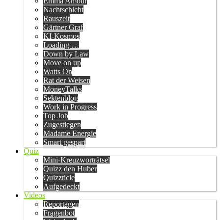
Emma Amour
Nachtschicht
Rauszeit
Gärtner Graf
KI-Kosmos
Loading …
Down by Law
Move on up
Watts On
Rat der Weisen
MoneyTalks
Sektenblog
Work in Progress
Top Job
Zugestiegen
Madame Energie
Smart gespart
Quiz
Mini-Kreuzworträtsel
Quizz den Huber
Quizzticle
Aufgedeckt
Videos
Reportagen
Fragenbot