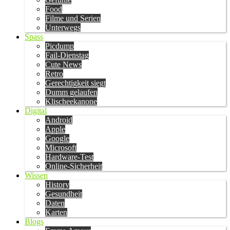
Food
Filme und Serien
Unterwegs
Spass
Picdump
Fail-Dienstag
Cute News
Retro
Gerechtigkeit siegt
Dumm gelaufen
Klischeekanone
Digital
Android
Apple
Google
Microsoft
Hardware-Test
Online-Sicherheit
Wissen
History
Gesundheit
Daten
Karten
Blogs