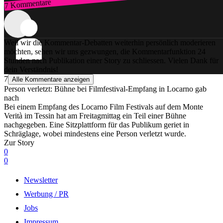
7 Kommentare
Zum Login
Weil wir die Kommentar-Debatten weiterhin persönlich moderieren
möchten, sehen wir uns gezwungen, die Kommentarfunktion 24
Stunden nach Publikation einer Story zu schliessen. Vielen Dank für
dein Verständnis!
7
Alle Kommentare anzeigen
Person verletzt: Bühne bei Filmfestival-Empfang in Locarno gab
nach
Bei einem Empfang des Locarno Film Festivals auf dem Monte
Verità im Tessin hat am Freitagmittag ein Teil einer Bühne
nachgegeben. Eine Sitzplattform für das Publikum geriet in
Schräglage, wobei mindestens eine Person verletzt wurde.
Zur Story
0
0
Newsletter
Werbung / PR
Jobs
Impressum