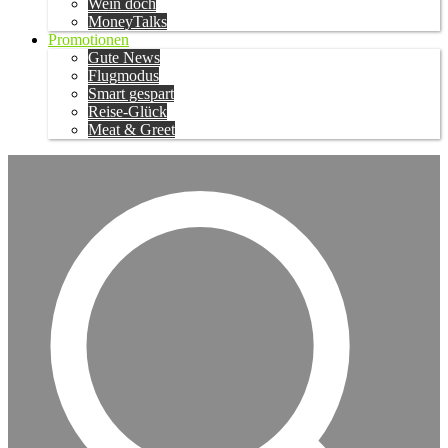
Wein doch
MoneyTalks
Promotionen
Gute News
Flugmodus
Smart gespart
Reise-Glück
Meat & Greet