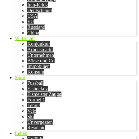
Iran-Krieg
Deutschland
USA
EU
Russland
China
Wirtschaft
Konjunktur
Arbeitsmarkt
Unternehmen
Börse und Co
Immobilien
Konsum
Sport
Fussball
Eishockey
Eismeister Zaugg
Formel 1
Tennis
Velo
Ski
Unvergessen
Resultate
Leben
Gefühle