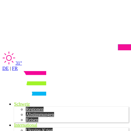
31°
DE
|
FR
Schweiz
Regionen
Abstimmungen
Reisen
International
Ukraine-Krieg