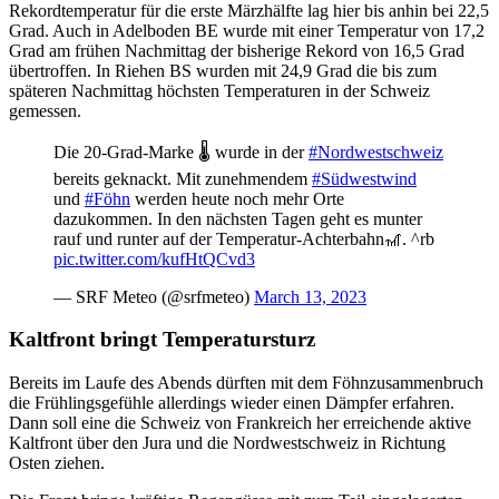
Rekordtemperatur für die erste Märzhälfte lag hier bis anhin bei 22,5
Grad. Auch in Adelboden BE wurde mit einer Temperatur von 17,2
Grad am frühen Nachmittag der bisherige Rekord von 16,5 Grad
übertroffen. In Riehen BS wurden mit 24,9 Grad die bis zum
späteren Nachmittag höchsten Temperaturen in der Schweiz
gemessen.
Die 20-Grad-Marke 🌡 wurde in der
#Nordwestschweiz
bereits geknackt. Mit zunehmendem
#Südwestwind
und
#Föhn
werden heute noch mehr Orte
dazukommen. In den nächsten Tagen geht es munter
rauf und runter auf der Temperatur-Achterbahn🎢. ^rb
pic.twitter.com/kufHtQCvd3
— SRF Meteo (@srfmeteo)
March 13, 2023
Kaltfront bringt Temperatursturz
Bereits im Laufe des Abends dürften mit dem Föhnzusammenbruch
die Frühlingsgefühle allerdings wieder einen Dämpfer erfahren.
Dann soll eine die Schweiz von Frankreich her erreichende aktive
Kaltfront über den Jura und die Nordwestschweiz in Richtung
Osten ziehen.