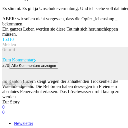
Es stimmt: Es gilt ja Unschuldsvermutung. Und ich stehe voll dahinter
ABER: wir sollen nicht vergessen, dass die Opfer „lebenslang „
bekommen.
Ein ganzes Leben werden sie diese Tat mit sich herumschleppen
müssen.
153
10
Melden
Zum Kommentar
270
Alle Kommentare anzeigen
Kanton Luzern zieht nach: In 20 Kantonen gilt aktuell ein absolutes
Feuerverbot
Im Kanton Luzern steigt wegen der anhaltenden Trockenheit die
Beitrag melden
Waldbrandgefahr. Die Behörden haben deswegen im Freien ein
absolutes Feuerverbot erlassen. Das Löschwasser droht knapp zu
werden.
Zur Story
0
0
Newsletter