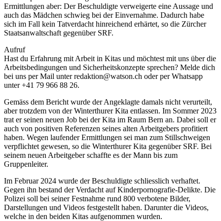
Ermittlungen aber: Der Beschuldigte verweigerte eine Aussage und
auch das Mädchen schwieg bei der Einvernahme. Dadurch habe
sich im Fall kein Tatverdacht hinreichend erhärtet, so die Zürcher
Staatsanwaltschaft gegenüber SRF.
Aufruf
Hast du Erfahrung mit Arbeit in Kitas und möchtest mit uns über die
Arbeitsbedingungen und Sicherheitskonzepte sprechen? Melde dich
bei uns per Mail unter redaktion@watson.ch oder per Whatsapp
unter +41 79 966 88 26.
Gemäss dem Bericht wurde der Angeklagte damals nicht verurteilt,
aber trotzdem von der Winterthurer Kita entlassen. Im Sommer 2023
trat er seinen neuen Job bei der Kita im Raum Bern an. Dabei soll er
auch von positiven Referenzen seines alten Arbeitgebers profitiert
haben. Wegen laufender Ermittlungen sei man zum Stillschweigen
verpflichtet gewesen, so die Winterthurer Kita gegenüber SRF. Bei
seinem neuen Arbeitgeber schaffte es der Mann bis zum
Gruppenleiter.
Im Februar 2024 wurde der Beschuldigte schliesslich verhaftet.
Gegen ihn bestand der Verdacht auf Kinderpornografie-Delikte. Die
Polizei soll bei seiner Festnahme rund 800 verbotene Bilder,
Darstellungen und Videos festgestellt haben. Darunter die Videos,
welche in den beiden Kitas aufgenommen wurden.