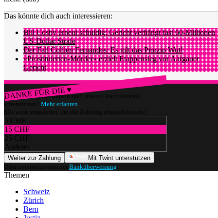
Das könnte dich auch interessieren:
Bill Cosby erneut schuldig: Gericht verhängt fast 60-Millionen
US-Dollar Strafe
Der Fall Collien Fernandes: Es gilt das Prinzip Wut!
«Prostituierten-Mörder» erzielt Etappensieg vor Aargauer
Gericht
DANKE FÜR DIE ♥
Würdest du gerne watson und unseren Journalismus
unterstützen?
Mehr erfahren
(Du wirst umgeleitet, um die Zahlung abzuschliessen.)
5 CHF
15 CHF
25 CHF
Anderer
Weiter zur Zahlung
Mit Twint unterstützen
Oder unterstütze uns per
Banküberweisung
.
Themen
Schweiz
Zürich
Bern
Justiz