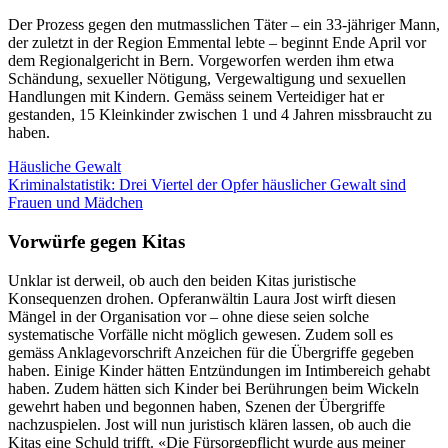
Der Prozess gegen den mutmasslichen Täter – ein 33-jähriger Mann,
der zuletzt in der Region Emmental lebte – beginnt Ende April vor
dem Regionalgericht in Bern. Vorgeworfen werden ihm etwa
Schändung, sexueller Nötigung, Vergewaltigung und sexuellen
Handlungen mit Kindern. Gemäss seinem Verteidiger hat er
gestanden, 15 Kleinkinder zwischen 1 und 4 Jahren missbraucht zu
haben.
Häusliche Gewalt
Kriminalstatistik: Drei Viertel der Opfer häuslicher Gewalt sind
Frauen und Mädchen
Vorwürfe gegen Kitas
Unklar ist derweil, ob auch den beiden Kitas juristische
Konsequenzen drohen. Opferanwältin Laura Jost wirft diesen
Mängel in der Organisation vor – ohne diese seien solche
systematische Vorfälle nicht möglich gewesen. Zudem soll es
gemäss Anklagevorschrift Anzeichen für die Übergriffe gegeben
haben. Einige Kinder hätten Entzündungen im Intimbereich gehabt
haben. Zudem hätten sich Kinder bei Berührungen beim Wickeln
gewehrt haben und begonnen haben, Szenen der Übergriffe
nachzuspielen. Jost will nun juristisch klären lassen, ob auch die
Kitas eine Schuld trifft. «Die Fürsorgepflicht wurde aus meiner