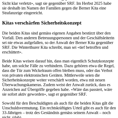
Sicht klar verletzt», sagt sie gegenüber SRF. Im Herbst 2025 habe
sie deshalb im Namen der Familien gegen die Berner Kita eine
Strafanzeige eingereicht.
Kitas verschärfen Sicherheitskonzept
Die beiden Kitas sind gemäss eigenen Angaben bestürzt über den
Vorfall. Den anderen Betreuungspersonen und der Geschäftsleiterin
sei nie etwas aufgefallen, so der Anwalt der Berner Kita gegenüber
SRF. Die Winterthurer Kita schreibt, man sei «tief betroffen und
erschüttert».
Beide Kitas weisen darauf hin, dass man eigentlich Schutzkonzepte
habe, um solche Fälle zu verhindern. Dazu gehören etwa die Regel,
dass die Tür zum Wickelraum offen bleiben muss, oder das Verbot
von privaten elektronischen Geräten. Mittlerweile seien die
Sicherheitskonzepte weiter verschärft worden, etwa mit neuen
Überwachungskameras. Zudem weist der Anwalt zurück, dass es
Anzeichen auf Übergriffe gegeben habe. «Wäre das passiert, wäre
sie sofort aktiv geworden», sagt er gegenüber SRF.
Sowohl für den Beschuldigten als auch für die beiden Kitas gilt die
Unschuldsvermutung. Ein rechtskräftigtes Urteil gibt es auch für den
33-Jährigen – trotz des Geständnis gemäss seinem Anwalt – noch
nicht. (dab)