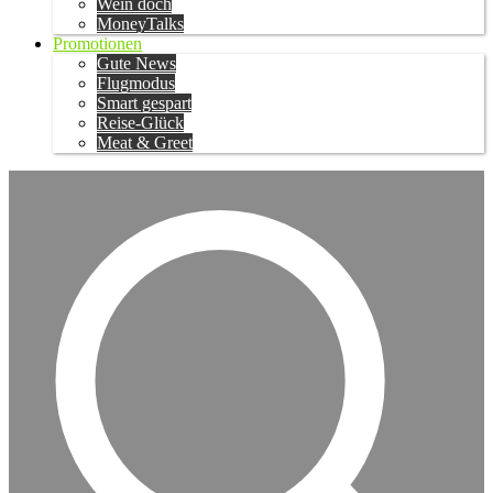
Wein doch
MoneyTalks
Promotionen
Gute News
Flugmodus
Smart gespart
Reise-Glück
Meat & Greet