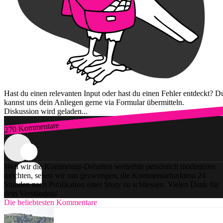
Hast du einen relevanten Input oder hast du einen Fehler entdeckt? D
kannst uns dein Anliegen gerne via Formular übermitteln.
Diskussion wird geladen...
270 Kommentare
Zum Login
Weil wir die Kommentar-Debatten weiterhin persönlich moderieren
möchten, sehen wir uns gezwungen, die Kommentarfunktion 24
Stunden nach Publikation einer Story zu schliessen. Vielen Dank für
dein Verständnis!
Die beliebtesten Kommentare