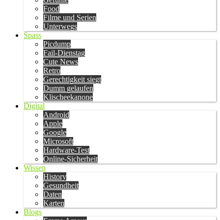
Food
Filme und Serien
Unterwegs
Spass
Picdump
Fail-Dienstag
Cute News
Retro
Gerechtigkeit siegt
Dumm gelaufen
Klischeekanone
Digital
Android
Apple
Google
Microsoft
Hardware-Test
Online-Sicherheit
Wissen
History
Gesundheit
Daten
Karten
Blogs