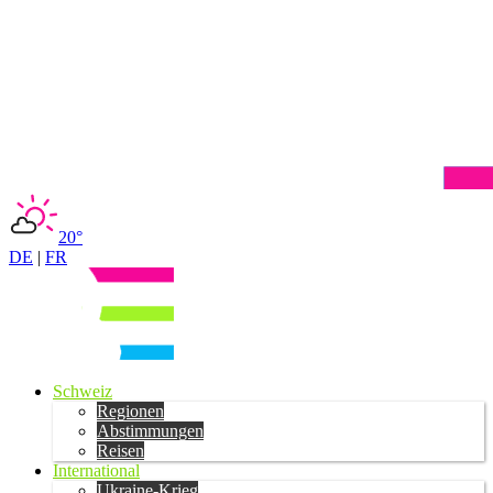
20°
DE
|
FR
Schweiz
Regionen
Abstimmungen
Reisen
International
Ukraine-Krieg