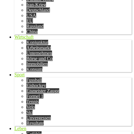
Iran-Krieg
Deutschland
USA
EU
Russland
China
Wirtschaft
Konjunktur
Arbeitsmarkt
Unternehmen
Börse und Co
Immobilien
Konsum
Sport
Fussball
Eishockey
Eismeister Zaugg
Formel 1
Tennis
Velo
Ski
Unvergessen
Resultate
Leben
Gefühle