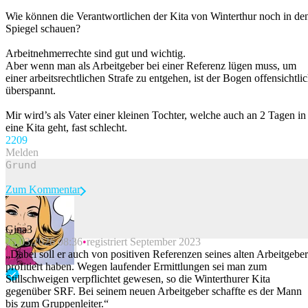
Wie können die Verantwortlichen der Kita von Winterthur noch in de
Spiegel schauen?
Arbeitnehmerrechte sind gut und wichtig.
Aber wenn man als Arbeitgeber bei einer Referenz lügen muss, um
einer arbeitsrechtlichen Strafe zu entgehen, ist der Bogen offensichtli
überspannt.
Mir wird’s als Vater einer kleinen Tochter, welche auch an 2 Tagen in
eine Kita geht, fast schlecht.
220
9
Melden
Zum Kommentar
Gina3
25.03.2026 08:36
registriert September 2023
Beitrag melden
„Dabei soll er auch von positiven Referenzen seines alten Arbeitgeber
profitiert haben. Wegen laufender Ermittlungen sei man zum
Stillschweigen verpflichtet gewesen, so die Winterthurer Kita
gegenüber SRF. Bei seinem neuen Arbeitgeber schaffte es der Mann
bis zum Gruppenleiter.“