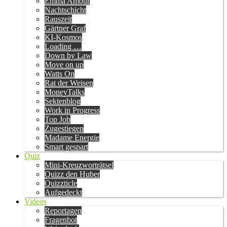
Emma Amour
Nachtschicht
Rauszeit
Gärtner Graf
KI-Kosmos
Loading …
Down by Law
Move on up
Watts On
Rat der Weisen
MoneyTalks
Sektenblog
Work in Progress
Top Job
Zugestiegen
Madame Energie
Smart gespart
Quiz
Mini-Kreuzworträtsel
Quizz den Huber
Quizzticle
Aufgedeckt
Videos
Reportagen
Fragenbot