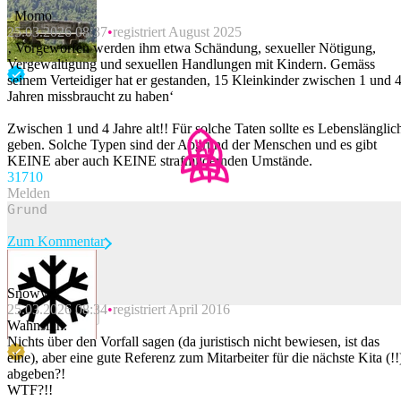
_Momo_
25.03.2026 08:37
registriert August 2025
‚ Vorgeworfen werden ihm etwa Schändung, sexueller Nötigung,
Vergewaltigung und sexuellen Handlungen mit Kindern. Gemäss
seinem Verteidiger hat er gestanden, 15 Kleinkinder zwischen 1 und 
Jahren missbraucht zu haben‘
Zwischen 1 und 4 Jahre alt!! Für solche Taten sollte es Lebenslänglic
geben. Solche Typen sind der Abgrund der Menschen und es gibt
KEINE aber auch KEINE strafmildernden Umstände.
317
10
Melden
Zum Kommentar
Snowy
25.03.2026 08:34
registriert April 2016
Beitrag melden
Wahnsinn.
Nichts über den Vorfall sagen (da juristisch nicht bewiesen, ist das
eine), aber eine gute Referenz zum Mitarbeiter für die nächste Kita (!!
abgeben?!
WTF?!!