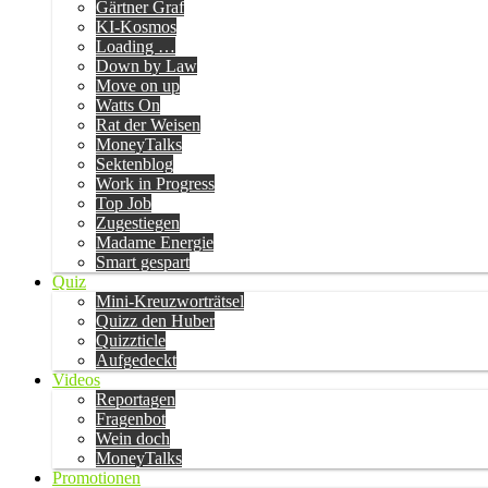
Gärtner Graf
KI-Kosmos
Loading …
Down by Law
Move on up
Watts On
Rat der Weisen
MoneyTalks
Sektenblog
Work in Progress
Top Job
Zugestiegen
Madame Energie
Smart gespart
Quiz
Mini-Kreuzworträtsel
Quizz den Huber
Quizzticle
Aufgedeckt
Videos
Reportagen
Fragenbot
Wein doch
MoneyTalks
Promotionen