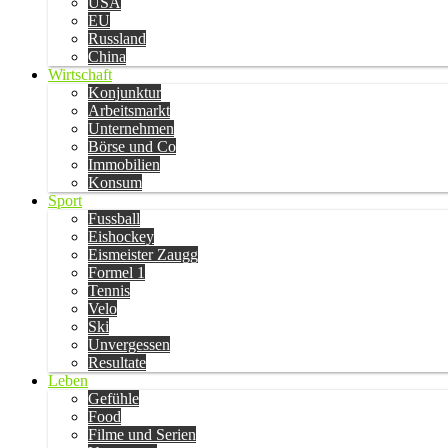
USA
EU
Russland
China
Wirtschaft
Konjunktur
Arbeitsmarkt
Unternehmen
Börse und Co
Immobilien
Konsum
Sport
Fussball
Eishockey
Eismeister Zaugg
Formel 1
Tennis
Velo
Ski
Unvergessen
Resultate
Leben
Gefühle
Food
Filme und Serien