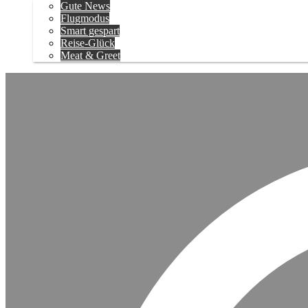
Gute News
Flugmodus
Smart gespart
Reise-Glück
Meat & Greet