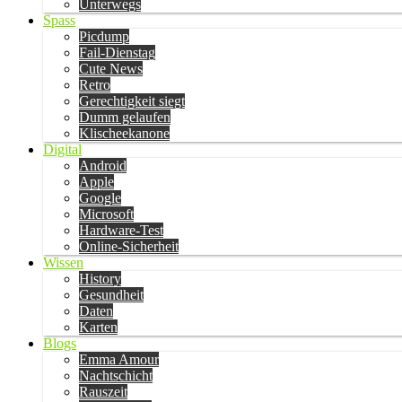
Unterwegs
Spass
Picdump
Fail-Dienstag
Cute News
Retro
Gerechtigkeit siegt
Dumm gelaufen
Klischeekanone
Digital
Android
Apple
Google
Microsoft
Hardware-Test
Online-Sicherheit
Wissen
History
Gesundheit
Daten
Karten
Blogs
Emma Amour
Nachtschicht
Rauszeit