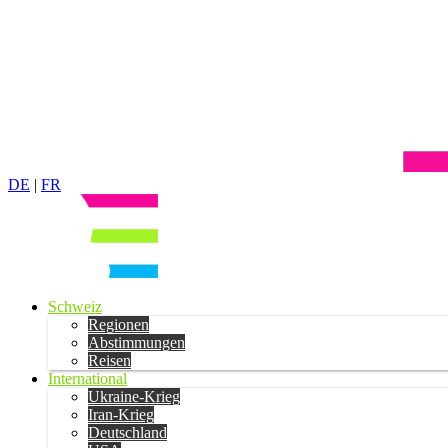
DE
|
FR
Schweiz
Regionen
Abstimmungen
Reisen
International
Ukraine-Krieg
Iran-Krieg
Deutschland