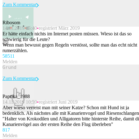
Zum Kommentar
Ribosom
14.11.2019 05:40
registriert März 2019
Beitrag melden
Er hätte einfach nichts im Internet posten müssen. Wieso ist das so
schwierig für die Leute?
Wenn man bewusst gegen Regeln verstösst, sollte man das echt nicht
rumerzählen.
585
11
Melden
Zum Kommentar
Paprika_1988
14.11.2019 10:59
registriert Juni 2019
Beitrag melden
Aber wieso verreist man mit seiner Katze? Schon mit Hund ist ja
bedenklich. Als nächstes alle mit Kanarienvogel und Riesenschlange
"Halter von Krokodilen und Alligatoren bitte hinterste Reihe, damit d
Kanarienvögel aus der ersten Reihe den Flug überleben"
81
7
Melden