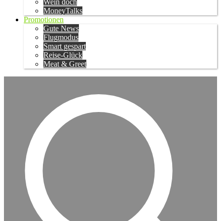
Wein doch
MoneyTalks
Promotionen
Gute News
Flugmodus
Smart gespart
Reise-Glück
Meat & Greet