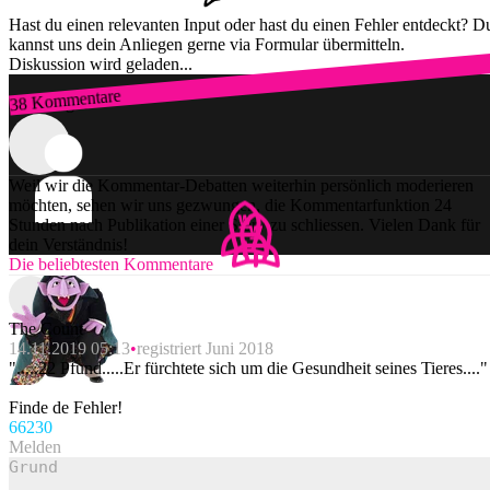
Hast du einen relevanten Input oder hast du einen Fehler entdeckt? D
kannst uns dein Anliegen gerne via Formular übermitteln.
Diskussion wird geladen...
38 Kommentare
Zum Login
Weil wir die Kommentar-Debatten weiterhin persönlich moderieren
möchten, sehen wir uns gezwungen, die Kommentarfunktion 24
Stunden nach Publikation einer Story zu schliessen. Vielen Dank für
dein Verständnis!
Die beliebtesten Kommentare
The Count
14.11.2019 05:13
registriert Juni 2018
".....22 Pfund.....Er fürchtete sich um die Gesundheit seines Tieres...."
Finde de Fehler!
662
30
Melden