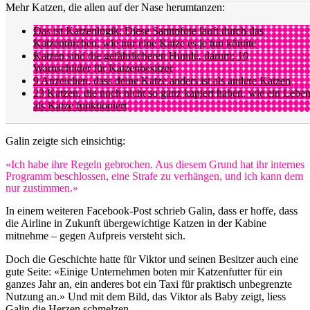
Mehr Katzen, die allen auf der Nase herumtanzen:
Das ist Katzenlogik: Diese Samtpfote läuft durch das
Katzentörchen, wie nur eine Katze es je tun könnte
Katzen sind die gefährlicheren Hunde, darum: 10
Warnschilder für Katzenbesitzer
9 Anzeichen, dass deine Katze anders ist als andere Katzen
23 Katzen, die noch nicht so ganz kapiert haben, wie ein Lebe
als Katze funktioniert
Galin zeigte sich einsichtig:
«Ich habe ihre Regeln gebrochen. Aus diesem Grund hat ihr internes
Programm beschlossen, eine Strafe zu verhängen, und ich kann dem
nur zustimmen.»
In einem weiteren Facebook-Post schrieb Galin, dass er hoffe, dass
die Airline in Zukunft übergewichtige Katzen in der Kabine
mitnehme – gegen Aufpreis versteht sich.
Doch die Geschichte hatte für Viktor und seinen Besitzer auch eine
gute Seite: «Einige Unternehmen boten mir Katzenfutter für ein
ganzes Jahr an, ein anderes bot ein Taxi für praktisch unbegrenzte
Nutzung an.» Und mit dem Bild, das Viktor als Baby zeigt, liess
Galin die Herzen schmelzen.