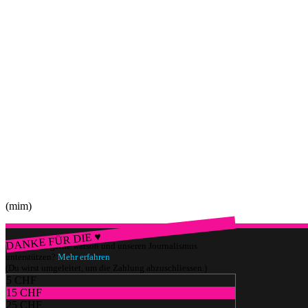
(mim)
DANKE FÜR DIE ♥
Würdest du gerne watson und unseren Journalismus
unterstützen?
Mehr erfahren
(Du wirst umgeleitet, um die Zahlung abzuschliessen.)
5 CHF
15 CHF
25 CHF