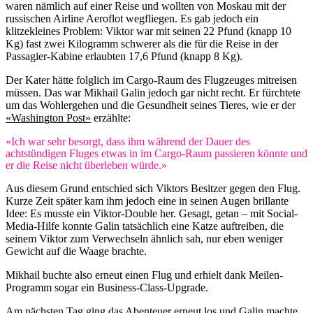
waren nämlich auf einer Reise und wollten von Moskau mit der
russischen Airline Aeroflot wegfliegen. Es gab jedoch ein
klitzekleines Problem: Viktor war mit seinen 22 Pfund (knapp 10
Kg) fast zwei Kilogramm schwerer als die für die Reise in der
Passagier-Kabine erlaubten 17,6 Pfund (knapp 8 Kg).
Der Kater hätte folglich im Cargo-Raum des Flugzeuges mitreisen
müssen. Das war Mikhail Galin jedoch gar nicht recht. Er fürchtete
um das Wohlergehen und die Gesundheit seines Tieres, wie er der
«Washington Post»
erzählte:
«Ich war sehr besorgt, dass ihm während der Dauer des
achtstündigen Fluges etwas in im Cargo-Raum passieren könnte und
er die Reise nicht überleben würde.»
Aus diesem Grund entschied sich Viktors Besitzer gegen den Flug.
Kurze Zeit später kam ihm jedoch eine in seinen Augen brillante
Idee: Es musste ein Viktor-Double her. Gesagt, getan – mit Social-
Media-Hilfe konnte Galin tatsächlich eine Katze auftreiben, die
seinem Viktor zum Verwechseln ähnlich sah, nur eben weniger
Gewicht auf die Waage brachte.
Mikhail buchte also erneut einen Flug und erhielt dank Meilen-
Programm sogar ein Business-Class-Upgrade.
Am nächsten Tag ging das Abenteuer erneut los und Galin machte