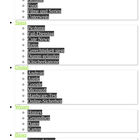
Food
Filme und Serien
Unterwegs
Spass
Picdump
Fail-Dienstag
Cute News
Retro
Gerechtigkeit siegt
Dumm gelaufen
Klischeekanone
Digital
Android
Apple
Google
Microsoft
Hardware-Test
Online-Sicherheit
Wissen
History
Gesundheit
Daten
Karten
Blogs