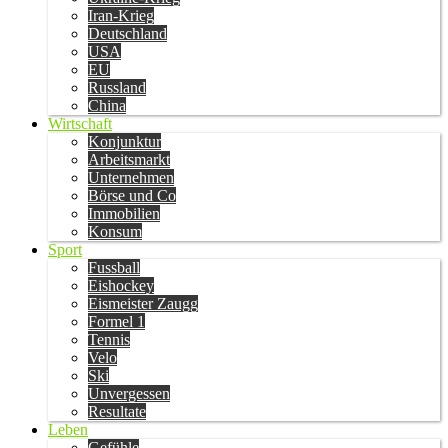
Iran-Krieg
Deutschland
USA
EU
Russland
China
Wirtschaft
Konjunktur
Arbeitsmarkt
Unternehmen
Börse und Co
Immobilien
Konsum
Sport
Fussball
Eishockey
Eismeister Zaugg
Formel 1
Tennis
Velo
Ski
Unvergessen
Resultate
Leben
Gefühle