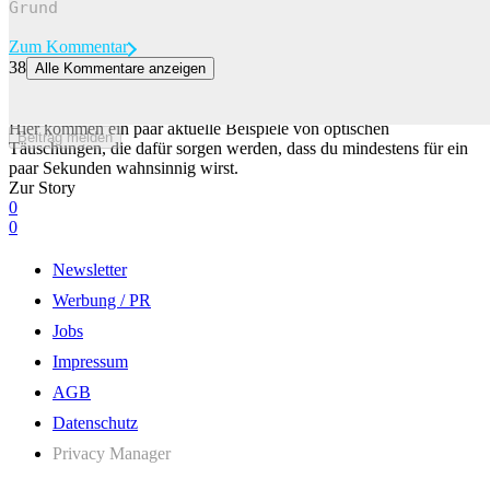
Zum Kommentar
38
Alle Kommentare anzeigen
Und nun: 5 optische Täuschungen, die dir den Tag vermiesen 🤯
… weil sie dir so schnell nicht aus dem Kopf gehen werden.
Hier kommen ein paar aktuelle Beispiele von optischen
Beitrag melden
Täuschungen, die dafür sorgen werden, dass du mindestens für ein
paar Sekunden wahnsinnig wirst.
Zur Story
0
0
Newsletter
Werbung / PR
Jobs
Impressum
AGB
Datenschutz
Privacy Manager