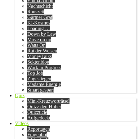
Emma Amour
Nachtschicht
Rauszeit
Gärtner Graf
KI-Kosmos
Loading …
Down by Law
Move on up
Watts On
Rat der Weisen
MoneyTalks
Sektenblog
Work in Progress
Top Job
Zugestiegen
Madame Energie
Smart gespart
Quiz
Mini-Kreuzworträtsel
Quizz den Huber
Quizzticle
Aufgedeckt
Videos
Reportagen
Fragenbot