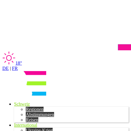
18°
DE
|
FR
Schweiz
Regionen
Abstimmungen
Reisen
International
Ukraine-Krieg