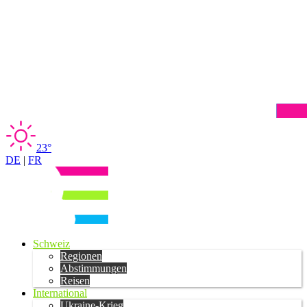
23°
DE
|
FR
Schweiz
Regionen
Abstimmungen
Reisen
International
Ukraine-Krieg