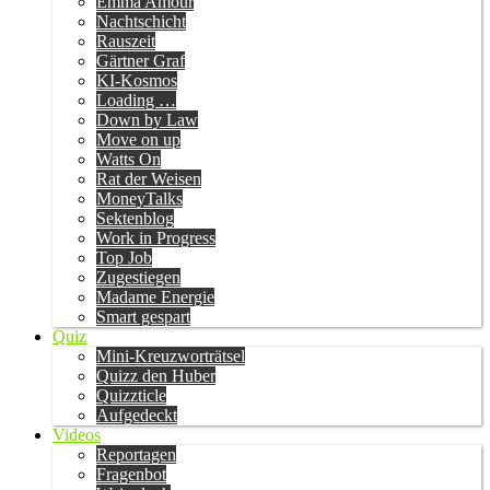
Emma Amour
Nachtschicht
Rauszeit
Gärtner Graf
KI-Kosmos
Loading …
Down by Law
Move on up
Watts On
Rat der Weisen
MoneyTalks
Sektenblog
Work in Progress
Top Job
Zugestiegen
Madame Energie
Smart gespart
Quiz
Mini-Kreuzworträtsel
Quizz den Huber
Quizzticle
Aufgedeckt
Videos
Reportagen
Fragenbot