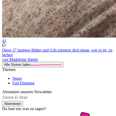
41
Diese 27 lustigen Bilder und Gifs erinnern dich daran, wie es ist, zu
lachen
von Madeleine Sigrist
Alle Stories laden
Themen
Spass
Fail-Dienstag
Abonniere unseren Newsletter
Abonnieren
Du hast uns was zu sagen?