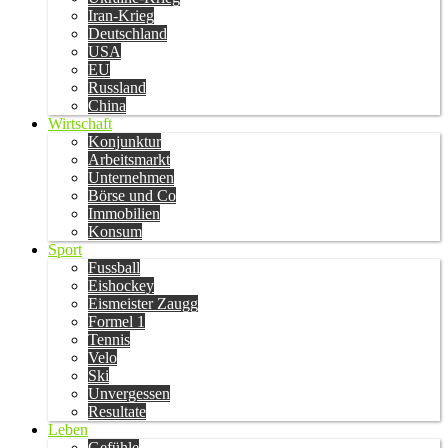
Iran-Krieg
Deutschland
USA
EU
Russland
China
Wirtschaft
Konjunktur
Arbeitsmarkt
Unternehmen
Börse und Co
Immobilien
Konsum
Sport
Fussball
Eishockey
Eismeister Zaugg
Formel 1
Tennis
Velo
Ski
Unvergessen
Resultate
Leben
Gefühle