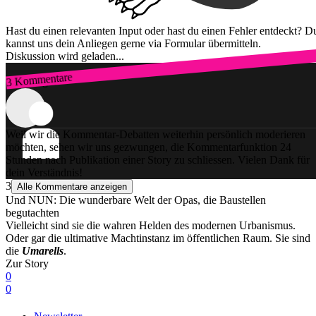
Hast du einen relevanten Input oder hast du einen Fehler entdeckt? D
kannst uns dein Anliegen gerne via Formular übermitteln.
Diskussion wird geladen...
3 Kommentare
Zum Login
Weil wir die Kommentar-Debatten weiterhin persönlich moderieren
möchten, sehen wir uns gezwungen, die Kommentarfunktion 24
Stunden nach Publikation einer Story zu schliessen. Vielen Dank für
dein Verständnis!
3
Alle Kommentare anzeigen
Und NUN: Die wunderbare Welt der Opas, die Baustellen
begutachten
Vielleicht sind sie die wahren Helden des modernen Urbanismus.
Oder gar die ultimative Machtinstanz im öffentlichen Raum. Sie sind
die
Umarells
.
Zur Story
0
0