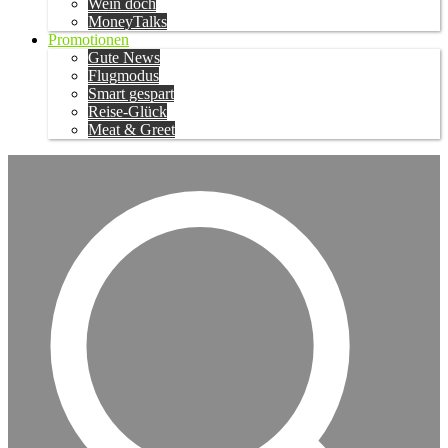
Wein doch
MoneyTalks
Promotionen
Gute News
Flugmodus
Smart gespart
Reise-Glück
Meat & Greet