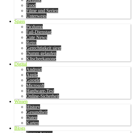
Food
Filme und Serien
Unterwegs
Spass
Picdump
Fail-Dienstag
Cute News
Retro
Gerechtigkeit siegt
Dumm gelaufen
Klischeekanone
Digital
Android
Apple
Google
Microsoft
Hardware-Test
Online-Sicherheit
Wissen
History
Gesundheit
Daten
Karten
Blogs