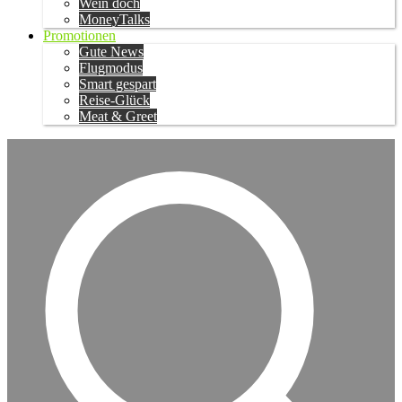
Wein doch
MoneyTalks
Promotionen
Gute News
Flugmodus
Smart gespart
Reise-Glück
Meat & Greet