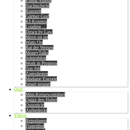
Emma Amour
Nachtschicht
Rauszeit
Gärtner Graf
KI-Kosmos
Loading …
Down by Law
Move on up
Watts On
Rat der Weisen
MoneyTalks
Sektenblog
Work in Progress
Top Job
Zugestiegen
Madame Energie
Smart gespart
Quiz
Mini-Kreuzworträtsel
Quizz den Huber
Quizzticle
Aufgedeckt
Videos
Reportagen
Fragenbot