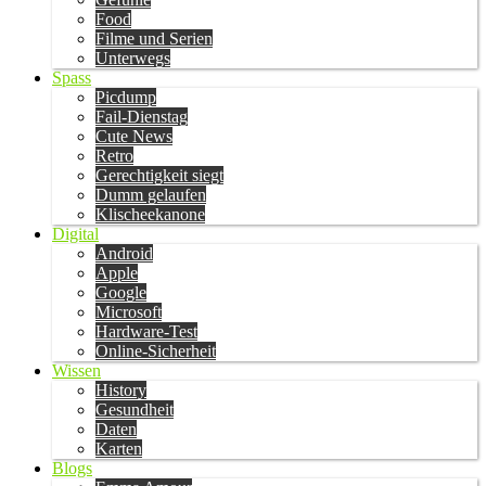
Food
Filme und Serien
Unterwegs
Spass
Picdump
Fail-Dienstag
Cute News
Retro
Gerechtigkeit siegt
Dumm gelaufen
Klischeekanone
Digital
Android
Apple
Google
Microsoft
Hardware-Test
Online-Sicherheit
Wissen
History
Gesundheit
Daten
Karten
Blogs