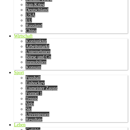
Iran-Krieg
Deutschland
USA
EU
Russland
China
Wirtschaft
Konjunktur
Arbeitsmarkt
Unternehmen
Börse und Co
Immobilien
Konsum
Sport
Fussball
Eishockey
Eismeister Zaugg
Formel 1
Tennis
Velo
Ski
Unvergessen
Resultate
Leben
Gefühle