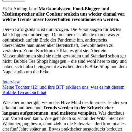
Es ist Anfang Jahr:
Marktanalysten, Food-Blogger und
Mediensprecher aller Couleur orakeln uns wieder einmal vor,
welche Trends unser Essverhalten revolutionieren werden.
Deren Erfolgsbilanz ist durchzogen. Die Voraussagen für letztes
Jahr klappten nur bedingt. Denn einerseits blickte man etwas zu
optimistisch auf ein Ende der Pandemie hin, andererseits
überschätzte man unser aller Bereitschaft, Gewohnheiten zu
verändern. Zoom-Kochkurse? Klar, es gibt sie. Aber ein
Massenphänomen sind sie nicht geworden und Standard schon gar
nicht. Bubble Tea Shops hingegen – die sind wohl here to stay und
haben sich hübsch eingereiht zwischen dem E-Bike-Shop und dem
Nagelstudio um die Ecke.
Interview
Meine Tochter (12) und ihre BFF erklären uns, was es mit diesem
Bubble Tea auf sich hat
Was aber immer gilt, wenn das Hive Mind des Internets Tendenzen
erkennt und benennt:
Trends werden in der Schweiz eher
langsam aufgenommen, und meistens verspätet.
Was durchaus
von Vorteil sein kann. Wie geht doch so schön der Witz? Steht der
Weltuntergang bevor, dann zieh in die Schweiz – dort kommt alles
erst fünf Jahre später an. Etwas praktischer ausgedrückt bedeutet