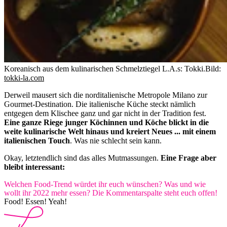
Koreanisch aus dem kulinarischen Schmelztiegel L.A.s: Tokki.
Bild:
tokki-la.com
Derweil mausert sich die norditalienische Metropole Milano zur
Gourmet-Destination. Die italienische Küche steckt nämlich
entgegen dem Klischee ganz und gar nicht in der Tradition fest.
Eine ganze Riege junger Köchinnen und Köche blickt in die
weite kulinarische Welt hinaus und kreiert Neues ... mit einem
italienischen Touch
. Was nie schlecht sein kann.
Okay, letztendlich sind das alles Mutmassungen.
Eine Frage aber
bleibt interessant:
Welchen Food-Trend würdet ihr euch wünschen? Was und wie
wollt ihr 2022 mehr essen? Die Kommentarspalte steht euch offen!
Food! Essen! Yeah!