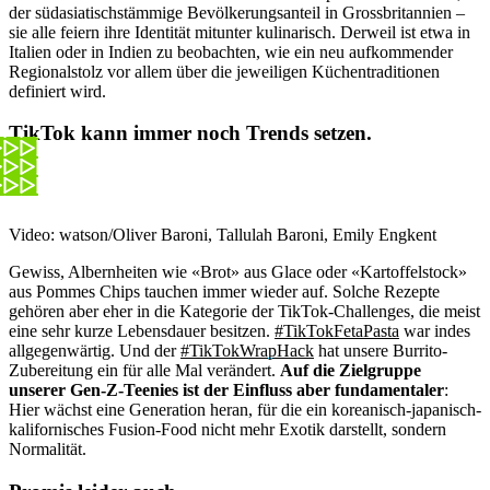
der südasiatischstämmige Bevölkerungsanteil in Grossbritannien –
sie alle feiern ihre Identität mitunter kulinarisch. Derweil ist etwa in
Italien oder in Indien zu beobachten, wie ein neu aufkommender
Regionalstolz vor allem über die jeweiligen Küchentraditionen
definiert wird.
TikTok kann immer noch Trends setzen.
Video: watson/Oliver Baroni, Tallulah Baroni, Emily Engkent
Gewiss, Albernheiten wie «Brot» aus Glace oder «Kartoffelstock»
aus Pommes Chips tauchen immer wieder auf. Solche Rezepte
gehören aber eher in die Kategorie der TikTok-Challenges, die meist
eine sehr kurze Lebensdauer besitzen.
#TikTokFetaPasta
war indes
allgegenwärtig. Und der
#TikTokWrapHack
hat unsere Burrito-
Zubereitung ein für alle Mal verändert.
Auf die Zielgruppe
unserer Gen-Z-Teenies ist der Einfluss aber fundamentaler
:
Hier wächst eine Generation heran, für die ein koreanisch-japanisch-
kalifornisches Fusion-Food nicht mehr Exotik darstellt, sondern
Normalität.