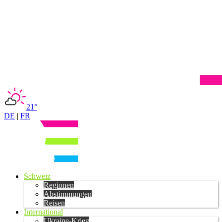
21°
DE
|
FR
Schweiz
Regionen
Abstimmungen
Reisen
International
Ukraine-Krieg