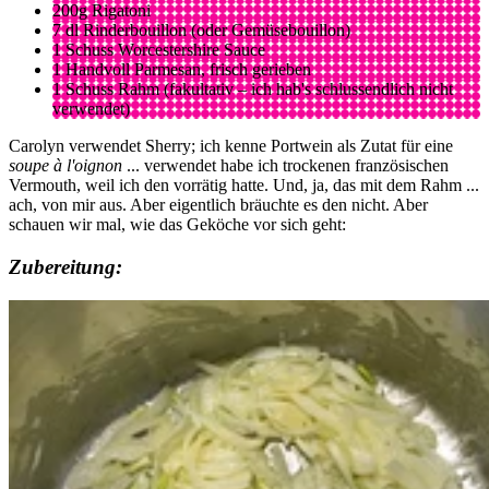
200g Rigatoni
7 dl Rinderbouillon (oder Gemüsebouillon)
1 Schuss Worcestershire Sauce
1 Handvoll Parmesan, frisch gerieben
1 Schuss Rahm (fakultativ – ich hab's schlussendlich nicht
verwendet)
Carolyn verwendet Sherry; ich kenne Portwein als Zutat für eine
soupe à l'oignon
... verwendet habe ich trockenen französischen
Vermouth, weil ich den vorrätig hatte. Und, ja, das mit dem Rahm ...
ach, von mir aus. Aber eigentlich bräuchte es den nicht. Aber
schauen wir mal, wie das Geköche vor sich geht:
Zubereitung: