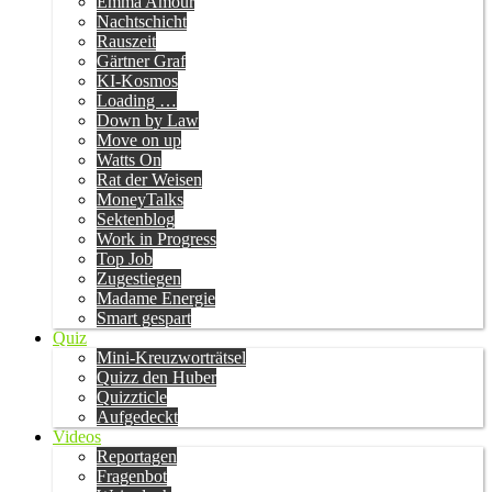
Emma Amour
Nachtschicht
Rauszeit
Gärtner Graf
KI-Kosmos
Loading …
Down by Law
Move on up
Watts On
Rat der Weisen
MoneyTalks
Sektenblog
Work in Progress
Top Job
Zugestiegen
Madame Energie
Smart gespart
Quiz
Mini-Kreuzworträtsel
Quizz den Huber
Quizzticle
Aufgedeckt
Videos
Reportagen
Fragenbot