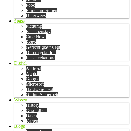
Food
Filme und Serien
Unterwegs
Spass
Picdump
Fail-Dienstag
Cute News
Retro
Gerechtigkeit siegt
Dumm gelaufen
Klischeekanone
Digital
Android
Apple
Google
Microsoft
Hardware-Test
Online-Sicherheit
Wissen
History
Gesundheit
Daten
Karten
Blogs