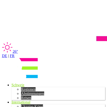
26°
DE
|
FR
Schweiz
Regionen
Abstimmungen
Reisen
International
Ukraine-Krieg