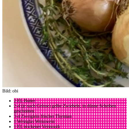
Bild: obi
2 EL Butter
2-4 (je nach Grösse) gelbe Zwiebeln, in dünne Scheiben
geschnitten
3-4 Zweiglein frischer Thymian
1 Weinglas Weisswein
1 EL trockener Vermouth