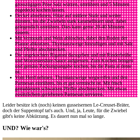
grosszügigen Prise Salz würzen, umrühren und 5 Minuten
zugedeckt kochen lassen.
Deckel abnehmen, Hitze auf mittlere Stufe und weiter
dünsten, bis die Zwiebeln stark karamellisiert sind, dabei
gelegentlich umrühren. Dies kann gerne 20-40 Minuten
dauern.
Mit Vermouth und Wein ablöschen, dabei den Boden der
Pfanne abkratzen. Thymianzweige hinzufügen und mit Salz
und Pfeffer abschmecken.
Die ungekochten Rigatoni dazugeben und mit Rinderbrühe
und Worcestershire-Sauce aufgiessen. Zum Kochen bringen
und gemäss Packungsangabe kochen, bis die Pasta al dente
ist.
Vom Herd nehmen, Thymianzweige wegwerfen und den
Parmesan einrühren, bis er gut vermischt ist. Mit frisch
gemahlenem schwarzen Pfeffer abschmecken. Mit etwas
zusätzlichem geriebenen Parmesan servieren.
Leider besitze ich (noch) keinen gusseisernen Le-Creuset-Bräter,
doch der Suppentopf tat's auch. Und, ja, Leute, für die Zwiebel
gibt's keine Abkürzung. Es dauert nun mal so lange.
UND? Wie war's?