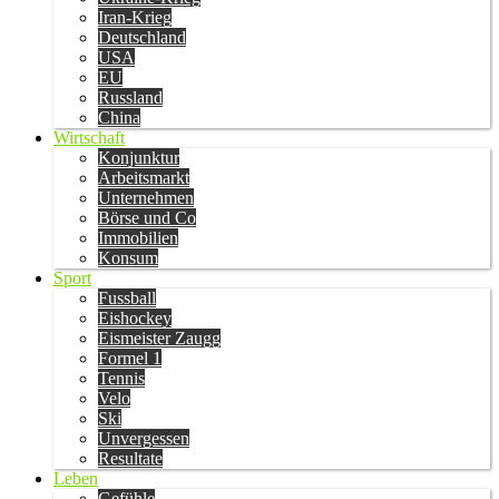
Iran-Krieg
Deutschland
USA
EU
Russland
China
Wirtschaft
Konjunktur
Arbeitsmarkt
Unternehmen
Börse und Co
Immobilien
Konsum
Sport
Fussball
Eishockey
Eismeister Zaugg
Formel 1
Tennis
Velo
Ski
Unvergessen
Resultate
Leben
Gefühle