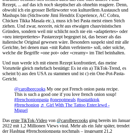
Rezept, ... auf das ich
noch
skeptischer als ohnehin reagiere. Denn,
obwohl ich ein grosser Befürworter von kulturellem Austausch und
Mashups bin (Stichworte Jimi Hendrix Experience, AC Cobra,
Chicken Tikka Masala etc.), muss ich bei Pasta meist einen Strich
ziehen. Und zwar,
neeeein
,
nicht
aus etwaigen chauvinistischen
Gründen, sondern weil mir schlicht noch nie ein «adaptiertes» oder
«neu interpretiertes» Pastarezept begegnet ist, das besser als das
italienische Original gewesen wäre. Besonders suspekt sind mir alle
Gerichte, bei denen man «mit Rahm verfeinern» soll, oder solche,
welche die Begriffe «one pot» oder «creamy» im Titel beinhalten.
Und nun werde ich mit einem Rezept konfrontiert, das meine
Vorurteile gleich mehrfach bestätigt: Es ist ein a) TikTok-Trend, es
scheint b) aus den USA zu stammen und ist c) ein One-Pot-Pasta-
Gericht.
@carolbeecooks
My one pot French onion pasta recipe.
This is such a good one if you love french onion soup!
#frenchonionpasta
#onepotmeals
#pastatiktok
#frenchonion
♬ Girl With The Tattoo Enter.lewd -
Miguel
Das
erste TikTok-Video
von
@carolbeecooks
ging bereits im Januar
2022 mit 1,2 Millionen Views viral. Mehr als ein Jahr später, trendet
der Hashtag
#frenchonionpasta
nochmals – insgesamt 21,2