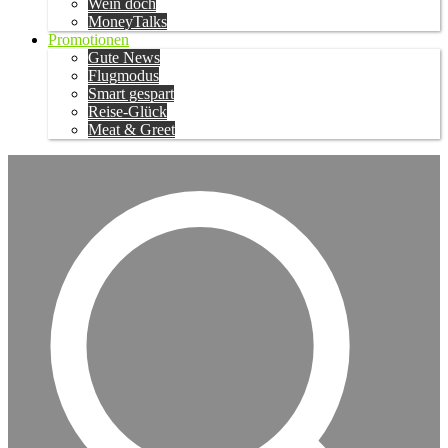
Wein doch
MoneyTalks
Promotionen
Gute News
Flugmodus
Smart gespart
Reise-Glück
Meat & Greet