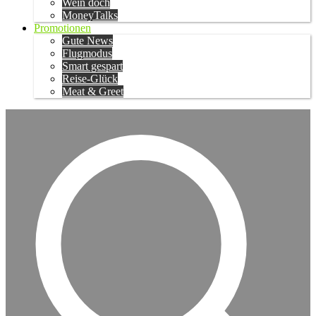
Wein doch
MoneyTalks
Promotionen
Gute News
Flugmodus
Smart gespart
Reise-Glück
Meat & Greet