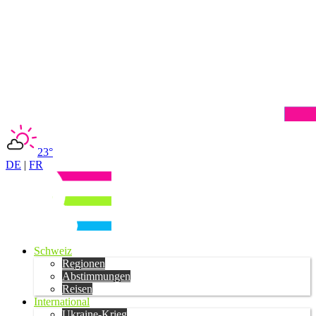
23°
DE
|
FR
Schweiz
Regionen
Abstimmungen
Reisen
International
Ukraine-Krieg