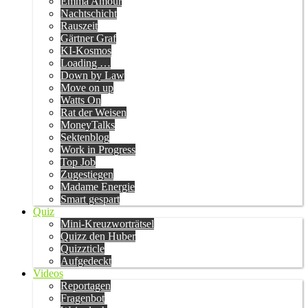
Emma Amour
Nachtschicht
Rauszeit
Gärtner Graf
KI-Kosmos
Loading …
Down by Law
Move on up
Watts On
Rat der Weisen
MoneyTalks
Sektenblog
Work in Progress
Top Job
Zugestiegen
Madame Energie
Smart gespart
Quiz
Mini-Kreuzworträtsel
Quizz den Huber
Quizzticle
Aufgedeckt
Videos
Reportagen
Fragenbot