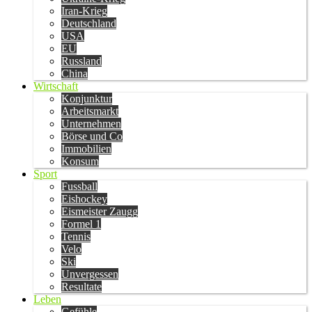
Iran-Krieg
Deutschland
USA
EU
Russland
China
Wirtschaft
Konjunktur
Arbeitsmarkt
Unternehmen
Börse und Co
Immobilien
Konsum
Sport
Fussball
Eishockey
Eismeister Zaugg
Formel 1
Tennis
Velo
Ski
Unvergessen
Resultate
Leben
Gefühle