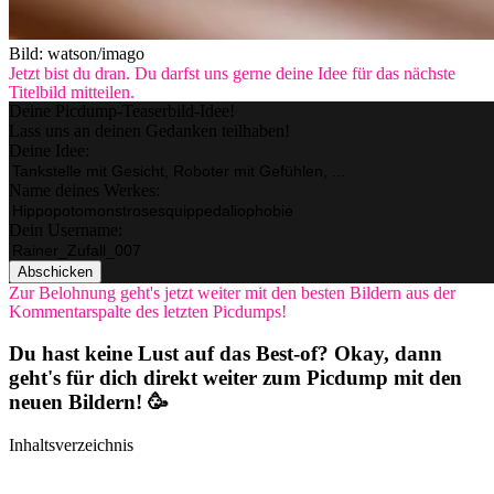
Bild: watson/imago
Jetzt bist du dran. Du darfst uns gerne deine Idee für das nächste
Titelbild mitteilen.
Deine Picdump-Teaserbild-Idee!
Lass uns an deinen Gedanken teilhaben!
Deine Idee:
Name deines Werkes:
Dein Username:
Abschicken
Zur Belohnung geht's jetzt weiter mit den besten Bildern aus der
Kommentarspalte des letzten Picdumps!
Du hast keine Lust auf das Best-of? Okay, dann
geht's für dich direkt weiter zum Picdump mit den
neuen Bildern! 🥳
Inhaltsverzeichnis