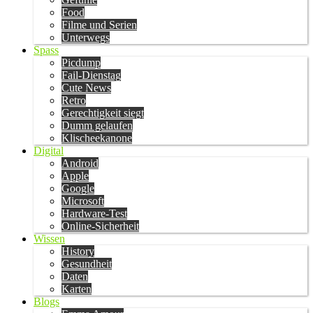
Food
Filme und Serien
Unterwegs
Spass
Picdump
Fail-Dienstag
Cute News
Retro
Gerechtigkeit siegt
Dumm gelaufen
Klischeekanone
Digital
Android
Apple
Google
Microsoft
Hardware-Test
Online-Sicherheit
Wissen
History
Gesundheit
Daten
Karten
Blogs