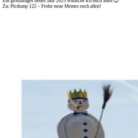
Ein grossartiges neues Jahr 2025 wünsche ich euch allen 😊
Zu: Picdump 122 – Frohe neue Memes euch allen!