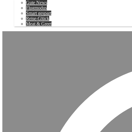
Gute News
Flugmodus
Smart gespart
Reise-Glück
Meat & Greet