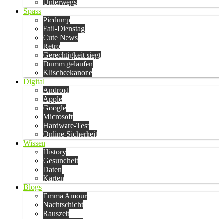
Unterwegs
Spass
Picdump
Fail-Dienstag
Cute News
Retro
Gerechtigkeit siegt
Dumm gelaufen
Klischeekanone
Digital
Android
Apple
Google
Microsoft
Hardware-Test
Online-Sicherheit
Wissen
History
Gesundheit
Daten
Karten
Blogs
Emma Amour
Nachtschicht
Rauszeit