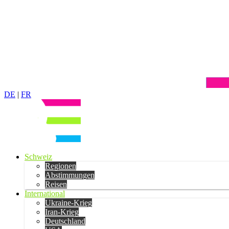
DE
|
FR
Schweiz
Regionen
Abstimmungen
Reisen
International
Ukraine-Krieg
Iran-Krieg
Deutschland