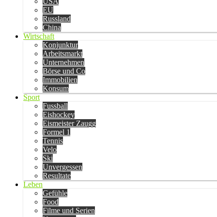
USA
EU
Russland
China
Wirtschaft
Konjunktur
Arbeitsmarkt
Unternehmen
Börse und Co
Immobilien
Konsum
Sport
Fussball
Eishockey
Eismeister Zaugg
Formel 1
Tennis
Velo
Ski
Unvergessen
Resultate
Leben
Gefühle
Food
Filme und Serien