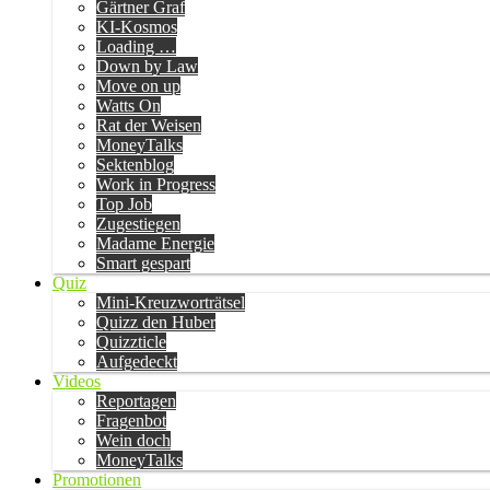
Gärtner Graf
KI-Kosmos
Loading …
Down by Law
Move on up
Watts On
Rat der Weisen
MoneyTalks
Sektenblog
Work in Progress
Top Job
Zugestiegen
Madame Energie
Smart gespart
Quiz
Mini-Kreuzworträtsel
Quizz den Huber
Quizzticle
Aufgedeckt
Videos
Reportagen
Fragenbot
Wein doch
MoneyTalks
Promotionen