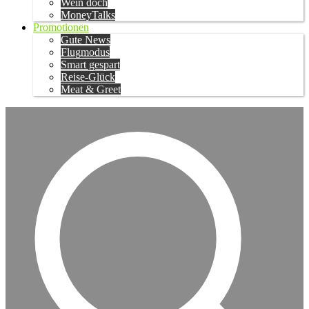
Wein doch
MoneyTalks
Promotionen
Gute News
Flugmodus
Smart gespart
Reise-Glück
Meat & Greet