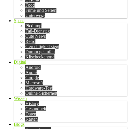
Food
Filme und Serien
Unterwegs
Spass
Picdump
Fail-Dienstag
Cute News
Retro
Gerechtigkeit siegt
Dumm gelaufen
Klischeekanone
Digital
Android
Apple
Google
Microsoft
Hardware-Test
Online-Sicherheit
Wissen
History
Gesundheit
Daten
Karten
Blogs