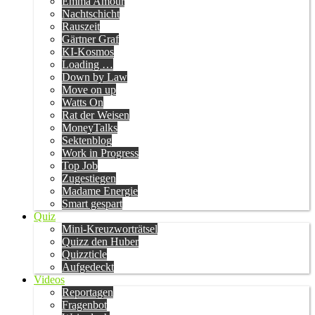
Emma Amour
Nachtschicht
Rauszeit
Gärtner Graf
KI-Kosmos
Loading …
Down by Law
Move on up
Watts On
Rat der Weisen
MoneyTalks
Sektenblog
Work in Progress
Top Job
Zugestiegen
Madame Energie
Smart gespart
Quiz
Mini-Kreuzworträtsel
Quizz den Huber
Quizzticle
Aufgedeckt
Videos
Reportagen
Fragenbot