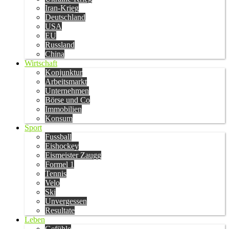
Iran-Krieg
Deutschland
USA
EU
Russland
China
Wirtschaft
Konjunktur
Arbeitsmarkt
Unternehmen
Börse und Co
Immobilien
Konsum
Sport
Fussball
Eishockey
Eismeister Zaugg
Formel 1
Tennis
Velo
Ski
Unvergessen
Resultate
Leben
Gefühle