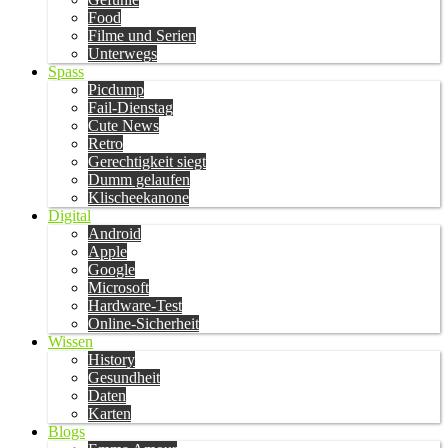
Food
Filme und Serien
Unterwegs
Spass
Picdump
Fail-Dienstag
Cute News
Retro
Gerechtigkeit siegt
Dumm gelaufen
Klischeekanone
Digital
Android
Apple
Google
Microsoft
Hardware-Test
Online-Sicherheit
Wissen
History
Gesundheit
Daten
Karten
Blogs