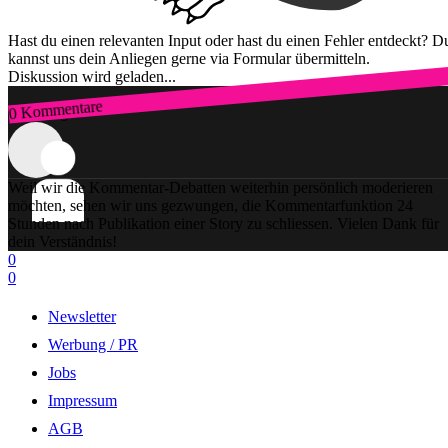
Hast du einen relevanten Input oder hast du einen Fehler entdeckt? D
kannst uns dein Anliegen gerne via Formular übermitteln.
Diskussion wird geladen...
0 Kommentare
Zum Login
Weil wir die Kommentar-Debatten weiterhin persönlich moderieren
möchten, sehen wir uns gezwungen, die Kommentarfunktion 24
Stunden nach Publikation einer Story zu schliessen. Vielen Dank für
dein Verständnis!
0
0
Newsletter
Werbung / PR
Jobs
Impressum
AGB