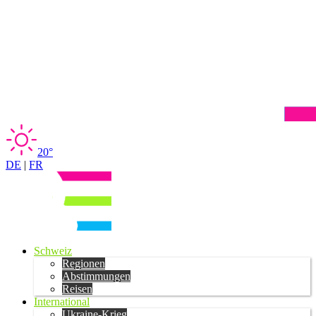
20°
DE
|
FR
Schweiz
Regionen
Abstimmungen
Reisen
International
Ukraine-Krieg