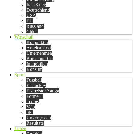
Iran-Krieg
Deutschland
USA
EU
Russland
China
Wirtschaft
Konjunktur
Arbeitsmarkt
Unternehmen
Börse und Co
Immobilien
Konsum
Sport
Fussball
Eishockey
Eismeister Zaugg
Formel 1
Tennis
Velo
Ski
Unvergessen
Resultate
Leben
Gefühle