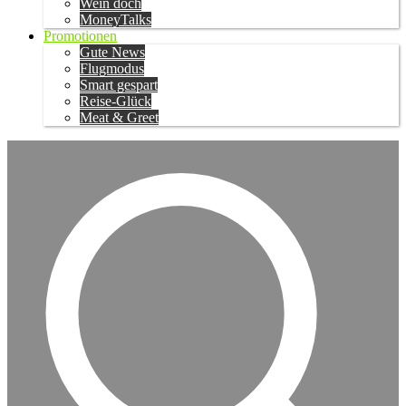
Wein doch
MoneyTalks
Promotionen
Gute News
Flugmodus
Smart gespart
Reise-Glück
Meat & Greet