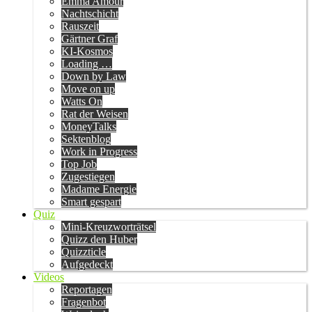
Emma Amour
Nachtschicht
Rauszeit
Gärtner Graf
KI-Kosmos
Loading …
Down by Law
Move on up
Watts On
Rat der Weisen
MoneyTalks
Sektenblog
Work in Progress
Top Job
Zugestiegen
Madame Energie
Smart gespart
Quiz
Mini-Kreuzworträtsel
Quizz den Huber
Quizzticle
Aufgedeckt
Videos
Reportagen
Fragenbot