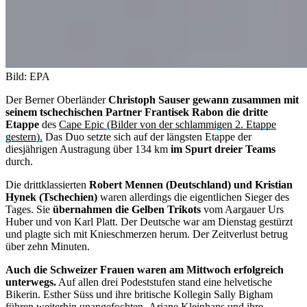
Bild: EPA
Der Berner Oberländer
Christoph Sauser gewann zusammen mit
seinem tschechischen Partner Frantisek Rabon die dritte
Etappe
des
Cape Epic (Bilder von der schlammigen 2. Etappe
gestern).
Das Duo setzte sich auf der längsten Etappe der
diesjährigen Austragung über 134 km
im Spurt dreier Teams
durch.
Die drittklassierten
Robert Mennen (Deutschland) und Kristian
Hynek (Tschechien)
waren allerdings die eigentlichen Sieger des
Tages. Sie
übernahmen die Gelben Trikots
vom Aargauer Urs
Huber und von Karl Platt. Der Deutsche war am Dienstag gestürzt
und plagte sich mit Knieschmerzen herum. Der Zeitverlust betrug
über zehn Minuten.
Auch die Schweizer Frauen waren am Mittwoch erfolgreich
unterwegs.
Auf allen drei Podeststufen stand eine helvetische
Bikerin. Esther Süss und ihre britische Kollegin Sally Bigham
führen weiterhin unangefochten. Ariane Kleinhans und ihre