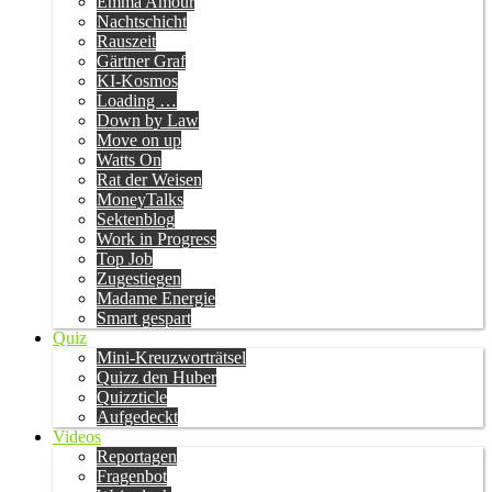
Emma Amour
Nachtschicht
Rauszeit
Gärtner Graf
KI-Kosmos
Loading …
Down by Law
Move on up
Watts On
Rat der Weisen
MoneyTalks
Sektenblog
Work in Progress
Top Job
Zugestiegen
Madame Energie
Smart gespart
Quiz
Mini-Kreuzworträtsel
Quizz den Huber
Quizzticle
Aufgedeckt
Videos
Reportagen
Fragenbot