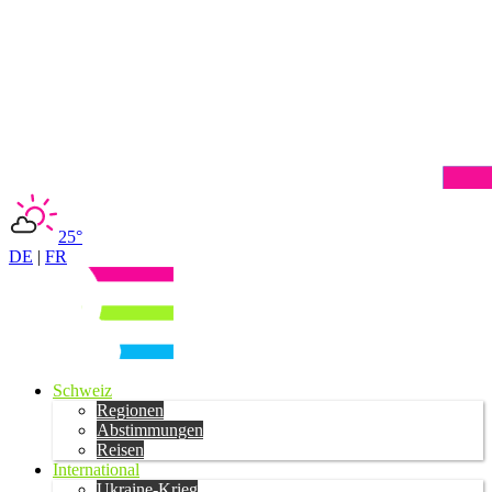
25°
DE
|
FR
Schweiz
Regionen
Abstimmungen
Reisen
International
Ukraine-Krieg