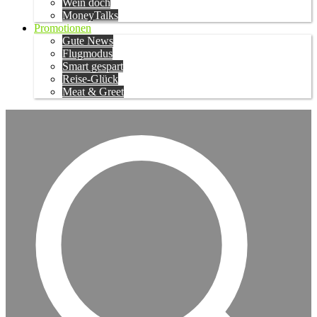
Wein doch
MoneyTalks
Promotionen
Gute News
Flugmodus
Smart gespart
Reise-Glück
Meat & Greet