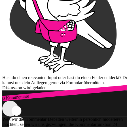
Hast du einen relevanten Input oder hast du einen Fehler entdeckt? D
kannst uns dein Anliegen gerne via Formular übermitteln.
Diskussion wird geladen...
0 Kommentare
Zum Login
Weil wir die Kommentar-Debatten weiterhin persönlich moderieren
möchten, sehen wir uns gezwungen, die Kommentarfunktion 24