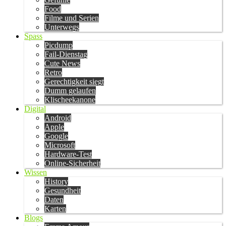
Food
Filme und Serien
Unterwegs
Spass
Picdump
Fail-Dienstag
Cute News
Retro
Gerechtigkeit siegt
Dumm gelaufen
Klischeekanone
Digital
Android
Apple
Google
Microsoft
Hardware-Test
Online-Sicherheit
Wissen
History
Gesundheit
Daten
Karten
Blogs