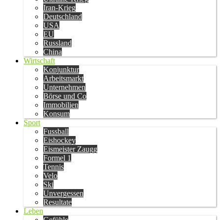
Iran-Krieg
Deutschland
USA
EU
Russland
China
Wirtschaft
Konjunktur
Arbeitsmarkt
Unternehmen
Börse und Co
Immobilien
Konsum
Sport
Fussball
Eishockey
Eismeister Zaugg
Formel 1
Tennis
Velo
Ski
Unvergessen
Resultate
Leben
Gefühle