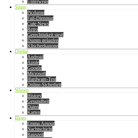
Unterwegs
Spass
Picdump
Fail-Dienstag
Cute News
Retro
Gerechtigkeit siegt
Dumm gelaufen
Klischeekanone
Digital
Android
Apple
Google
Microsoft
Hardware-Test
Online-Sicherheit
Wissen
History
Gesundheit
Daten
Karten
Blogs
Emma Amour
Nachtschicht
Rauszeit