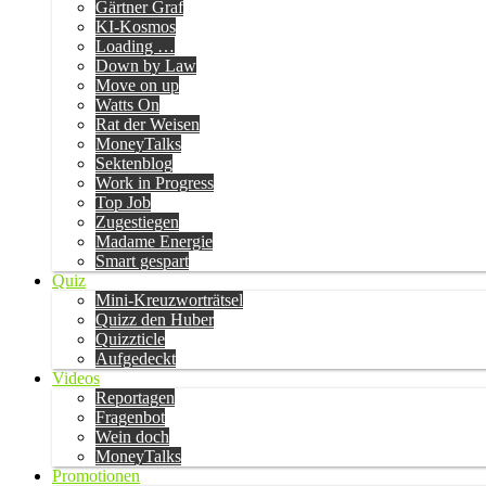
Gärtner Graf
KI-Kosmos
Loading …
Down by Law
Move on up
Watts On
Rat der Weisen
MoneyTalks
Sektenblog
Work in Progress
Top Job
Zugestiegen
Madame Energie
Smart gespart
Quiz
Mini-Kreuzworträtsel
Quizz den Huber
Quizzticle
Aufgedeckt
Videos
Reportagen
Fragenbot
Wein doch
MoneyTalks
Promotionen