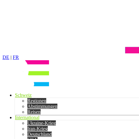
DE
|
FR
Schweiz
Regionen
Abstimmungen
Reisen
International
Ukraine-Krieg
Iran-Krieg
Deutschland