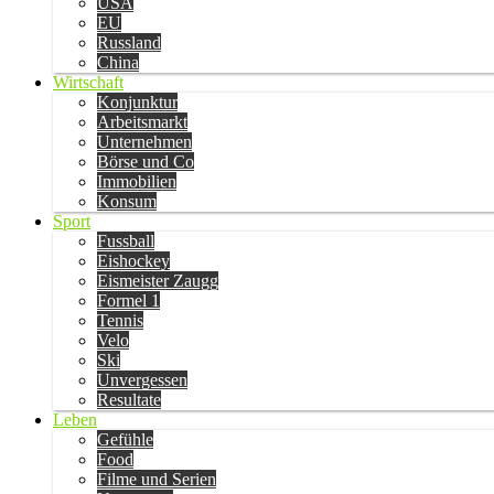
USA
EU
Russland
China
Wirtschaft
Konjunktur
Arbeitsmarkt
Unternehmen
Börse und Co
Immobilien
Konsum
Sport
Fussball
Eishockey
Eismeister Zaugg
Formel 1
Tennis
Velo
Ski
Unvergessen
Resultate
Leben
Gefühle
Food
Filme und Serien