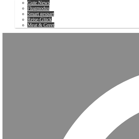
Gute News
Flugmodus
Smart gespart
Reise-Glück
Meat & Greet