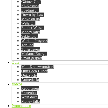
Gärtner Graf
KI-Kosmos
Loading …
Down by Law
Move on up
Watts On
Rat der Weisen
MoneyTalks
Sektenblog
Work in Progress
Top Job
Zugestiegen
Madame Energie
Smart gespart
Quiz
Mini-Kreuzworträtsel
Quizz den Huber
Quizzticle
Aufgedeckt
Videos
Reportagen
Fragenbot
Wein doch
MoneyTalks
Promotionen