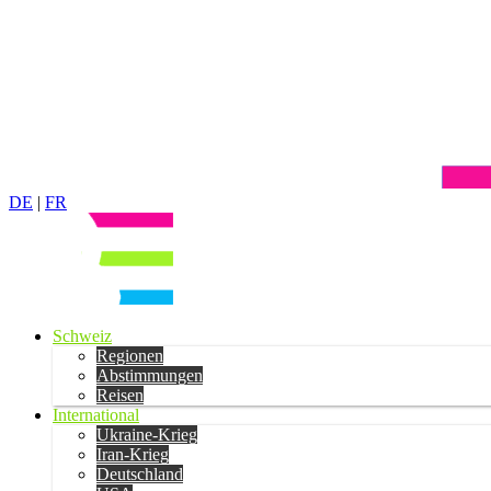
DE
|
FR
Schweiz
Regionen
Abstimmungen
Reisen
International
Ukraine-Krieg
Iran-Krieg
Deutschland