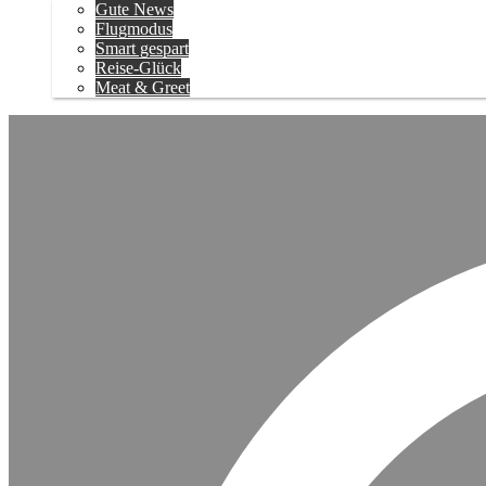
Gute News
Flugmodus
Smart gespart
Reise-Glück
Meat & Greet