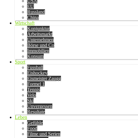
USA
EU
Russland
China
Wirtschaft
Konjunktur
Arbeitsmarkt
Unternehmen
Börse und Co
Immobilien
Konsum
Sport
Fussball
Eishockey
Eismeister Zaugg
Formel 1
Tennis
Velo
Ski
Unvergessen
Resultate
Leben
Gefühle
Food
Filme und Serien