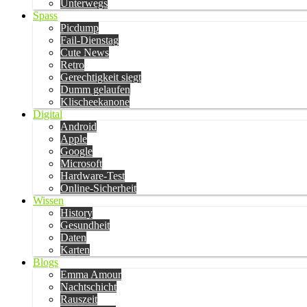
Unterwegs
Spass
Picdump
Fail-Dienstag
Cute News
Retro
Gerechtigkeit siegt
Dumm gelaufen
Klischeekanone
Digital
Android
Apple
Google
Microsoft
Hardware-Test
Online-Sicherheit
Wissen
History
Gesundheit
Daten
Karten
Blogs
Emma Amour
Nachtschicht
Rauszeit