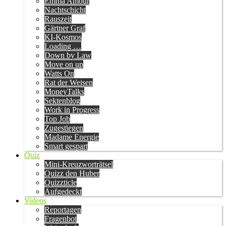
Emma Amour
Nachtschicht
Rauszeit
Gärtner Graf
KI-Kosmos
Loading …
Down by Law
Move on up
Watts On
Rat der Weisen
MoneyTalks
Sektenblog
Work in Progress
Top Job
Zugestiegen
Madame Energie
Smart gespart
Quiz
Mini-Kreuzworträtsel
Quizz den Huber
Quizzticle
Aufgedeckt
Videos
Reportagen
Fragenbot