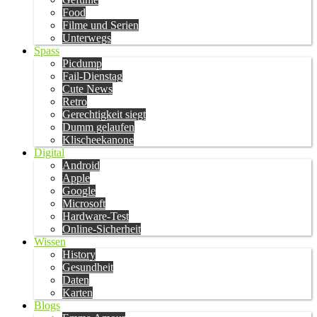
Food
Filme und Serien
Unterwegs
Spass
Picdump
Fail-Dienstag
Cute News
Retro
Gerechtigkeit siegt
Dumm gelaufen
Klischeekanone
Digital
Android
Apple
Google
Microsoft
Hardware-Test
Online-Sicherheit
Wissen
History
Gesundheit
Daten
Karten
Blogs