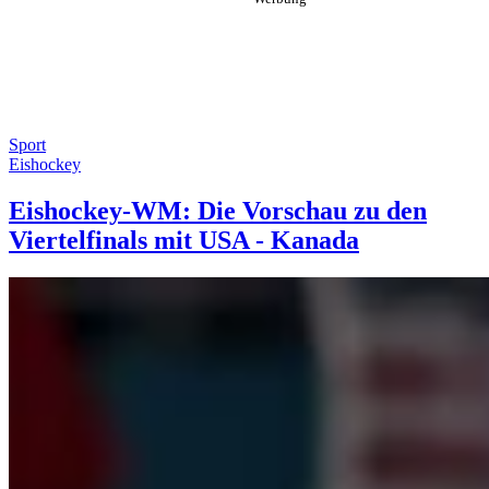
Sport
Eishockey
Eishockey-WM: Die Vorschau zu den
Viertelfinals mit USA - Kanada