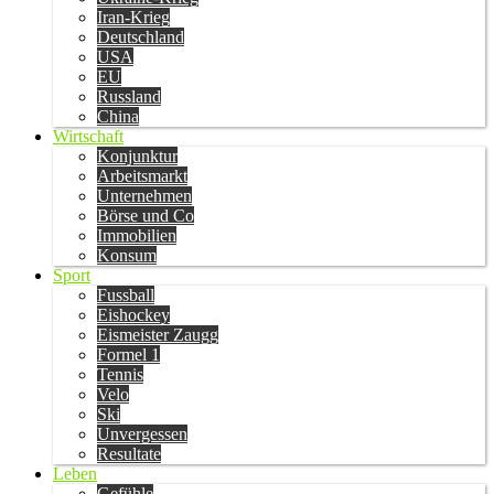
Iran-Krieg
Deutschland
USA
EU
Russland
China
Wirtschaft
Konjunktur
Arbeitsmarkt
Unternehmen
Börse und Co
Immobilien
Konsum
Sport
Fussball
Eishockey
Eismeister Zaugg
Formel 1
Tennis
Velo
Ski
Unvergessen
Resultate
Leben
Gefühle