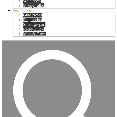
Wein doch
MoneyTalks
Promotionen
Gute News
Flugmodus
Smart gespart
Reise-Glück
Meat & Greet