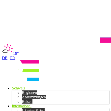
18°
DE
|
FR
Schweiz
Regionen
Abstimmungen
Reisen
International
Ukraine-Krieg