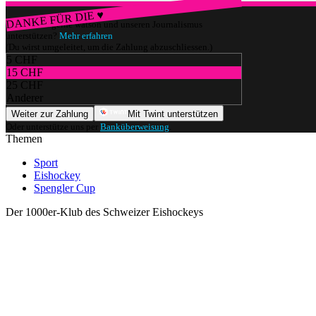
DANKE FÜR DIE ♥
Würdest du gerne watson und unseren Journalismus
unterstützen?
Mehr erfahren
(Du wirst umgeleitet, um die Zahlung abzuschliessen.)
5 CHF
15 CHF
25 CHF
Anderer
Weiter zur Zahlung
Mit Twint unterstützen
Oder unterstütze uns per
Banküberweisung
.
Themen
Sport
Eishockey
Spengler Cup
Der 1000er-Klub des Schweizer Eishockeys