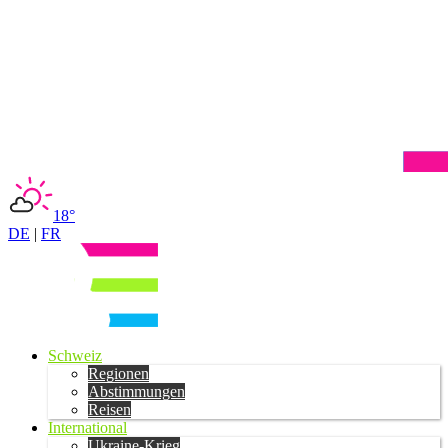
18°
DE
|
FR
Schweiz
Regionen
Abstimmungen
Reisen
International
Ukraine-Krieg