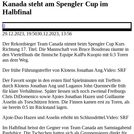
Kanada steht am Spengler Cup im
Halbfinal
0
29.12.2023, 19:50
30.12.2023, 13:56
Der Rekordsieger Team Canada nimmt beim Spengler Cup Kurs
Richtung 17. Titel. Die Mannschaft von Bruce Boudreau räumte in
den Viertelfinals die finnische Equipe KalPa Kuopio mit 6:3 Toren
aus dem Weg.
Der frühe Führungstreffer von Klotens Jonathan Ang.
Video: SRF
Der Favorit sorgte in den ersten fünf Spielminuten mit Treffern
durch Klotens Jonathan Ang und Luganos John Quenneville früh
für klare Verhältnisse. Später liessen sich noch zweimal Freiburgs
Chris DiDomenico sowie Ajoies Jonathan Hazen und Guillaume
Asselin als Torschützen feiern. Die Finnen kamen erst zu Toren, als
sie bereits 0:5 im Rückstand lagen.
Ajoie-Duo Hazen und Asselin erhöht im Schlussdrittel.
Video: SRF
Im Halbfinal heisst der Gegner von Team Canada am Samstagabend
Pardubice. Die Tschechen hatten sich als Gruppensieger direkt für