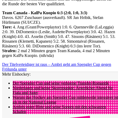
die Runde der besten Vier qualifiziert.
Team Canada - KalPa Kuopio 6:3 (2:0, 1:0, 3:3)
Davos. 6267 Zuschauer (ausverkauft). SR Jan Hribik, Stefan
Hürlimann (SUI/CZE).
Tore:
4. Ang (Grant/Powerplaytor) 1:0. 6. Quenneville (LaLeggia)
2:0. 39. DiDomenico (Leslie, Audette/Powerplaytor) 3:0. 42. Hazen
(Knight) 4:0. 43. Asselin (Smith) 5:0. 47. Sissons (Räsänen) 5:1. 53.
Rissanen (Klemetti, Kapanen) 5:2. 58. Simontaival (Rissanen,
Räsänen) 5:3. 60. DiDomenico (Knight) 6:3 (ins leere Tor).
Strafen:
2 mal 2 Minuten gegen Team Kanada, 4 mal 2 Minuten
gegen KalPa Kuopio. (nih/sda)
Der Titelverteidiger ist raus – Ambri geht am Spengler Cup gegen
Frölunda unter
Mehr Eishockey:
Der Spengler Cup und seine verlorene Transfer-Romantik
Niederlagen und keine Skorerpunkte: Ärgerlicher Abend für
Fiala und Suter
Warum das Hockey am Spengler Cup mittlerweile intensiver ist
als in der National League
Ambris guter Hirte und seine Sorgen mit den schwarzen
Schafen