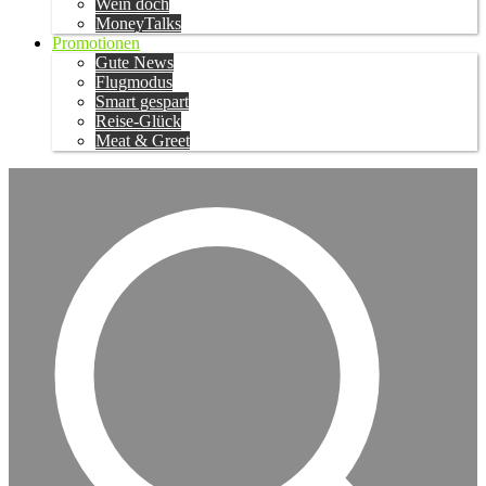
Wein doch
MoneyTalks
Promotionen
Gute News
Flugmodus
Smart gespart
Reise-Glück
Meat & Greet