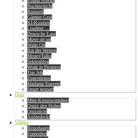
Emma Amour
Nachtschicht
Rauszeit
Gärtner Graf
KI-Kosmos
Loading …
Down by Law
Move on up
Watts On
Rat der Weisen
MoneyTalks
Sektenblog
Work in Progress
Top Job
Zugestiegen
Madame Energie
Smart gespart
Quiz
Mini-Kreuzworträtsel
Quizz den Huber
Quizzticle
Aufgedeckt
Videos
Reportagen
Fragenbot