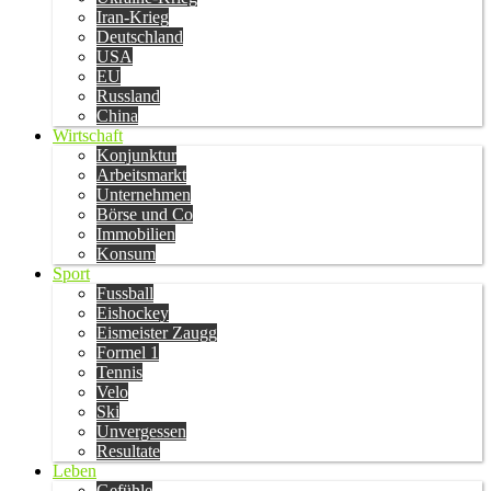
Iran-Krieg
Deutschland
USA
EU
Russland
China
Wirtschaft
Konjunktur
Arbeitsmarkt
Unternehmen
Börse und Co
Immobilien
Konsum
Sport
Fussball
Eishockey
Eismeister Zaugg
Formel 1
Tennis
Velo
Ski
Unvergessen
Resultate
Leben
Gefühle