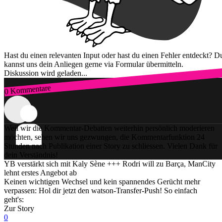
Hast du einen relevanten Input oder hast du einen Fehler entdeckt? D
kannst uns dein Anliegen gerne via Formular übermitteln.
Diskussion wird geladen...
0 Kommentare
Zum Login
Weil wir die Kommentar-Debatten weiterhin persönlich moderieren
möchten, sehen wir uns gezwungen, die Kommentarfunktion 24
Stunden nach Publikation einer Story zu schliessen. Vielen Dank für
dein Verständnis!
YB verstärkt sich mit Kaly Sène +++ Rodri will zu Barça, ManCity
lehnt erstes Angebot ab
Keinen wichtigen Wechsel und kein spannendes Gerücht mehr
verpassen: Hol dir jetzt den watson-Transfer-Push! So einfach
geht's:
Zur Story
0