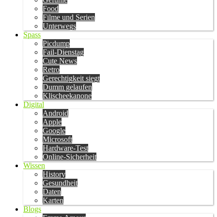
Food
Filme und Serien
Unterwegs
Spass
Picdump
Fail-Dienstag
Cute News
Retro
Gerechtigkeit siegt
Dumm gelaufen
Klischeekanone
Digital
Android
Apple
Google
Microsoft
Hardware-Test
Online-Sicherheit
Wissen
History
Gesundheit
Daten
Karten
Blogs