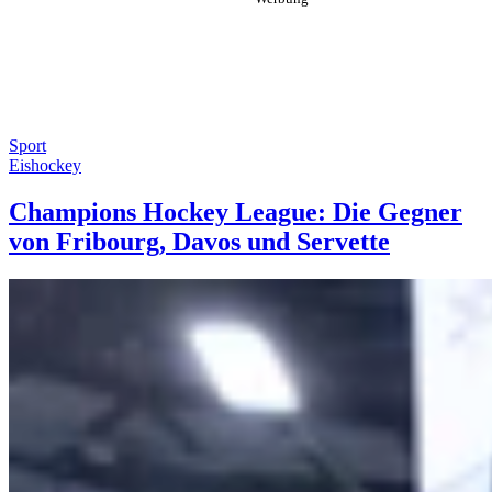
Sport
Eishockey
Champions Hockey League: Die Gegner
von Fribourg, Davos und Servette