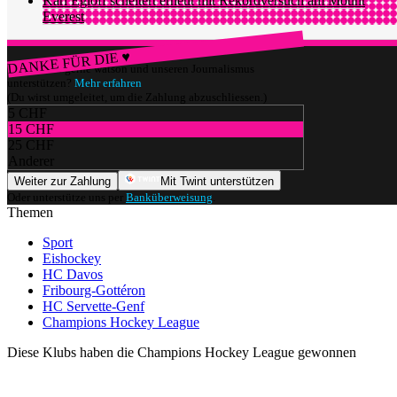
Karl Egloff scheitert erneut mit Rekordversuch am Mount
Everest
DANKE FÜR DIE ♥
Würdest du gerne watson und unseren Journalismus
unterstützen?
Mehr erfahren
(Du wirst umgeleitet, um die Zahlung abzuschliessen.)
5 CHF
15 CHF
25 CHF
Anderer
Weiter zur Zahlung
Mit Twint unterstützen
Oder unterstütze uns per
Banküberweisung
.
Themen
Sport
Eishockey
HC Davos
Fribourg-Gottéron
HC Servette-Genf
Champions Hockey League
Diese Klubs haben die Champions Hockey League gewonnen