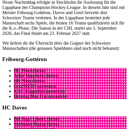
Heute Nachmittag erfolgte in Stockholm die Auslosung für die
Ligaphase der Champions-Hockey-League. In diesem Jahr sind mit
Meister Fribourg-Gottéron, Davos und Genf-Servette drei
Schweizer Teams vertreten. In der Ligaphase bestreitet jede
Mannschaft sechs Spiele, die besten 16 Teams qualifizieren sich für
die K.o.-Phase. Die Saison in der CHL startet am 3. September
2026, das Final findet am 23. Februar 2027 statt.
Wir liefern dir die Übersicht über die Gegner der Schweizer
Mannschaften (die genauen Spieldaten sind noch nicht bekannt):
Fribourg-Gottéron
HC Pilsen (heim)
Adler Mannheim (heim)
HK Nitra (heim)
Graz99ERS (auswärts)
KAC Klagenfurt (auswärts)
Herning Blue Fox (auswärts)
HC Davos
Bili Tygri Liberec (heim)
Storhamer Hamar (heim)