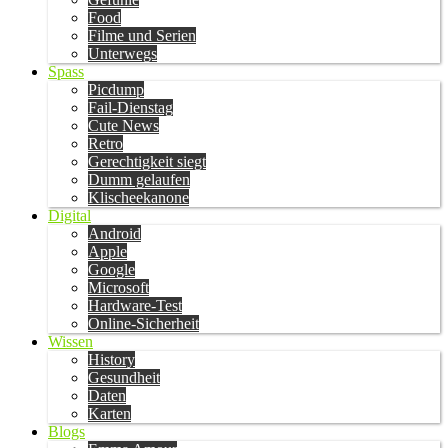
Food
Filme und Serien
Unterwegs
Spass
Picdump
Fail-Dienstag
Cute News
Retro
Gerechtigkeit siegt
Dumm gelaufen
Klischeekanone
Digital
Android
Apple
Google
Microsoft
Hardware-Test
Online-Sicherheit
Wissen
History
Gesundheit
Daten
Karten
Blogs