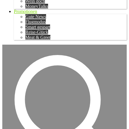
Wein doch
MoneyTalks
Promotionen
Gute News
Flugmodus
Smart gespart
Reise-Glück
Meat & Greet