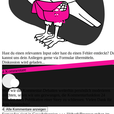
Hast du einen relevanten Input oder hast du einen Fehler entdeckt? D
kannst uns dein Anliegen gerne via Formular übermitteln.
Diskussion wird geladen...
4 Kommentare
Zum Login
Weil wir die Kommentar-Debatten weiterhin persönlich moderieren
möchten, sehen wir uns gezwungen, die Kommentarfunktion 24
Stunden nach Publikation einer Story zu schliessen. Vielen Dank für
dein Verständnis!
4
Alle Kommentare anzeigen