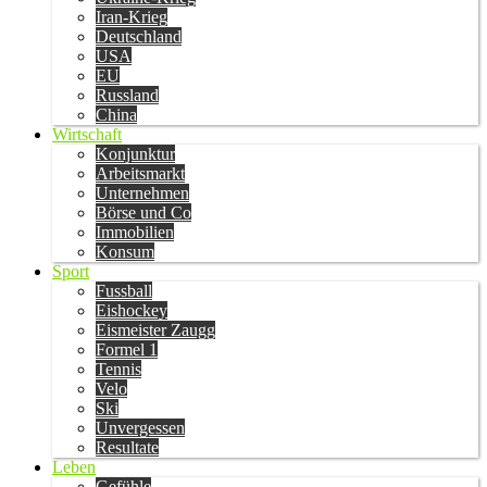
Iran-Krieg
Deutschland
USA
EU
Russland
China
Wirtschaft
Konjunktur
Arbeitsmarkt
Unternehmen
Börse und Co
Immobilien
Konsum
Sport
Fussball
Eishockey
Eismeister Zaugg
Formel 1
Tennis
Velo
Ski
Unvergessen
Resultate
Leben
Gefühle