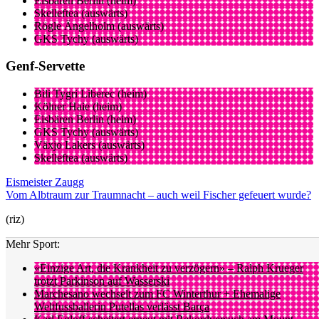
Eisbären Berlin (heim)
Skelleftea (auswärts)
Rögle Ängelholm (auswärts)
GKS Tychy (auswärts)
Genf-Servette
Bili Tygri Liberec (heim)
Kölner Haie (heim)
Eisbären Berlin (heim)
GKS Tychy (auswärts)
Växjo Lakers (auswärts)
Skelleftea (auswärts)
Eismeister Zaugg
Vom Albtraum zur Traumnacht – auch weil Fischer gefeuert wurde?
(riz)
Mehr Sport:
«Einzige Art, die Krankheit zu verzögern» – Ralph Krueger
trotzt Parkinson auf Wasserski
Marchesano wechselt zum FC Winterthur + Ehemalige
Weltfussballerin Putellas verlässt Barça