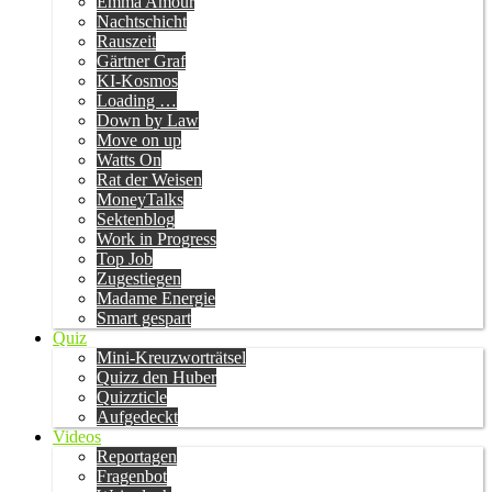
Emma Amour
Nachtschicht
Rauszeit
Gärtner Graf
KI-Kosmos
Loading …
Down by Law
Move on up
Watts On
Rat der Weisen
MoneyTalks
Sektenblog
Work in Progress
Top Job
Zugestiegen
Madame Energie
Smart gespart
Quiz
Mini-Kreuzworträtsel
Quizz den Huber
Quizzticle
Aufgedeckt
Videos
Reportagen
Fragenbot