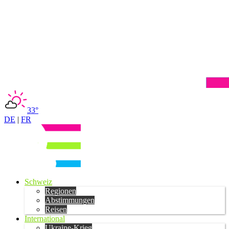
33°
DE
|
FR
Schweiz
Regionen
Abstimmungen
Reisen
International
Ukraine-Krieg