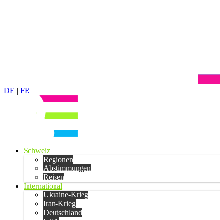
DE
|
FR
Schweiz
Regionen
Abstimmungen
Reisen
International
Ukraine-Krieg
Iran-Krieg
Deutschland