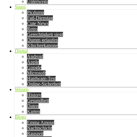
Unterwegs
Spass
Picdump
Fail-Dienstag
Cute News
Retro
Gerechtigkeit siegt
Dumm gelaufen
Klischeekanone
Digital
Android
Apple
Google
Microsoft
Hardware-Test
Online-Sicherheit
Wissen
History
Gesundheit
Daten
Karten
Blogs
Emma Amour
Nachtschicht
Rauszeit