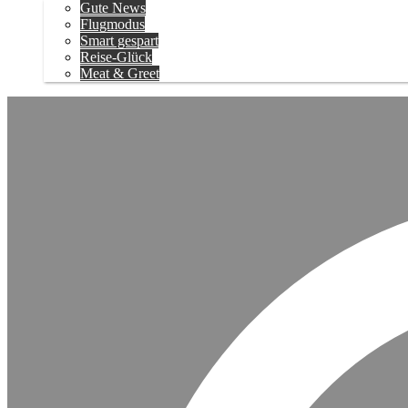
Gute News
Flugmodus
Smart gespart
Reise-Glück
Meat & Greet