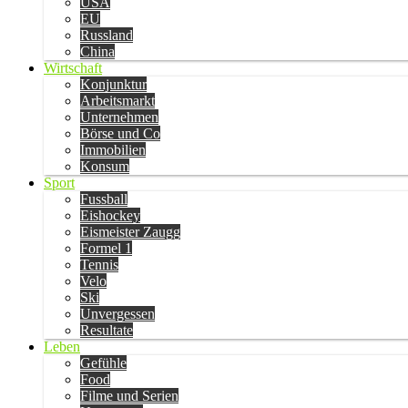
USA
EU
Russland
China
Wirtschaft
Konjunktur
Arbeitsmarkt
Unternehmen
Börse und Co
Immobilien
Konsum
Sport
Fussball
Eishockey
Eismeister Zaugg
Formel 1
Tennis
Velo
Ski
Unvergessen
Resultate
Leben
Gefühle
Food
Filme und Serien