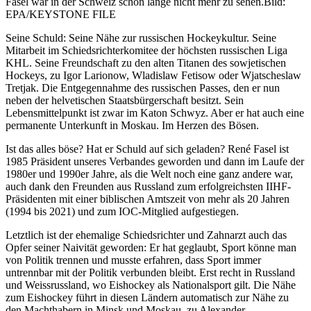
Fasel war in der Schweiz schon lange nicht mehr zu sehen.
Bild:
EPA/KEYSTONE FILE
Seine Schuld: Seine Nähe zur russischen Hockeykultur. Seine
Mitarbeit im Schiedsrichterkomitee der höchsten russischen Liga
KHL. Seine Freundschaft zu den alten Titanen des sowjetischen
Hockeys, zu Igor Larionow, Wladislaw Fetisow oder Wjatscheslaw
Tretjak. Die Entgegennahme des russischen Passes, den er nun
neben der helvetischen Staatsbürgerschaft besitzt. Sein
Lebensmittelpunkt ist zwar im Katon Schwyz. Aber er hat auch eine
permanente Unterkunft in Moskau. Im Herzen des Bösen.
Ist das alles böse? Hat er Schuld auf sich geladen? René Fasel ist
1985 Präsident unseres Verbandes geworden und dann im Laufe der
1980er und 1990er Jahre, als die Welt noch eine ganz andere war,
auch dank den Freunden aus Russland zum erfolgreichsten IIHF-
Präsidenten mit einer biblischen Amtszeit von mehr als 20 Jahren
(1994 bis 2021) und zum IOC-Mitglied aufgestiegen.
Letztlich ist der ehemalige Schiedsrichter und Zahnarzt auch das
Opfer seiner Naivität geworden: Er hat geglaubt, Sport könne man
von Politik trennen und musste erfahren, dass Sport immer
untrennbar mit der Politik verbunden bleibt. Erst recht in Russland
und Weissrussland, wo Eishockey als Nationalsport gilt. Die Nähe
zum Eishockey führt in diesen Ländern automatisch zur Nähe zu
den Machthabern in Minsk und Moskau, zu Alexander