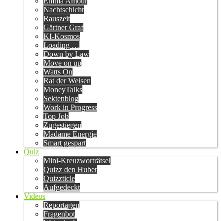
Emma Amour
Nachtschicht
Rauszeit
Gärtner Graf
KI-Kosmos
Loading …
Down by Law
Move on up
Watts On
Rat der Weisen
MoneyTalks
Sektenblog
Work in Progress
Top Job
Zugestiegen
Madame Energie
Smart gespart
Quiz
Mini-Kreuzworträtsel
Quizz den Huber
Quizzticle
Aufgedeckt
Videos
Reportagen
Fragenbot