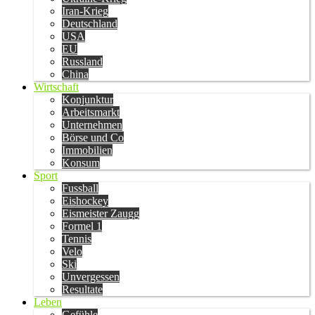
Iran-Krieg
Deutschland
USA
EU
Russland
China
Wirtschaft
Konjunktur
Arbeitsmarkt
Unternehmen
Börse und Co
Immobilien
Konsum
Sport
Fussball
Eishockey
Eismeister Zaugg
Formel 1
Tennis
Velo
Ski
Unvergessen
Resultate
Leben
Gefühle