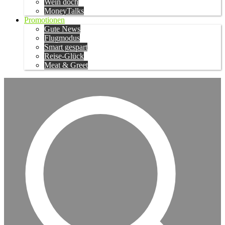
Wein doch
MoneyTalks
Promotionen
Gute News
Flugmodus
Smart gespart
Reise-Glück
Meat & Greet