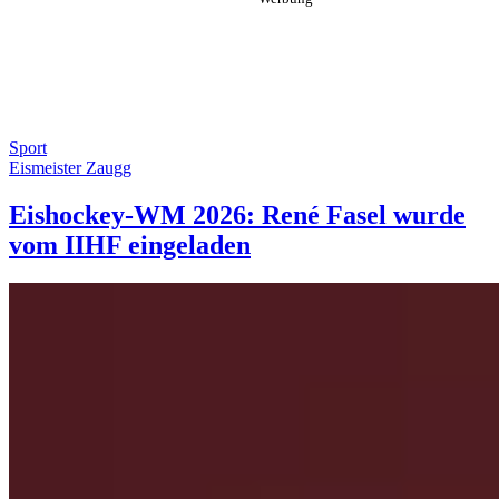
Sport
Eismeister Zaugg
Eishockey-WM 2026: René Fasel wurde
vom IIHF eingeladen