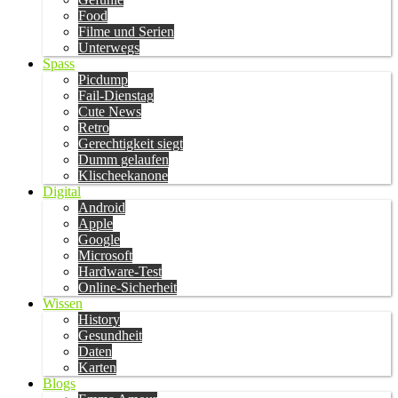
Food
Filme und Serien
Unterwegs
Spass
Picdump
Fail-Dienstag
Cute News
Retro
Gerechtigkeit siegt
Dumm gelaufen
Klischeekanone
Digital
Android
Apple
Google
Microsoft
Hardware-Test
Online-Sicherheit
Wissen
History
Gesundheit
Daten
Karten
Blogs