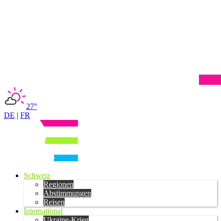
27°
DE
|
FR
Schweiz
Regionen
Abstimmungen
Reisen
International
Ukraine-Krieg