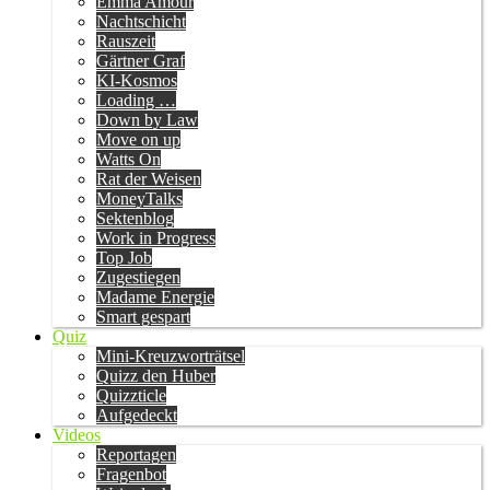
Emma Amour
Nachtschicht
Rauszeit
Gärtner Graf
KI-Kosmos
Loading …
Down by Law
Move on up
Watts On
Rat der Weisen
MoneyTalks
Sektenblog
Work in Progress
Top Job
Zugestiegen
Madame Energie
Smart gespart
Quiz
Mini-Kreuzworträtsel
Quizz den Huber
Quizzticle
Aufgedeckt
Videos
Reportagen
Fragenbot