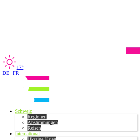
17°
DE
|
FR
Schweiz
Regionen
Abstimmungen
Reisen
International
Ukraine-Krieg