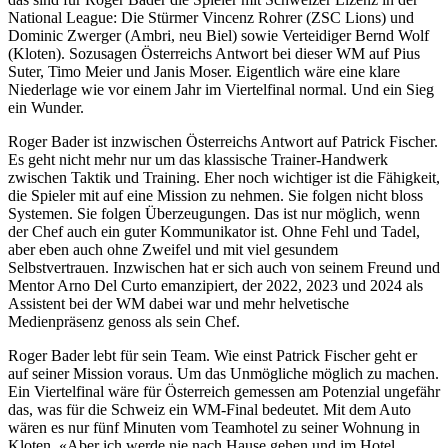
National League: Die Stürmer Vincenz Rohrer (ZSC Lions) und
Dominic Zwerger (Ambri, neu Biel) sowie Verteidiger Bernd Wolf
(Kloten). Sozusagen Österreichs Antwort bei dieser WM auf Pius
Suter, Timo Meier und Janis Moser. Eigentlich wäre eine klare
Niederlage wie vor einem Jahr im Viertelfinal normal. Und ein Sieg
ein Wunder.
Roger Bader ist inzwischen Österreichs Antwort auf Patrick Fischer.
Es geht nicht mehr nur um das klassische Trainer-Handwerk
zwischen Taktik und Training. Eher noch wichtiger ist die Fähigkeit,
die Spieler mit auf eine Mission zu nehmen. Sie folgen nicht bloss
Systemen. Sie folgen Überzeugungen. Das ist nur möglich, wenn
der Chef auch ein guter Kommunikator ist. Ohne Fehl und Tadel,
aber eben auch ohne Zweifel und mit viel gesundem
Selbstvertrauen. Inzwischen hat er sich auch von seinem Freund und
Mentor Arno Del Curto emanzipiert, der 2022, 2023 und 2024 als
Assistent bei der WM dabei war und mehr helvetische
Medienpräsenz genoss als sein Chef.
Roger Bader lebt für sein Team. Wie einst Patrick Fischer geht er
auf seiner Mission voraus. Um das Unmögliche möglich zu machen.
Ein Viertelfinal wäre für Österreich gemessen am Potenzial ungefähr
das, was für die Schweiz ein WM-Final bedeutet. Mit dem Auto
wären es nur fünf Minuten vom Teamhotel zu seiner Wohnung in
Kloten. «Aber ich werde nie nach Hause gehen und im Hotel