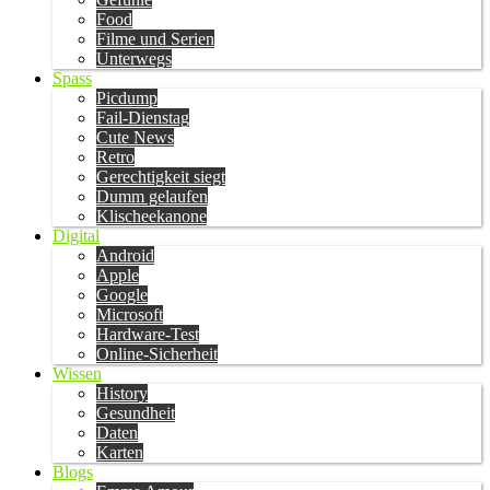
Food
Filme und Serien
Unterwegs
Spass
Picdump
Fail-Dienstag
Cute News
Retro
Gerechtigkeit siegt
Dumm gelaufen
Klischeekanone
Digital
Android
Apple
Google
Microsoft
Hardware-Test
Online-Sicherheit
Wissen
History
Gesundheit
Daten
Karten
Blogs