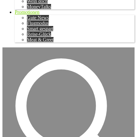
Wein doch
MoneyTalks
Promotionen
Gute News
Flugmodus
Smart gespart
Reise-Glück
Meat & Greet