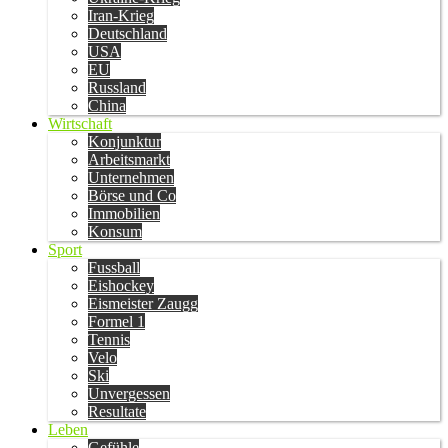
Iran-Krieg
Deutschland
USA
EU
Russland
China
Wirtschaft
Konjunktur
Arbeitsmarkt
Unternehmen
Börse und Co
Immobilien
Konsum
Sport
Fussball
Eishockey
Eismeister Zaugg
Formel 1
Tennis
Velo
Ski
Unvergessen
Resultate
Leben
Gefühle