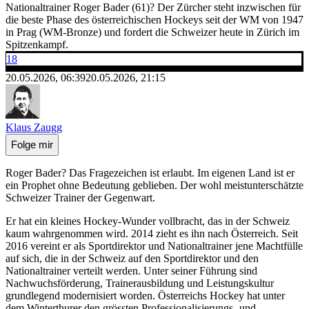
Nationaltrainer Roger Bader (61)? Der Zürcher steht inzwischen für
die beste Phase des österreichischen Hockeys seit der WM von 1947
in Prag (WM-Bronze) und fordert die Schweizer heute in Zürich im
Spitzenkampf.
18
20.05.2026, 06:39
20.05.2026, 21:15
Klaus Zaugg
Folge mir
Roger Bader? Das Fragezeichen ist erlaubt. Im eigenen Land ist er
ein Prophet ohne Bedeutung geblieben. Der wohl meistunterschätzte
Schweizer Trainer der Gegenwart.
Er hat ein kleines Hockey-Wunder vollbracht, das in der Schweiz
kaum wahrgenommen wird. 2014 zieht es ihn nach Österreich. Seit
2016 vereint er als Sportdirektor und Nationaltrainer jene Machtfülle
auf sich, die in der Schweiz auf den Sportdirektor und den
Nationaltrainer verteilt werden. Unter seiner Führung sind
Nachwuchsförderung, Trainerausbildung und Leistungskultur
grundlegend modernisiert worden. Österreichs Hockey hat unter
dem Winterthurer den grössten Professionalisierungs- und