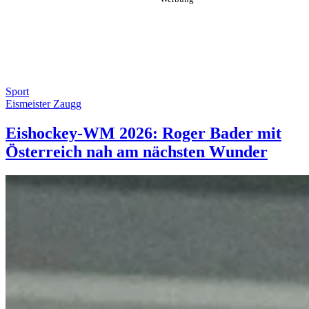
Sport
Eismeister Zaugg
Eishockey-WM 2026: Roger Bader mit
Österreich nah am nächsten Wunder