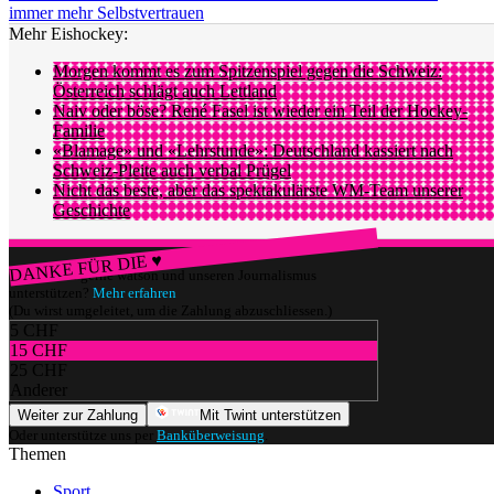
immer mehr Selbstvertrauen
Mehr Eishockey:
Morgen kommt es zum Spitzenspiel gegen die Schweiz:
Österreich schlägt auch Lettland
Naiv oder böse? René Fasel ist wieder ein Teil der Hockey-
Familie
«Blamage» und «Lehrstunde»: Deutschland kassiert nach
Schweiz-Pleite auch verbal Prügel
Nicht das beste, aber das spektakulärste WM-Team unserer
Geschichte
DANKE FÜR DIE ♥
Würdest du gerne watson und unseren Journalismus
unterstützen?
Mehr erfahren
(Du wirst umgeleitet, um die Zahlung abzuschliessen.)
5 CHF
15 CHF
25 CHF
Anderer
Weiter zur Zahlung
Mit Twint unterstützen
Oder unterstütze uns per
Banküberweisung
.
Themen
Sport