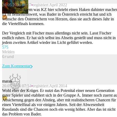
Prinz Ipiell
20.05.2026 08:37
registriert April 2022
Beitrag melden
Ich kann bei allem was KZ hier schriebt einen Haken dahinter mache
Es ist bemerkenswert, was Bader in Österreich erreicht hat und ich
wünsche den Österreichern von Herzen, dass sie auch dieses Jahr in
die Viertelfinals kommen.
Der Vergleich mit Fischer muss allerdings nicht sein. Lasst Fischer
endlich ruhen. Er hat sich selbst ins Abseits gestellt und muss nicht in
jedem zweiten Artikel wieder ins Licht geführt werden.
57
5
Melden
Zum Kommentar
marak
20.05.2026 07:54
registriert April 2014
Beitrag melden
Wohl eher der Krüger. Er nutzt das Potenital einer neuen Generation
guter Spieler und etabliert sich in der Gruppe A. Immer noch zuerst a
Absicherung gegen den Abstieg, aber mit realistischeren Chancen für
einen Viertelfinal als vor einigen Jahren. Seit der Abwesenheit
Russlands sind die Chancen noch ein wenig höher. Aber das ist nicht
das Problem von Bader.