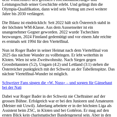
Leistungsschub seiner Geschichte erlebt. Und gelingt ihm die
Olympia-Qualifikation, dann wird sein Vertrag um zwei weitere
Jahre bis 2030 verlängert.
Die Bilanz ist eindrücklich: Seit 2022 hält sich Österreich stabil in
der höchsten WM-Klasse. Aus dem Aussenseiter ist ein
unangenehmer Gegner geworden. 2022 wurde Tschechien
bezwungen, 2024 Finnland gedemütigt und vor einem Jahr reichte
es erstmals seit 1994 für den Viertelfinal.
Nun ist Roger Bader in seiner Heimat nach dem Viertelfinal von
2025 das nächste Wunder zu vollbringen. Er lebt weiterhin in
Kloten. Wien ist sein Zweitwohnsitz. Nach Siegen gegen
Grossbritannien (5:2), Ungarn (4:2) und Lettland (3:1) stehen die
Österreicher punktgleich mit der Schweiz an der Tabellenspitze. Das
nächste Viertelfinal-Wunder ist möglich.
Schweizer Fans singen die «W. Nuss» – und sorgen für Gänsehaut
bei der Nati
Dabei war Roger Bader in der Schweiz nie Cheftrainer auf der
grossen Bühne. Erfolgreich war er bei den Junioren und Amateuren
(Meister mit Uzwil). Jahrelang arbeitete er in der höchsten Liga als
Assistent beim ZSC, in Kloten und bei Gottéron. Er mag auf den
ersten Blick kein charismatischer Bandengeneral sein. Aber in den