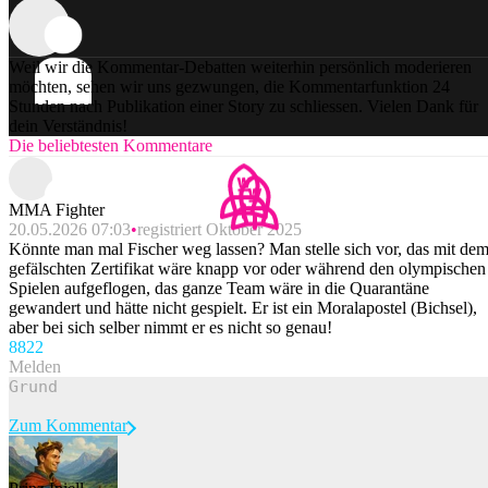
Weil wir die Kommentar-Debatten weiterhin persönlich moderieren
möchten, sehen wir uns gezwungen, die Kommentarfunktion 24
Stunden nach Publikation einer Story zu schliessen. Vielen Dank für
dein Verständnis!
Die beliebtesten Kommentare
MMA Fighter
20.05.2026 07:03
registriert Oktober 2025
Könnte man mal Fischer weg lassen? Man stelle sich vor, das mit de
gefälschten Zertifikat wäre knapp vor oder während den olympischen
Spielen aufgeflogen, das ganze Team wäre in die Quarantäne
gewandert und hätte nicht gespielt. Er ist ein Moralapostel (Bichsel),
aber bei sich selber nimmt er es nicht so genau!
88
22
Melden
Zum Kommentar