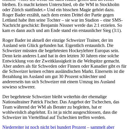
bleiben. Es macht keinen Unterschied, ob die WM in Stockholm
oder Zürich stattfindet.» Und ein bisschen Magie gehört dazu.
Roger Bader erzählt, nach dem ersten Drittel der Partie gegen
Lettland habe ihm seine Tochter – sie war im Stadion – eine SMS-
Nachricht geschickt: Benjamin Nissner werde das 2:1 erzielen. So
kam es dann auch und am Ende stand ein erstaunlicher Sieg (3:1).
Roger Bader ist aktuell der einzige Schweizer Trainer, der im
Ausland sein Glück gefunden hat. Eigentlich erstaunlich. Die
Schweizer müssten die begehrtesten Hockeylehrer Europas sein.
Denn kein anderes Land hat in den letzten 30 Jahren eine solche
Entwicklung von der Zweitklassigkeit in die Weltspitze gemacht.
Aber anders als für Schweden oder Finnen oder Kanadier gibt es für
die Schweizer keinen echten ausländischen Markt. Einerseits ist die
Bezahlung im Ausland um gut 30 Prozent schlechter und
andererseits tun sich Schweizer mit einem Umzug ins Ausland
sowieso schwerer.
Der begehrteste Schweizer bleibt weiterhin der ehemalige
Nationaltrainer Patrick Fischer. Das Angebot der Tschechen, das
Team während der WM als Berater zu begleiten, hat er
wohlweislich abgelehnt. Es ist ja nicht ausgeschlossen, dass die
Schweizer im Viertelfinal auf Tschechien treffen werden.
Niederreiter ist noch nicht bei hundert Prozent – sammelt aber