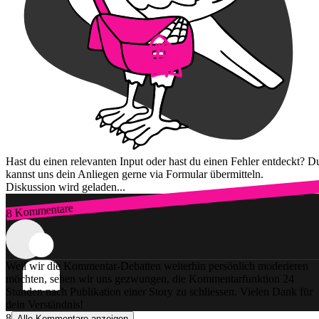
Hast du einen relevanten Input oder hast du einen Fehler entdeckt? D
kannst uns dein Anliegen gerne via Formular übermitteln.
Diskussion wird geladen...
8 Kommentare
Zum Login
Weil wir die Kommentar-Debatten weiterhin persönlich moderieren
möchten, sehen wir uns gezwungen, die Kommentarfunktion 24
Stunden nach Publikation einer Story zu schliessen. Vielen Dank für
dein Verständnis!
8
Alle Kommentare anzeigen