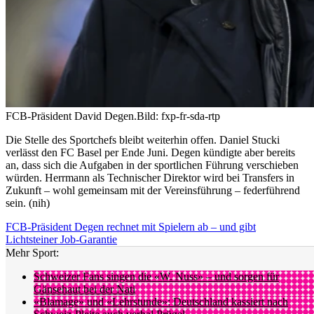
FCB-Präsident David Degen.
Bild: fxp-fr-sda-rtp
Die Stelle des Sportchefs bleibt weiterhin offen. Daniel Stucki
verlässt den FC Basel per Ende Juni. Degen kündigte aber bereits
an, dass sich die Aufgaben in der sportlichen Führung verschieben
würden. Herrmann als Technischer Direktor wird bei Transfers in
Zukunft – wohl gemeinsam mit der Vereinsführung – federführend
sein. (nih)
FCB-Präsident Degen rechnet mit Spielern ab – und gibt
Lichtsteiner Job-Garantie
Mehr Sport:
Schweizer Fans singen die «W. Nuss» – und sorgen für
Gänsehaut bei der Nati
«Blamage» und «Lehrstunde»: Deutschland kassiert nach