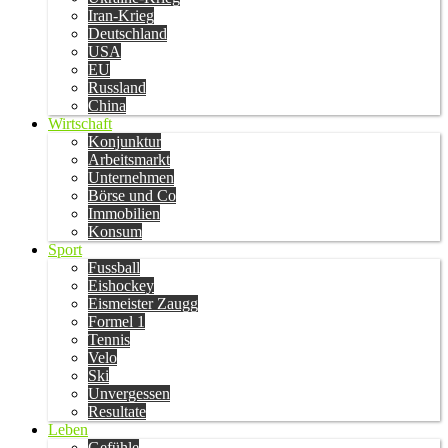
Iran-Krieg
Deutschland
USA
EU
Russland
China
Wirtschaft
Konjunktur
Arbeitsmarkt
Unternehmen
Börse und Co
Immobilien
Konsum
Sport
Fussball
Eishockey
Eismeister Zaugg
Formel 1
Tennis
Velo
Ski
Unvergessen
Resultate
Leben
Gefühle