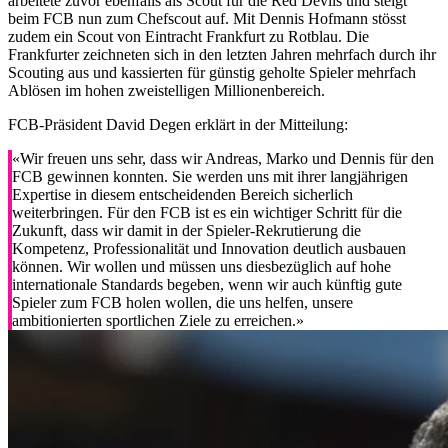
arbeitete zuvor ebenfalls als Scout für die Red Devils und steigt
beim FCB nun zum Chefscout auf. Mit Dennis Hofmann stösst
zudem ein Scout von Eintracht Frankfurt zu Rotblau. Die
Frankfurter zeichneten sich in den letzten Jahren mehrfach durch ihr
Scouting aus und kassierten für günstig geholte Spieler mehrfach
Ablösen im hohen zweistelligen Millionenbereich.
FCB-Präsident David Degen erklärt in der Mitteilung:
«Wir freuen uns sehr, dass wir Andreas, Marko und Dennis für den
FCB gewinnen konnten. Sie werden uns mit ihrer langjährigen
Expertise in diesem entscheidenden Bereich sicherlich
weiterbringen. Für den FCB ist es ein wichtiger Schritt für die
Zukunft, dass wir damit in der Spieler-Rekrutierung die
Kompetenz, Professionalität und Innovation deutlich ausbauen
können. Wir wollen und müssen uns diesbezüglich auf hohe
internationale Standards begeben, wenn wir auch künftig gute
Spieler zum FCB holen wollen, die uns helfen, unsere
ambitionierten sportlichen Ziele zu erreichen.»