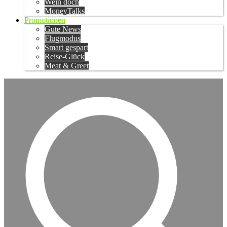
Wein doch
MoneyTalks
Promotionen
Gute News
Flugmodus
Smart gespart
Reise-Glück
Meat & Greet