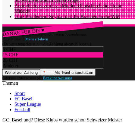
Schweiz-Pleite auch verbal Prügel
Andrighetto ist zurück: «Mit den Deutschen habe ich nie
Mitleid»
Trotz Problemen: Neymar darf für Brasilien an die WM
DANKE FÜR DIE ♥
Würdest du gerne watson und unseren Journalismus
unterstützen?
Mehr erfahren
(Du wirst umgeleitet, um die Zahlung abzuschliessen.)
5 CHF
15 CHF
25 CHF
Anderer
Weiter zur Zahlung
Mit Twint unterstützen
Oder unterstütze uns per
Banküberweisung
.
Themen
Sport
FC Basel
Super League
Fussball
GC, Basel und? Diese Klubs wurden schon Schweizer Meister