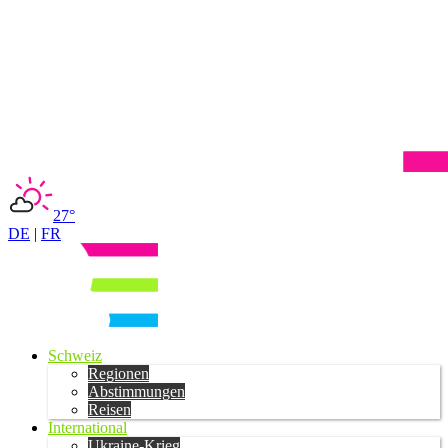
27°
DE
|
FR
Schweiz
Regionen
Abstimmungen
Reisen
International
Ukraine-Krieg