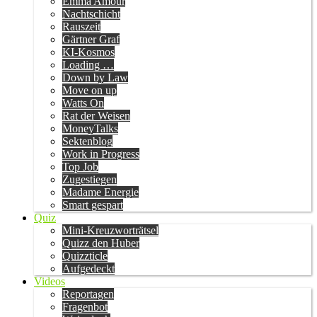
Emma Amour
Nachtschicht
Rauszeit
Gärtner Graf
KI-Kosmos
Loading …
Down by Law
Move on up
Watts On
Rat der Weisen
MoneyTalks
Sektenblog
Work in Progress
Top Job
Zugestiegen
Madame Energie
Smart gespart
Quiz
Mini-Kreuzworträtsel
Quizz den Huber
Quizzticle
Aufgedeckt
Videos
Reportagen
Fragenbot