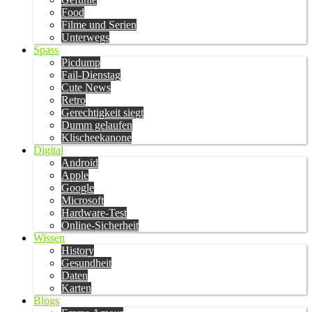
Food
Filme und Serien
Unterwegs
Spass
Picdump
Fail-Dienstag
Cute News
Retro
Gerechtigkeit siegt
Dumm gelaufen
Klischeekanone
Digital
Android
Apple
Google
Microsoft
Hardware-Test
Online-Sicherheit
Wissen
History
Gesundheit
Daten
Karten
Blogs