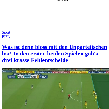
Sport
FIFA
Was ist denn bloss mit den Unparteiischen
los? In den ersten beiden Spielen gab's
drei krasse Fehlentscheide