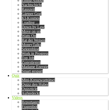
Emma Amour
Nachtschicht
Rauszeit
Gärtner Graf
KI-Kosmos
Loading …
Down by Law
Move on up
Watts On
Rat der Weisen
MoneyTalks
Sektenblog
Work in Progress
Top Job
Zugestiegen
Madame Energie
Smart gespart
Quiz
Mini-Kreuzworträtsel
Quizz den Huber
Quizzticle
Aufgedeckt
Videos
Reportagen
Fragenbot