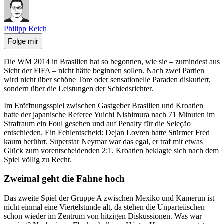
Philipp Reich
Folge mir
Die WM 2014 in Brasilien hat so begonnen, wie sie – zumindest aus
Sicht der FIFA – nicht hätte beginnen sollen. Nach zwei Partien
wird nicht über schöne Tore oder sensationelle Paraden diskutiert,
sondern über die Leistungen der Schiedsrichter.
Im Eröffnungsspiel zwischen Gastgeber Brasilien und Kroatien
hatte der japanische Referee Yuichi Nishimura nach 71 Minuten im
Strafraum ein Foul gesehen und auf Penalty für die Seleção
entschieden.
Ein Fehlentscheid: Dejan Lovren hatte Stürmer Fred
kaum berührt.
Superstar Neymar war das egal, er traf mit etwas
Glück zum vorentscheidenden 2:1. Kroatien beklagte sich nach dem
Spiel völlig zu Recht.
Zweimal geht die Fahne hoch
Das zweite Spiel der Gruppe A zwischen Mexiko und Kamerun ist
nicht einmal eine Viertelstunde alt, da stehen die Unparteiischen
schon wieder im Zentrum von hitzigen Diskussionen. Was war