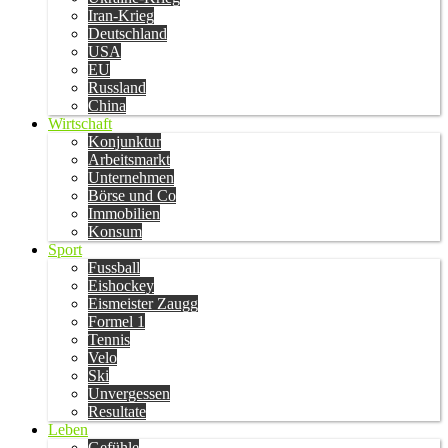
Iran-Krieg
Deutschland
USA
EU
Russland
China
Wirtschaft
Konjunktur
Arbeitsmarkt
Unternehmen
Börse und Co
Immobilien
Konsum
Sport
Fussball
Eishockey
Eismeister Zaugg
Formel 1
Tennis
Velo
Ski
Unvergessen
Resultate
Leben
Gefühle