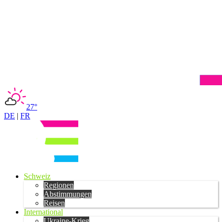
27°
DE
|
FR
Schweiz
Regionen
Abstimmungen
Reisen
International
Ukraine-Krieg