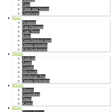
Food
Filme und Serien
Unterwegs
Spass
Picdump
Fail-Dienstag
Cute News
Retro
Gerechtigkeit siegt
Dumm gelaufen
Klischeekanone
Digital
Android
Apple
Google
Microsoft
Hardware-Test
Online-Sicherheit
Wissen
History
Gesundheit
Daten
Karten
Blogs