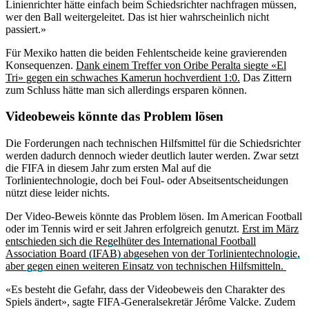
Linienrichter hätte einfach beim Schiedsrichter nachfragen müssen,
wer den Ball weitergeleitet. Das ist hier wahrscheinlich nicht
passiert.»
Für Mexiko hatten die beiden Fehlentscheide keine gravierenden
Konsequenzen.
Dank einem Treffer von Oribe Peralta siegte «El
Tri» gegen ein schwaches Kamerun hochverdient 1:0.
Das Zittern
zum Schluss hätte man sich allerdings ersparen können.
Videobeweis könnte das Problem lösen
Die Forderungen nach technischen Hilfsmittel für die Schiedsrichter
werden dadurch dennoch wieder deutlich lauter werden. Zwar setzt
die FIFA in diesem Jahr zum ersten Mal auf die
Torlinientechnologie, doch bei Foul- oder Abseitsentscheidungen
nützt diese leider nichts.
Der Video-Beweis könnte das Problem lösen. Im American Football
oder im Tennis wird er seit Jahren erfolgreich genutzt.
Erst im März
entschieden sich die Regelhüter des International Football
Association Board (IFAB) abgesehen von der Torlinientechnologie,
aber gegen einen weiteren Einsatz von technischen Hilfsmitteln.
«Es besteht die Gefahr, dass der Videobeweis den Charakter des
Spiels ändert», sagte FIFA-Generalsekretär Jérôme Valcke. Zudem