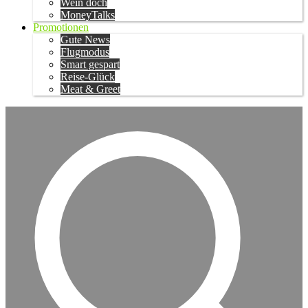
Wein doch
MoneyTalks
Promotionen
Gute News
Flugmodus
Smart gespart
Reise-Glück
Meat & Greet