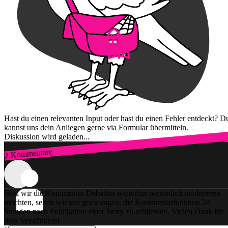
Hast du einen relevanten Input oder hast du einen Fehler entdeckt? D
kannst uns dein Anliegen gerne via Formular übermitteln.
Diskussion wird geladen...
2 Kommentare
Zum Login
Weil wir die Kommentar-Debatten weiterhin persönlich moderieren
möchten, sehen wir uns gezwungen, die Kommentarfunktion 24
Stunden nach Publikation einer Story zu schliessen. Vielen Dank für
dein Verständnis!