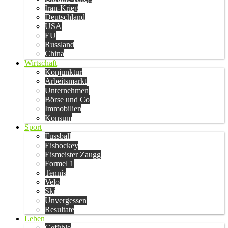
Iran-Krieg
Deutschland
USA
EU
Russland
China
Wirtschaft
Konjunktur
Arbeitsmarkt
Unternehmen
Börse und Co
Immobilien
Konsum
Sport
Fussball
Eishockey
Eismeister Zaugg
Formel 1
Tennis
Velo
Ski
Unvergessen
Resultate
Leben
Gefühle