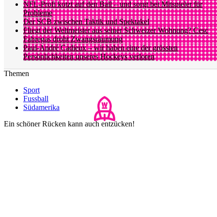
NFL-Profi kotzt auf den Ball – und sorgt bei Mitspieler für
Probleme
Der SCB zwischen Taktik und Spektakel
Fliegt der Weltmeister aus seiner Schweizer Wohnung? Cesc
Fabregas droht Zwangsräumung
Paul-André Cadieux – wir haben eine der grössten
Persönlichkeiten unseres Hockeys verloren
Themen
Sport
Fussball
Südamerika
Ein schöner Rücken kann auch entzücken!