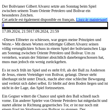
Der Bolivianer Gilbert Alvarez setzte am Sonntag beim Spiel
zwischen seinem Team Oriente Petrolero und Bolivar ein
besonderes Zeichen.
Cet article est également disponible en français.
Lisez-le maintenant!
4
17.09.2024, 21:59
17.09.2024, 21:59
«Diesen Elfmeter zu schiessen, war gegen meine Prinzipien und
Werte.» Mit diesen Worten rechtfertigte Gilbert Alvarez seinen
völlig verunglückten Schuss in einem Spiel der bolivianischen Liga
am Sonntag zwischen Oriente Petrolero und Bolivar. Um zu
verstehen, warum der Stürmer absichtlich danebengeschossen hat,
muss man jedoch ein wenig zurückgehen.
Es ist noch früh im Spiel und es steht 0:0, als der Ball zu Anderson
de Jesus, einem Verteidiger von Bolivar, gelangt. Dieser steht
überhaupt nicht unter Druck, macht aber eine schlechte Bewegung
und verletzt sich dabei selbst. Er bleibt auf dem Boden liegen und ist
nicht in der Lage, das Spiel fortzusetzen.
Ein Gegner wittert die Chance und spielt den Ball schnell nach
vorne. Ein anderer Spieler von Oriente Petrolero hat mitgedacht und
startet alleine in Richtung gegnerisches Tor, er ist nur noch mit
einem Foul im Strafraum von Bolivar zu stoppen. Der