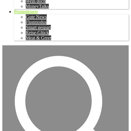
Wein doch
MoneyTalks
Promotionen
Gute News
Flugmodus
Smart gespart
Reise-Glück
Meat & Greet