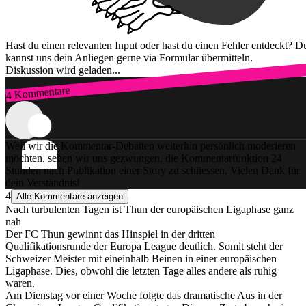
Hast du einen relevanten Input oder hast du einen Fehler entdeckt? D
kannst uns dein Anliegen gerne via Formular übermitteln.
Diskussion wird geladen...
4 Kommentare
Zum Login
Weil wir die Kommentar-Debatten weiterhin persönlich moderieren
möchten, sehen wir uns gezwungen, die Kommentarfunktion 24
Stunden nach Publikation einer Story zu schliessen. Vielen Dank für
dein Verständnis!
4
Alle Kommentare anzeigen
Nach turbulenten Tagen ist Thun der europäischen Ligaphase ganz
nah
Der FC Thun gewinnt das Hinspiel in der dritten
Qualifikationsrunde der Europa League deutlich. Somit steht der
Schweizer Meister mit eineinhalb Beinen in einer europäischen
Ligaphase. Dies, obwohl die letzten Tage alles andere als ruhig
waren.
Am Dienstag vor einer Woche folgte das dramatische Aus in der