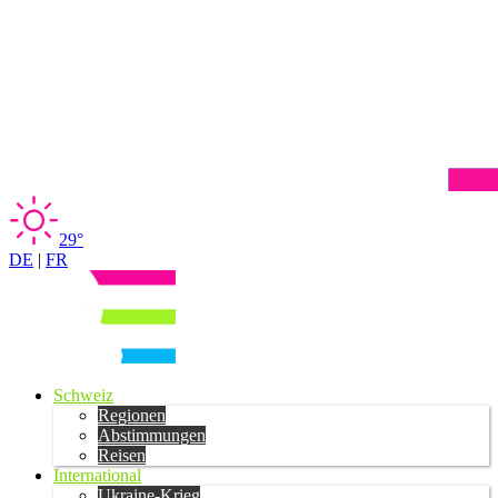
29°
DE
|
FR
Schweiz
Regionen
Abstimmungen
Reisen
International
Ukraine-Krieg