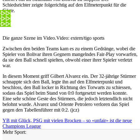
Schiedsrichter zeigte folgerichtig auf den Elfmeterpunkt für die
Gäste.
Die ganze Szene im Video.
Video: extern/tigo sports
Zwischen den beiden Teams kam es zu einem Gedränge, wobei die
Spieler von Bolivar ihren Gegnern mangelndes Fair-Play vorwarfen,
da sie den Ball schnell spielten, obwohl einer ihrer Spieler verletzt
war.
In diesem Moment griff Gilbert Alvarez ein. Der 32-jährige Stürmer
schnappte sich den Ball, legte ihn auf den Elfmeterpunkt und
beschloss, den Ball locker in Richtung des Torwarts zu schiessen,
sodass das Spiel beim Stand von 0:0 fortgesetzt werden konnte.
Eine sehr schöne Geste des Stürmers, die jedoch letztendlich nicht
belohnt wurde. Alvarez und Oriente Petrolero verloren das Spiel
gegen den Tabellenführer mit 0:2. (jcz)
YB mit Glück, PSG mit vielen Brocken – so «unfair» ist die neue
Champions League
Mehr Sport: