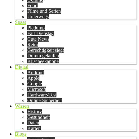
Food
Filme und Serien
Unterwegs
Spass
Picdump
Fail-Dienstag
Cute News
Retro
Gerechtigkeit siegt
Dumm gelaufen
Klischeekanone
Digital
Android
Apple
Google
Microsoft
Hardware-Test
Online-Sicherheit
Wissen
History
Gesundheit
Daten
Karten
Blogs