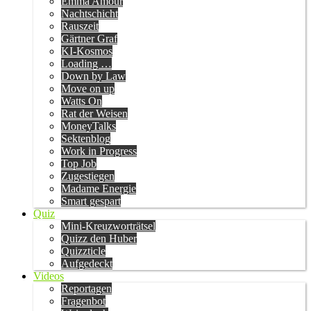
Emma Amour
Nachtschicht
Rauszeit
Gärtner Graf
KI-Kosmos
Loading …
Down by Law
Move on up
Watts On
Rat der Weisen
MoneyTalks
Sektenblog
Work in Progress
Top Job
Zugestiegen
Madame Energie
Smart gespart
Quiz
Mini-Kreuzworträtsel
Quizz den Huber
Quizzticle
Aufgedeckt
Videos
Reportagen
Fragenbot