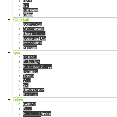
USA
EU
Russland
China
Wirtschaft
Konjunktur
Arbeitsmarkt
Unternehmen
Börse und Co
Immobilien
Konsum
Sport
Fussball
Eishockey
Eismeister Zaugg
Formel 1
Tennis
Velo
Ski
Unvergessen
Resultate
Leben
Gefühle
Food
Filme und Serien