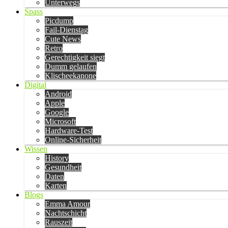
Unterwegs
Spass
Picdump
Fail-Dienstag
Cute News
Retro
Gerechtigkeit siegt
Dumm gelaufen
Klischeekanone
Digital
Android
Apple
Google
Microsoft
Hardware-Test
Online-Sicherheit
Wissen
History
Gesundheit
Daten
Karten
Blogs
Emma Amour
Nachtschicht
Rauszeit