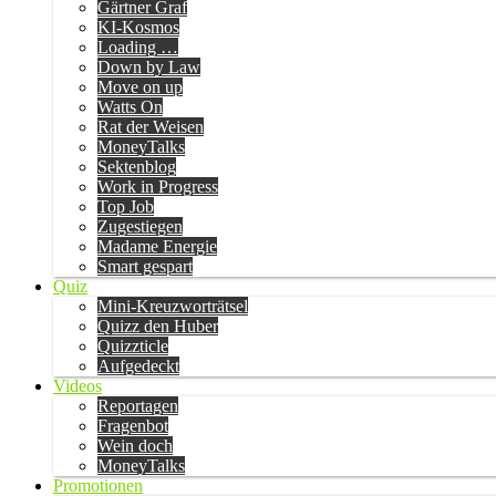
Gärtner Graf
KI-Kosmos
Loading …
Down by Law
Move on up
Watts On
Rat der Weisen
MoneyTalks
Sektenblog
Work in Progress
Top Job
Zugestiegen
Madame Energie
Smart gespart
Quiz
Mini-Kreuzworträtsel
Quizz den Huber
Quizzticle
Aufgedeckt
Videos
Reportagen
Fragenbot
Wein doch
MoneyTalks
Promotionen