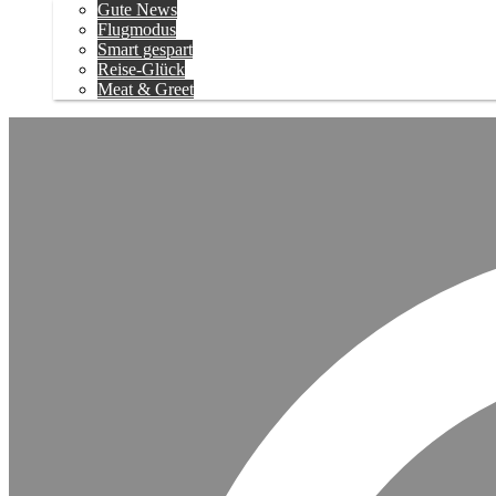
Gute News
Flugmodus
Smart gespart
Reise-Glück
Meat & Greet