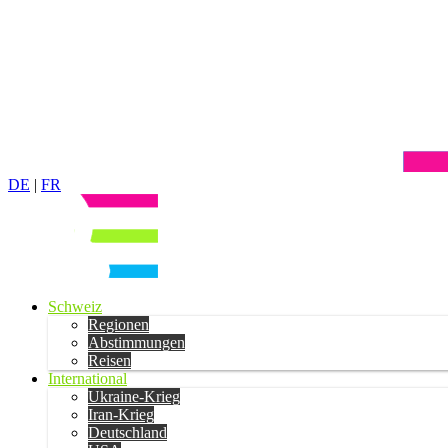
DE
|
FR
Schweiz
Regionen
Abstimmungen
Reisen
International
Ukraine-Krieg
Iran-Krieg
Deutschland