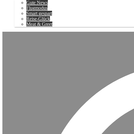
Gute News
Flugmodus
Smart gespart
Reise-Glück
Meat & Greet