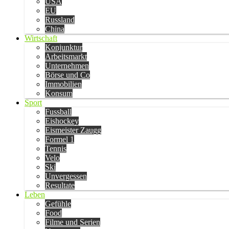
USA
EU
Russland
China
Wirtschaft
Konjunktur
Arbeitsmarkt
Unternehmen
Börse und Co
Immobilien
Konsum
Sport
Fussball
Eishockey
Eismeister Zaugg
Formel 1
Tennis
Velo
Ski
Unvergessen
Resultate
Leben
Gefühle
Food
Filme und Serien