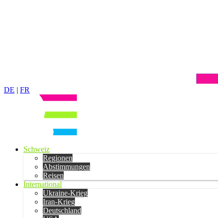
DE
|
FR
Schweiz
Regionen
Abstimmungen
Reisen
International
Ukraine-Krieg
Iran-Krieg
Deutschland