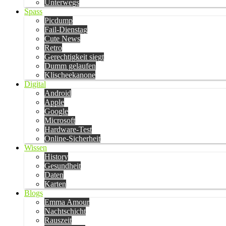
Unterwegs
Spass
Picdump
Fail-Dienstag
Cute News
Retro
Gerechtigkeit siegt
Dumm gelaufen
Klischeekanone
Digital
Android
Apple
Google
Microsoft
Hardware-Test
Online-Sicherheit
Wissen
History
Gesundheit
Daten
Karten
Blogs
Emma Amour
Nachtschicht
Rauszeit