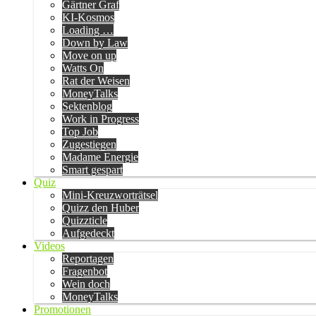
Gärtner Graf
KI-Kosmos
Loading …
Down by Law
Move on up
Watts On
Rat der Weisen
MoneyTalks
Sektenblog
Work in Progress
Top Job
Zugestiegen
Madame Energie
Smart gespart
Quiz
Mini-Kreuzworträtsel
Quizz den Huber
Quizzticle
Aufgedeckt
Videos
Reportagen
Fragenbot
Wein doch
MoneyTalks
Promotionen