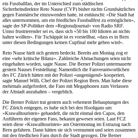
ein Fussballfan, der im Unterschied zum städtischen
Sicherheitsdirektor Reto Nause (CVP) bisher nichts Grundsätzliches
gegen Fanmärsche einzuwenden hatte, ist enttäuscht: «Die Stadt hat
alles unternommen, um ein friedliches Fussballfest zu ermöglichen»,
sagte der SP-Politiker dem «Regionaljournal» von Radio SRF.
Umso frustrierender sei es, dass sich «50 bis 100 Idioten an nichts
halten wollten». Für Tschäppät ist es vorstellbar, «dass es in Bern
unter diesen Bedingungen keinen Cupfinal mehr geben wird».
Reto Nause hielt sich gestern bedeckt. Bereits am Montag zog er
eine «sehr kritische Bilanz». Zahlreiche Abmachungen seien nicht
eingehalten worden, sagte Nause. Die Berner Polizei untermauerte
gestern Nauses Feststellung: Namentlich die Fanverantwortlichen
des FC Zürich hätten mit der Polizei «ungenügend» kooperiert,
sagte Manuel Willi, Chef der Polizei Region Bern. Man habe diese
mehrmals aufgefordert, die Fans mit Megaphonen zum Verlassen
der Altstadt anzuhalten – vergeblich.
Die Berner Polizei trat gestern auch vehement Behauptungen des
FC Zürich entgegen, es habe sich bei den Hooligans um
«Krawalltouristen» gehandelt, die nicht einmal den Capos, den
Anführern der eigenen Fans, bekannt gewesen seien. Laut FCZ
seien diese «Krawalltouristen» am Ostermontag im Extrazug nach
Bern gefahren. Dann hätten sie sich vermummt und seien zusammen
mit den friedlichen Fans durch die Stadt gezogen. Die Berner