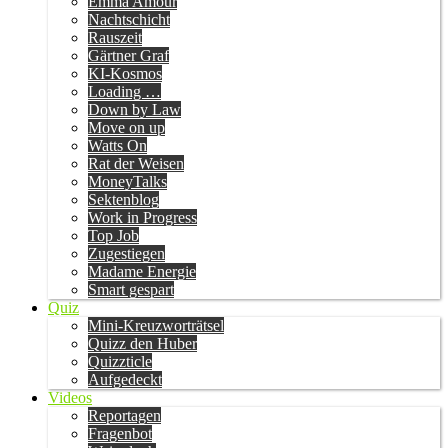
Emma Amour
Nachtschicht
Rauszeit
Gärtner Graf
KI-Kosmos
Loading …
Down by Law
Move on up
Watts On
Rat der Weisen
MoneyTalks
Sektenblog
Work in Progress
Top Job
Zugestiegen
Madame Energie
Smart gespart
Quiz
Mini-Kreuzworträtsel
Quizz den Huber
Quizzticle
Aufgedeckt
Videos
Reportagen
Fragenbot