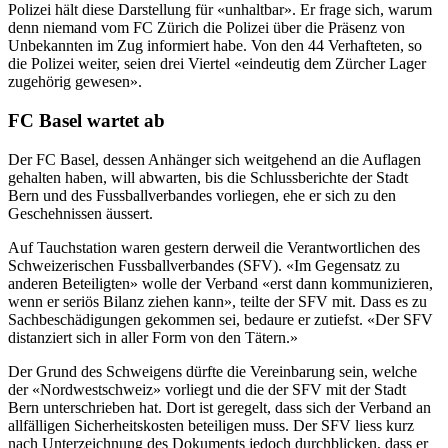
Polizei hält diese Darstellung für «unhaltbar». Er frage sich, warum
denn niemand vom FC Zürich die Polizei über die Präsenz von
Unbekannten im Zug informiert habe. Von den 44 Verhafteten, so
die Polizei weiter, seien drei Viertel «eindeutig dem Zürcher Lager
zugehörig gewesen».
FC Basel wartet ab
Der FC Basel, dessen Anhänger sich weitgehend an die Auflagen
gehalten haben, will abwarten, bis die Schlussberichte der Stadt
Bern und des Fussballverbandes vorliegen, ehe er sich zu den
Geschehnissen äussert.
Auf Tauchstation waren gestern derweil die Verantwortlichen des
Schweizerischen Fussballverbandes (SFV). «Im Gegensatz zu
anderen Beteiligten» wolle der Verband «erst dann kommunizieren,
wenn er seriös Bilanz ziehen kann», teilte der SFV mit. Dass es zu
Sachbeschädigungen gekommen sei, bedaure er zutiefst. «Der SFV
distanziert sich in aller Form von den Tätern.»
Der Grund des Schweigens dürfte die Vereinbarung sein, welche
der «Nordwestschweiz» vorliegt und die der SFV mit der Stadt
Bern unterschrieben hat. Dort ist geregelt, dass sich der Verband an
allfälligen Sicherheitskosten beteiligen muss. Der SFV liess kurz
nach Unterzeichnung des Dokuments jedoch durchblicken, dass er