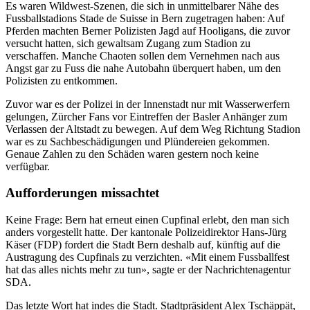
Es waren Wildwest-Szenen, die sich in unmittelbarer Nähe des
Fussballstadions Stade de Suisse in Bern zugetragen haben: Auf
Pferden machten Berner Polizisten Jagd auf Hooligans, die zuvor
versucht hatten, sich gewaltsam Zugang zum Stadion zu
verschaffen. Manche Chaoten sollen dem Vernehmen nach aus
Angst gar zu Fuss die nahe Autobahn überquert haben, um den
Polizisten zu entkommen.
Zuvor war es der Polizei in der Innenstadt nur mit Wasserwerfern
gelungen, Zürcher Fans vor Eintreffen der Basler Anhänger zum
Verlassen der Altstadt zu bewegen. Auf dem Weg Richtung Stadion
war es zu Sachbeschädigungen und Plündereien gekommen.
Genaue Zahlen zu den Schäden waren gestern noch keine
verfügbar.
Aufforderungen missachtet
Keine Frage: Bern hat erneut einen Cupfinal erlebt, den man sich
anders vorgestellt hatte. Der kantonale Polizeidirektor Hans-Jürg
Käser (FDP) fordert die Stadt Bern deshalb auf, künftig auf die
Austragung des Cupfinals zu verzichten. «Mit einem Fussballfest
hat das alles nichts mehr zu tun», sagte er der Nachrichtenagentur
SDA.
Das letzte Wort hat indes die Stadt. Stadtpräsident Alex Tschäppät,