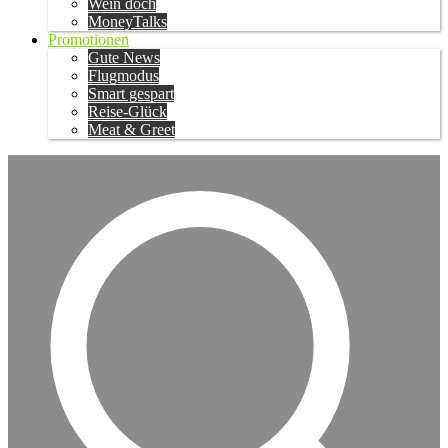
Wein doch
MoneyTalks
Promotionen
Gute News
Flugmodus
Smart gespart
Reise-Glück
Meat & Greet