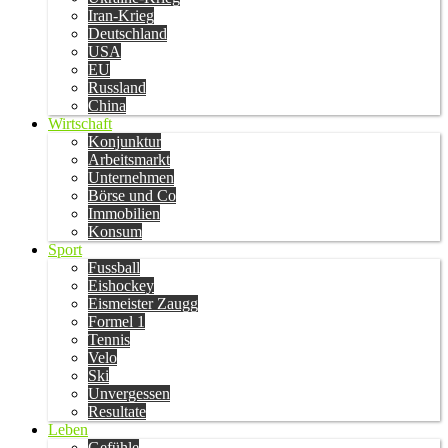
Iran-Krieg
Deutschland
USA
EU
Russland
China
Wirtschaft
Konjunktur
Arbeitsmarkt
Unternehmen
Börse und Co
Immobilien
Konsum
Sport
Fussball
Eishockey
Eismeister Zaugg
Formel 1
Tennis
Velo
Ski
Unvergessen
Resultate
Leben
Gefühle