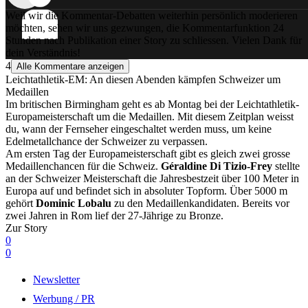
Weil wir die Kommentar-Debatten weiterhin persönlich moderieren
möchten, sehen wir uns gezwungen, die Kommentarfunktion 24
Stunden nach Publikation einer Story zu schliessen. Vielen Dank für
dein Verständnis!
4
Alle Kommentare anzeigen
Leichtathletik-EM: An diesen Abenden kämpfen Schweizer um
Medaillen
Im britischen Birmingham geht es ab Montag bei der Leichtathletik-
Europameisterschaft um die Medaillen. Mit diesem Zeitplan weisst
du, wann der Fernseher eingeschaltet werden muss, um keine
Edelmetallchance der Schweizer zu verpassen.
Am ersten Tag der Europameisterschaft gibt es gleich zwei grosse
Medaillenchancen für die Schweiz.
Géraldine Di Tizio-Frey
stellte
an der Schweizer Meisterschaft die Jahresbestzeit über 100 Meter in
Europa auf und befindet sich in absoluter Topform. Über 5000 m
gehört
Dominic Lobalu
zu den Medaillenkandidaten. Bereits vor
zwei Jahren in Rom lief der 27-Jährige zu Bronze.
Zur Story
0
0
Newsletter
Werbung / PR