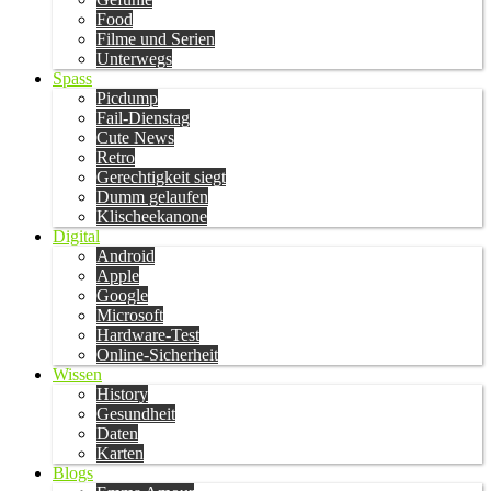
Food
Filme und Serien
Unterwegs
Spass
Picdump
Fail-Dienstag
Cute News
Retro
Gerechtigkeit siegt
Dumm gelaufen
Klischeekanone
Digital
Android
Apple
Google
Microsoft
Hardware-Test
Online-Sicherheit
Wissen
History
Gesundheit
Daten
Karten
Blogs