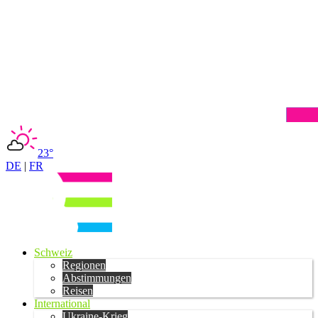
23°
DE
|
FR
Schweiz
Regionen
Abstimmungen
Reisen
International
Ukraine-Krieg