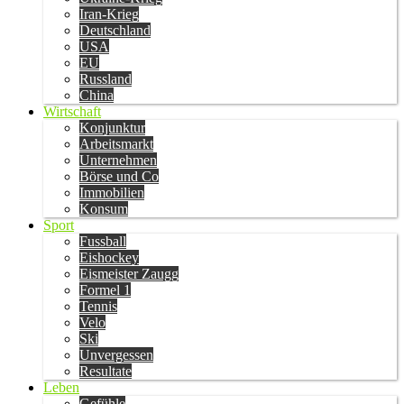
Iran-Krieg
Deutschland
USA
EU
Russland
China
Wirtschaft
Konjunktur
Arbeitsmarkt
Unternehmen
Börse und Co
Immobilien
Konsum
Sport
Fussball
Eishockey
Eismeister Zaugg
Formel 1
Tennis
Velo
Ski
Unvergessen
Resultate
Leben
Gefühle