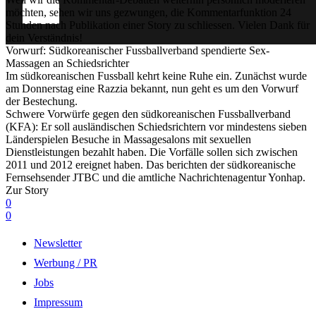
möchten, sehen wir uns gezwungen, die Kommentarfunktion 24
Stunden nach Publikation einer Story zu schliessen. Vielen Dank für
dein Verständnis!
Vorwurf: Südkoreanischer Fussballverband spendierte Sex-
Massagen an Schiedsrichter
Im südkoreanischen Fussball kehrt keine Ruhe ein. Zunächst wurde
am Donnerstag eine Razzia bekannt, nun geht es um den Vorwurf
der Bestechung.
Schwere Vorwürfe gegen den südkoreanischen Fussballverband
(KFA): Er soll ausländischen Schiedsrichtern vor mindestens sieben
Länderspielen Besuche in Massagesalons mit sexuellen
Dienstleistungen bezahlt haben. Die Vorfälle sollen sich zwischen
2011 und 2012 ereignet haben. Das berichten der südkoreanische
Fernsehsender JTBC und die amtliche Nachrichtenagentur Yonhap.
Zur Story
0
0
Newsletter
Werbung / PR
Jobs
Impressum