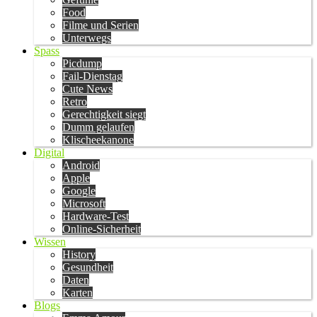
Food
Filme und Serien
Unterwegs
Spass
Picdump
Fail-Dienstag
Cute News
Retro
Gerechtigkeit siegt
Dumm gelaufen
Klischeekanone
Digital
Android
Apple
Google
Microsoft
Hardware-Test
Online-Sicherheit
Wissen
History
Gesundheit
Daten
Karten
Blogs