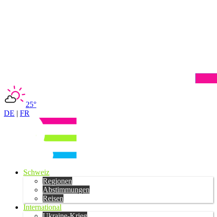
25°
DE
|
FR
Schweiz
Regionen
Abstimmungen
Reisen
International
Ukraine-Krieg