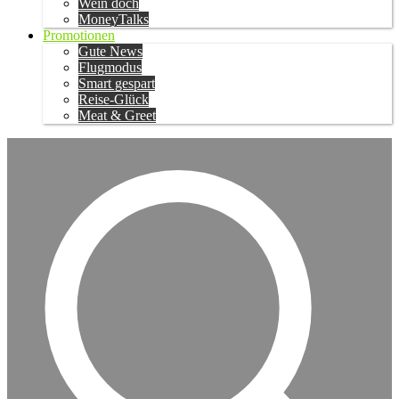
Wein doch
MoneyTalks
Promotionen
Gute News
Flugmodus
Smart gespart
Reise-Glück
Meat & Greet