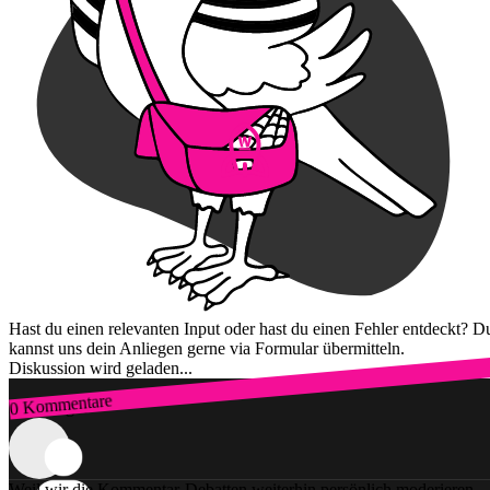
Hast du einen relevanten Input oder hast du einen Fehler entdeckt? D
kannst uns dein Anliegen gerne via Formular übermitteln.
Diskussion wird geladen...
0 Kommentare
Zum Login
Weil wir die Kommentar-Debatten weiterhin persönlich moderieren