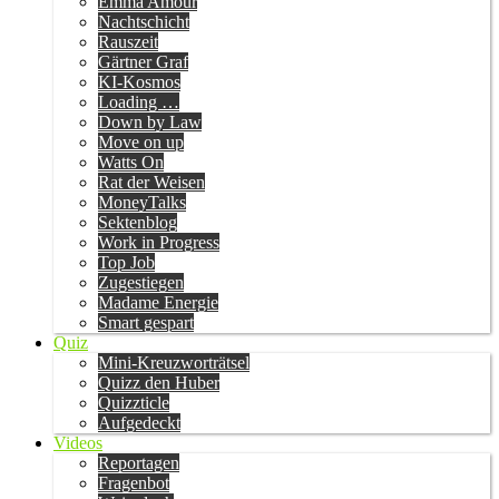
Emma Amour
Nachtschicht
Rauszeit
Gärtner Graf
KI-Kosmos
Loading …
Down by Law
Move on up
Watts On
Rat der Weisen
MoneyTalks
Sektenblog
Work in Progress
Top Job
Zugestiegen
Madame Energie
Smart gespart
Quiz
Mini-Kreuzworträtsel
Quizz den Huber
Quizzticle
Aufgedeckt
Videos
Reportagen
Fragenbot