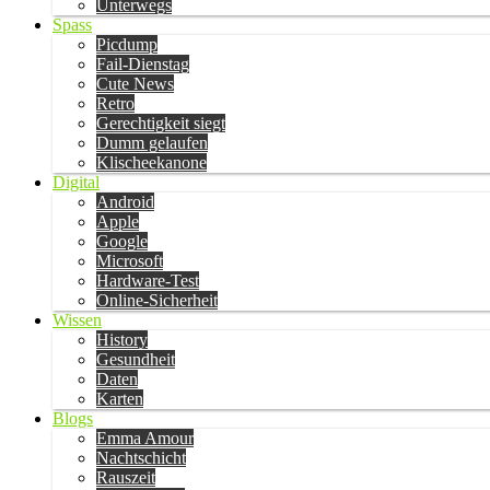
Unterwegs
Spass
Picdump
Fail-Dienstag
Cute News
Retro
Gerechtigkeit siegt
Dumm gelaufen
Klischeekanone
Digital
Android
Apple
Google
Microsoft
Hardware-Test
Online-Sicherheit
Wissen
History
Gesundheit
Daten
Karten
Blogs
Emma Amour
Nachtschicht
Rauszeit