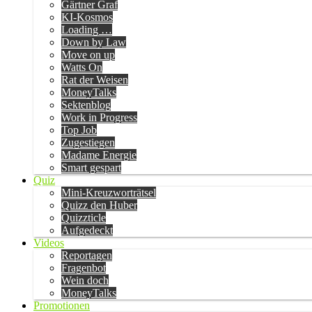
Gärtner Graf
KI-Kosmos
Loading …
Down by Law
Move on up
Watts On
Rat der Weisen
MoneyTalks
Sektenblog
Work in Progress
Top Job
Zugestiegen
Madame Energie
Smart gespart
Quiz
Mini-Kreuzworträtsel
Quizz den Huber
Quizzticle
Aufgedeckt
Videos
Reportagen
Fragenbot
Wein doch
MoneyTalks
Promotionen