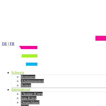
DE
|
FR
Schweiz
Regionen
Abstimmungen
Reisen
International
Ukraine-Krieg
Iran-Krieg
Deutschland