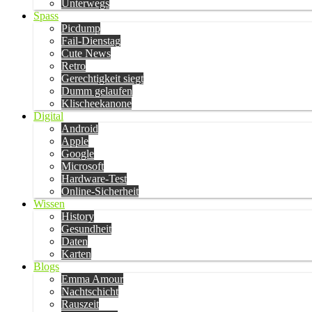
Unterwegs
Spass
Picdump
Fail-Dienstag
Cute News
Retro
Gerechtigkeit siegt
Dumm gelaufen
Klischeekanone
Digital
Android
Apple
Google
Microsoft
Hardware-Test
Online-Sicherheit
Wissen
History
Gesundheit
Daten
Karten
Blogs
Emma Amour
Nachtschicht
Rauszeit