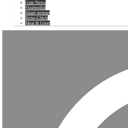
Gute News
Flugmodus
Smart gespart
Reise-Glück
Meat & Greet