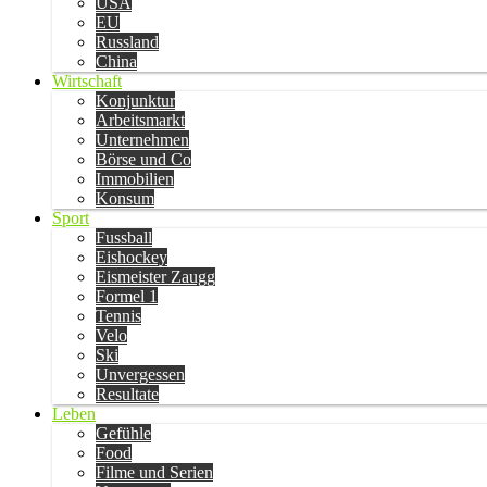
USA
EU
Russland
China
Wirtschaft
Konjunktur
Arbeitsmarkt
Unternehmen
Börse und Co
Immobilien
Konsum
Sport
Fussball
Eishockey
Eismeister Zaugg
Formel 1
Tennis
Velo
Ski
Unvergessen
Resultate
Leben
Gefühle
Food
Filme und Serien