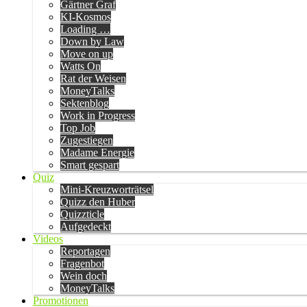
Gärtner Graf
KI-Kosmos
Loading …
Down by Law
Move on up
Watts On
Rat der Weisen
MoneyTalks
Sektenblog
Work in Progress
Top Job
Zugestiegen
Madame Energie
Smart gespart
Quiz
Mini-Kreuzworträtsel
Quizz den Huber
Quizzticle
Aufgedeckt
Videos
Reportagen
Fragenbot
Wein doch
MoneyTalks
Promotionen