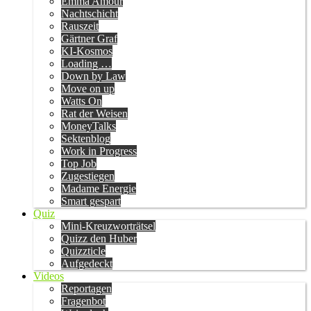
Emma Amour
Nachtschicht
Rauszeit
Gärtner Graf
KI-Kosmos
Loading …
Down by Law
Move on up
Watts On
Rat der Weisen
MoneyTalks
Sektenblog
Work in Progress
Top Job
Zugestiegen
Madame Energie
Smart gespart
Quiz
Mini-Kreuzworträtsel
Quizz den Huber
Quizzticle
Aufgedeckt
Videos
Reportagen
Fragenbot