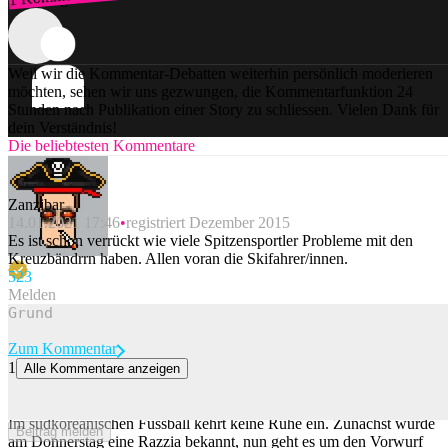
Weil wir die Kommentar-Debatten weiterhin persönlich moderieren
möchten, sehen wir uns gezwungen, die Kommentarfunktion 24
Stunden nach Publikation einer Story zu schliessen. Vielen Dank für
dein Verständnis!
Die beliebtesten Kommentare
Zanzibar
14.01.2021 17:46
registriert Dezember 2015
Es ist schon verrückt wie viele Spitzensportler Probleme mit den
Kreuzbändrrn haben. Allen voran die Skifahrer/innen.
52
3
Melden
Zum Kommentar
1
Alle Kommentare anzeigen
Vorwurf: Südkoreanischer Fussballverband spendierte Sex-
Massagen an Schiedsrichter
Im südkoreanischen Fussball kehrt keine Ruhe ein. Zunächst wurde
Beitrag melden
am Donnerstag eine Razzia bekannt, nun geht es um den Vorwurf