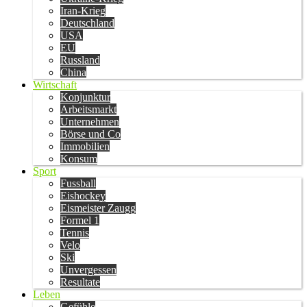
Iran-Krieg
Deutschland
USA
EU
Russland
China
Wirtschaft
Konjunktur
Arbeitsmarkt
Unternehmen
Börse und Co
Immobilien
Konsum
Sport
Fussball
Eishockey
Eismeister Zaugg
Formel 1
Tennis
Velo
Ski
Unvergessen
Resultate
Leben
Gefühle