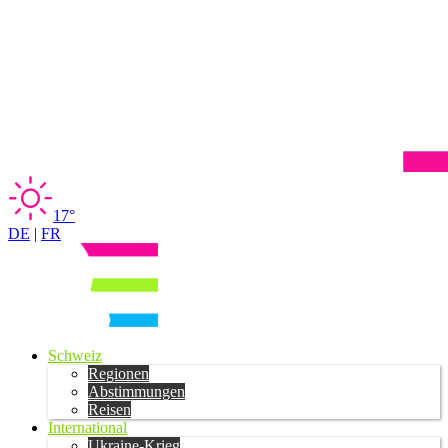
17°
DE
|
FR
Schweiz
Regionen
Abstimmungen
Reisen
International
Ukraine-Krieg