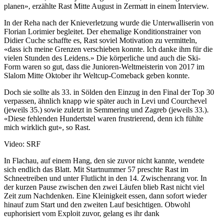
planen», erzählte Rast Mitte August in Zermatt in einem Interview.
In der Reha nach der Knieverletzung wurde die Unterwalliserin von
Florian Lorimier begleitet. Der ehemalige Konditionstrainer von
Didier Cuche schaffte es, Rast soviel Motivation zu vermitteln,
«dass ich meine Grenzen verschieben konnte. Ich danke ihm für die
vielen Stunden des Leidens.» Die körperliche und auch die Ski-
Form waren so gut, dass die Junioren-Weltmeisterin von 2017 im
Slalom Mitte Oktober ihr Weltcup-Comeback geben konnte.
Doch sie sollte als 33. in Sölden den Einzug in den Final der Top 30
verpassen, ähnlich knapp wie später auch in Levi und Courchevel
(jeweils 35.) sowie zuletzt in Semmering und Zagreb (jeweils 33.).
«Diese fehlenden Hundertstel waren frustrierend, denn ich fühlte
mich wirklich gut», so Rast.
Video: SRF
In Flachau, auf einem Hang, den sie zuvor nicht kannte, wendete
sich endlich das Blatt. Mit Startnummer 57 preschte Rast im
Schneetreiben und unter Flutlicht in den 14. Zwischenrang vor. In
der kurzen Pause zwischen den zwei Läufen blieb Rast nicht viel
Zeit zum Nachdenken. Eine Kleinigkeit essen, dann sofort wieder
hinauf zum Start und den zweiten Lauf besichtigen. Obwohl
euphorisiert vom Exploit zuvor, gelang es ihr dank