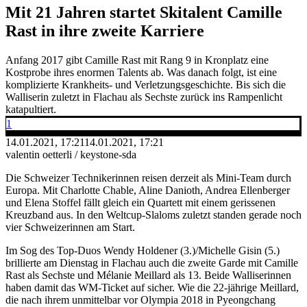
Mit 21 Jahren startet Skitalent Camille
Rast in ihre zweite Karriere
Anfang 2017 gibt Camille Rast mit Rang 9 in Kronplatz eine
Kostprobe ihres enormen Talents ab. Was danach folgt, ist eine
komplizierte Krankheits- und Verletzungsgeschichte. Bis sich die
Walliserin zuletzt in Flachau als Sechste zurück ins Rampenlicht
katapultiert.
1
14.01.2021, 17:21
14.01.2021, 17:21
valentin oetterli / keystone-sda
Die Schweizer Technikerinnen reisen derzeit als Mini-Team durch
Europa. Mit Charlotte Chable, Aline Danioth, Andrea Ellenberger
und Elena Stoffel fällt gleich ein Quartett mit einem gerissenen
Kreuzband aus. In den Weltcup-Slaloms zuletzt standen gerade noch
vier Schweizerinnen am Start.
Im Sog des Top-Duos Wendy Holdener (3.)/Michelle Gisin (5.)
brillierte am Dienstag in Flachau auch die zweite Garde mit Camille
Rast als Sechste und Mélanie Meillard als 13. Beide Walliserinnen
haben damit das WM-Ticket auf sicher. Wie die 22-jährige Meillard,
die nach ihrem unmittelbar vor Olympia 2018 in Pyeongchang