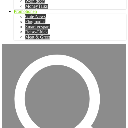
Wein doch
MoneyTalks
Promotionen
Gute News
Flugmodus
Smart gespart
Reise-Glück
Meat & Greet