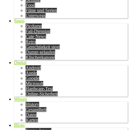
Food
Filme und Serien
Unterwegs
Spass
Picdump
Fail-Dienstag
Cute News
Retro
Gerechtigkeit siegt
Dumm gelaufen
Klischeekanone
Digital
Android
Apple
Google
Microsoft
Hardware-Test
Online-Sicherheit
Wissen
History
Gesundheit
Daten
Karten
Blogs