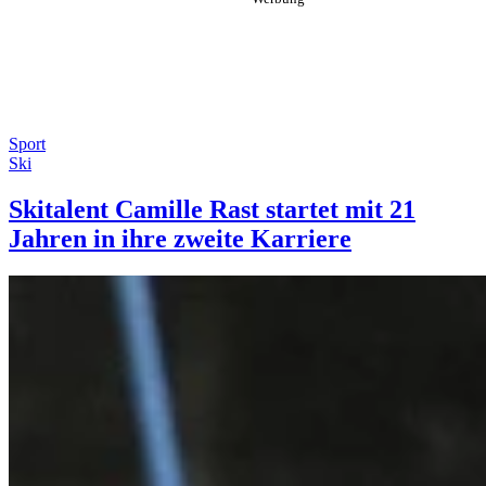
Sport
Ski
Skitalent Camille Rast startet mit 21
Jahren in ihre zweite Karriere