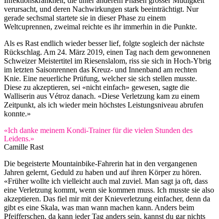
Infektionskrankheit, die unter anderem Phasen grosser Müdigkeit
verursacht, und deren Nachwirkungen stark beeinträchtigt. Nur
gerade sechsmal startete sie in dieser Phase zu einem
Weltcuprennen, zweimal reichte es ihr immerhin in die Punkte.
Als es Rast endlich wieder besser lief, folgte sogleich der nächste
Rückschlag. Am 24. März 2019, einen Tag nach dem gewonnenen
Schweizer Meistertitel im Riesenslalom, riss sie sich in Hoch-Ybrig
im letzten Saisonrennen das Kreuz- und Innenband am rechten
Knie. Eine neuerliche Prüfung, welcher sie sich stellen musste.
Diese zu akzeptieren, sei «nicht einfach» gewesen, sagte die
Walliserin aus Vétroz danach. «Diese Verletzung kam zu einem
Zeitpunkt, als ich wieder mein höchstes Leistungsniveau abrufen
konnte.»
«Ich danke meinem Kondi-Trainer für die vielen Stunden des
Leidens.»
Camille Rast
Die begeisterte Mountainbike-Fahrerin hat in den vergangenen
Jahren gelernt, Geduld zu haben und auf ihren Körper zu hören.
«Früher wollte ich vielleicht auch mal zuviel. Man sagt ja oft, dass
eine Verletzung kommt, wenn sie kommen muss. Ich musste sie also
akzeptieren. Das fiel mir mit der Knieverletzung einfacher, denn da
gibt es eine Skala, was man wann machen kann. Anders beim
Pfeifferschen, da kann jeder Tag anders sein, kannst du gar nichts