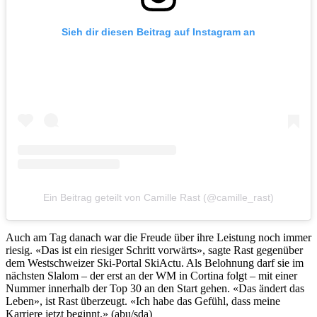
Sieh dir diesen Beitrag auf Instagram an
Ein Beitrag geteilt von Camille Rast (@camille_rast)
Auch am Tag danach war die Freude über ihre Leistung noch immer
riesig. «Das ist ein riesiger Schritt vorwärts», sagte Rast gegenüber
dem Westschweizer Ski-Portal SkiActu. Als Belohnung darf sie im
nächsten Slalom – der erst an der WM in Cortina folgt – mit einer
Nummer innerhalb der Top 30 an den Start gehen. «Das ändert das
Leben», ist Rast überzeugt. «Ich habe das Gefühl, dass meine
Karriere jetzt beginnt.» (abu/sda)