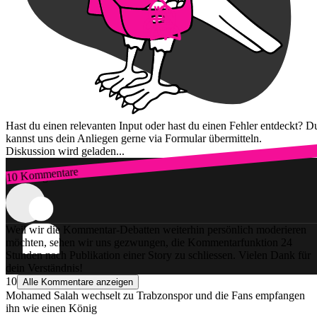
Hast du einen relevanten Input oder hast du einen Fehler entdeckt? D
kannst uns dein Anliegen gerne via Formular übermitteln.
Diskussion wird geladen...
10 Kommentare
Zum Login
Weil wir die Kommentar-Debatten weiterhin persönlich moderieren
möchten, sehen wir uns gezwungen, die Kommentarfunktion 24
Stunden nach Publikation einer Story zu schliessen. Vielen Dank für
dein Verständnis!
10
Alle Kommentare anzeigen
Mohamed Salah wechselt zu Trabzonspor und die Fans empfangen
ihn wie einen König