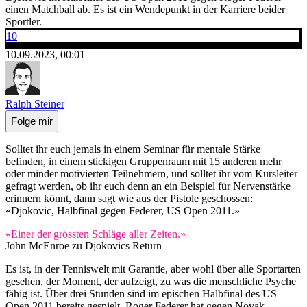
einen Matchball ab. Es ist ein Wendepunkt in der Karriere beider
Sportler.
10
10.09.2023, 00:01
Ralph Steiner
Folge mir
Solltet ihr euch jemals in einem Seminar für mentale Stärke
befinden, in einem stickigen Gruppenraum mit 15 anderen mehr
oder minder motivierten Teilnehmern, und solltet ihr vom Kursleiter
gefragt werden, ob ihr euch denn an ein Beispiel für Nervenstärke
erinnern könnt, dann sagt wie aus der Pistole geschossen:
«Djokovic, Halbfinal gegen Federer, US Open 2011.»
«Einer der grössten Schläge aller Zeiten.»
John McEnroe zu Djokovics Return
Es ist, in der Tenniswelt mit Garantie, aber wohl über alle Sportarten
gesehen, der Moment, der aufzeigt, zu was die menschliche Psyche
fähig ist. Über drei Stunden sind im epischen Halbfinal des US
Open 2011 bereits gespielt. Roger Federer hat gegen Novak