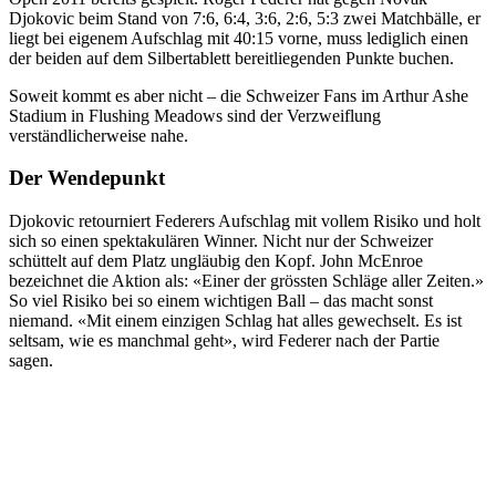
Djokovic beim Stand von 7:6, 6:4, 3:6, 2:6, 5:3 zwei Matchbälle, er
liegt bei eigenem Aufschlag mit 40:15 vorne, muss lediglich einen
der beiden auf dem Silbertablett bereitliegenden Punkte buchen.
Soweit kommt es aber nicht – die Schweizer Fans im Arthur Ashe
Stadium in Flushing Meadows sind der Verzweiflung
verständlicherweise nahe.
Der Wendepunkt
Djokovic retourniert Federers Aufschlag mit vollem Risiko und holt
sich so einen spektakulären Winner. Nicht nur der Schweizer
schüttelt auf dem Platz ungläubig den Kopf. John McEnroe
bezeichnet die Aktion als: «Einer der grössten Schläge aller Zeiten.»
So viel Risiko bei so einem wichtigen Ball – das macht sonst
niemand. «Mit einem einzigen Schlag hat alles gewechselt. Es ist
seltsam, wie es manchmal geht», wird Federer nach der Partie
sagen.