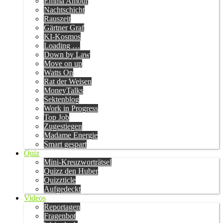
Emma Amour
Nachtschicht
Rauszeit
Gärtner Graf
KI-Kosmos
Loading …
Down by Law
Move on up
Watts On
Rat der Weisen
MoneyTalks
Sektenblog
Work in Progress
Top Job
Zugestiegen
Madame Energie
Smart gespart
Quiz
Mini-Kreuzworträtsel
Quizz den Huber
Quizzticle
Aufgedeckt
Videos
Reportagen
Fragenbot