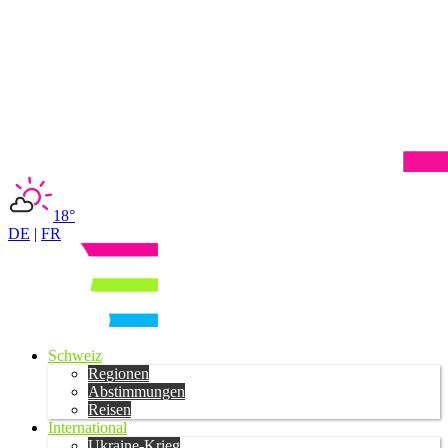
18°
DE
|
FR
Schweiz
Regionen
Abstimmungen
Reisen
International
Ukraine-Krieg