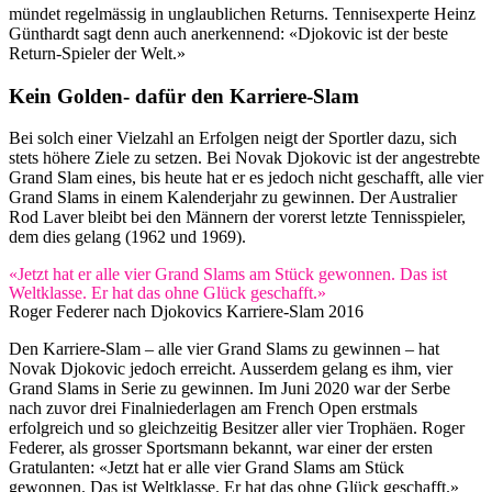
mündet regelmässig in unglaublichen Returns. Tennisexperte Heinz
Günthardt sagt denn auch anerkennend: «Djokovic ist der beste
Return-Spieler der Welt.»
Kein Golden- dafür den Karriere-Slam
Bei solch einer Vielzahl an Erfolgen neigt der Sportler dazu, sich
stets höhere Ziele zu setzen. Bei Novak Djokovic ist der angestrebte
Grand Slam eines, bis heute hat er es jedoch nicht geschafft, alle vier
Grand Slams in einem Kalenderjahr zu gewinnen. Der Australier
Rod Laver bleibt bei den Männern der vorerst letzte Tennisspieler,
dem dies gelang (1962 und 1969).
«Jetzt hat er alle vier Grand Slams am Stück gewonnen. Das ist
Weltklasse. Er hat das ohne Glück geschafft.»
Roger Federer nach Djokovics Karriere-Slam 2016
Den Karriere-Slam – alle vier Grand Slams zu gewinnen – hat
Novak Djokovic jedoch erreicht. Ausserdem gelang es ihm, vier
Grand Slams in Serie zu gewinnen. Im Juni 2020 war der Serbe
nach zuvor drei Finalniederlagen am French Open erstmals
erfolgreich und so gleichzeitig Besitzer aller vier Trophäen. Roger
Federer, als grosser Sportsmann bekannt, war einer der ersten
Gratulanten: «Jetzt hat er alle vier Grand Slams am Stück
gewonnen. Das ist Weltklasse. Er hat das ohne Glück geschafft.»