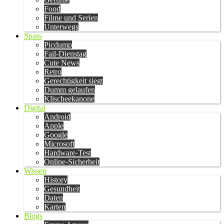
Food
Filme und Serien
Unterwegs
Spass
Picdump
Fail-Dienstag
Cute News
Retro
Gerechtigkeit siegt
Dumm gelaufen
Klischeekanone
Digital
Android
Apple
Google
Microsoft
Hardware-Test
Online-Sicherheit
Wissen
History
Gesundheit
Daten
Karten
Blogs