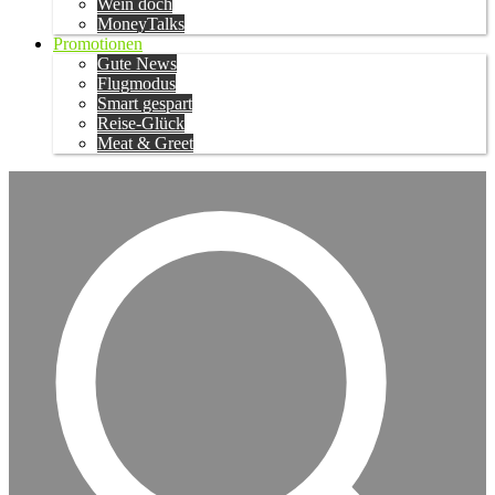
Wein doch
MoneyTalks
Promotionen
Gute News
Flugmodus
Smart gespart
Reise-Glück
Meat & Greet