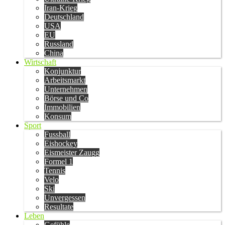
Iran-Krieg
Deutschland
USA
EU
Russland
China
Wirtschaft
Konjunktur
Arbeitsmarkt
Unternehmen
Börse und Co
Immobilien
Konsum
Sport
Fussball
Eishockey
Eismeister Zaugg
Formel 1
Tennis
Velo
Ski
Unvergessen
Resultate
Leben
Gefühle