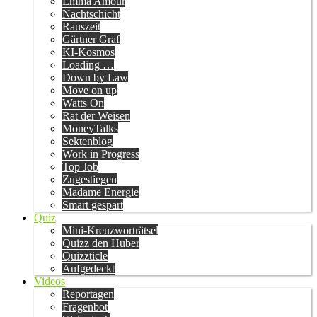
Emma Amour
Nachtschicht
Rauszeit
Gärtner Graf
KI-Kosmos
Loading …
Down by Law
Move on up
Watts On
Rat der Weisen
MoneyTalks
Sektenblog
Work in Progress
Top Job
Zugestiegen
Madame Energie
Smart gespart
Quiz
Mini-Kreuzworträtsel
Quizz den Huber
Quizzticle
Aufgedeckt
Videos
Reportagen
Fragenbot