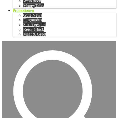
Wein doch
MoneyTalks
Promotionen
Gute News
Flugmodus
Smart gespart
Reise-Glück
Meat & Greet