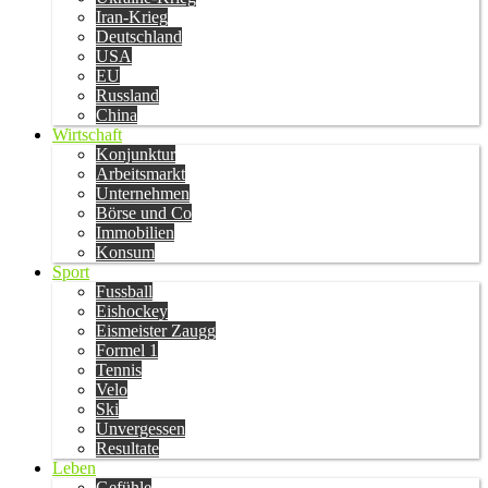
Iran-Krieg
Deutschland
USA
EU
Russland
China
Wirtschaft
Konjunktur
Arbeitsmarkt
Unternehmen
Börse und Co
Immobilien
Konsum
Sport
Fussball
Eishockey
Eismeister Zaugg
Formel 1
Tennis
Velo
Ski
Unvergessen
Resultate
Leben
Gefühle