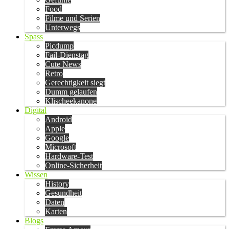
Food
Filme und Serien
Unterwegs
Spass
Picdump
Fail-Dienstag
Cute News
Retro
Gerechtigkeit siegt
Dumm gelaufen
Klischeekanone
Digital
Android
Apple
Google
Microsoft
Hardware-Test
Online-Sicherheit
Wissen
History
Gesundheit
Daten
Karten
Blogs