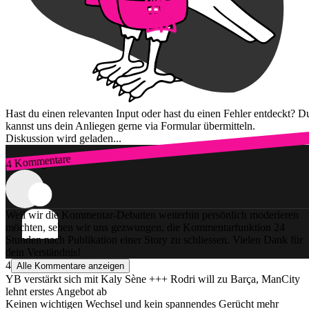
Hast du einen relevanten Input oder hast du einen Fehler entdeckt? D
kannst uns dein Anliegen gerne via Formular übermitteln.
Diskussion wird geladen...
4 Kommentare
Zum Login
Weil wir die Kommentar-Debatten weiterhin persönlich moderieren
möchten, sehen wir uns gezwungen, die Kommentarfunktion 24
Stunden nach Publikation einer Story zu schliessen. Vielen Dank für
dein Verständnis!
4
Alle Kommentare anzeigen
YB verstärkt sich mit Kaly Sène +++ Rodri will zu Barça, ManCity
lehnt erstes Angebot ab
Keinen wichtigen Wechsel und kein spannendes Gerücht mehr