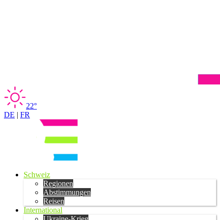
22°
DE
|
FR
Schweiz
Regionen
Abstimmungen
Reisen
International
Ukraine-Krieg